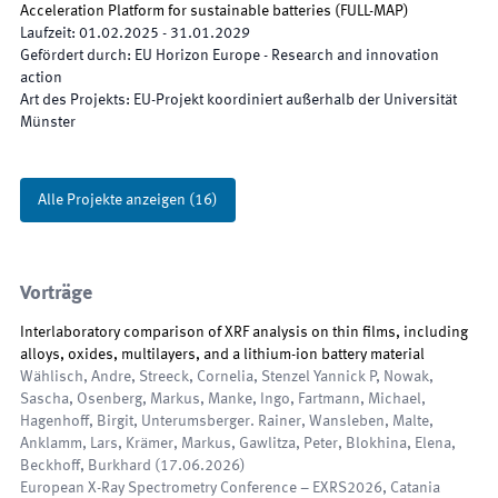
Acceleration Platform for sustainable batteries
(
FULL-MAP
)
Laufzeit
:
01.02.2025
-
31.01.2029
Gefördert durch
:
EU Horizon Europe - Research and innovation
action
Art des Projekts
:
EU-Projekt koordiniert außerhalb der Universität
Münster
Alle Projekte anzeigen
(
16
)
Vorträge
Interlaboratory comparison of XRF analysis on thin films, including
alloys, oxides, multilayers, and a lithium-ion battery material
Wählisch, Andre, Streeck, Cornelia, Stenzel Yannick P, Nowak,
Sascha, Osenberg, Markus, Manke, Ingo, Fartmann, Michael,
Hagenhoff, Birgit, Unterumsberger. Rainer, Wansleben, Malte,
Anklamm, Lars, Krämer, Markus, Gawlitza, Peter, Blokhina, Elena,
Beckhoff, Burkhard
(
17.06.2026
)
European X-Ray Spectrometry Conference – EXRS2026
,
Catania