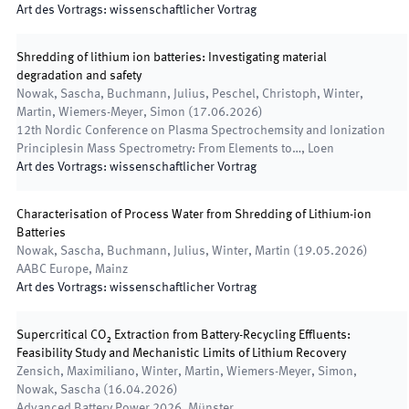
Art des Vortrags
:
wissenschaftlicher Vortrag
Shredding of lithium ion batteries: Investigating material
degradation and safety
Nowak, Sascha, Buchmann, Julius, Peschel, Christoph, Winter,
Martin, Wiemers-Meyer, Simon
(
17.06.2026
)
12th Nordic Conference on Plasma Spectrochemsity and Ionization
Principlesin Mass Spectrometry: From Elements to…
,
Loen
Art des Vortrags
:
wissenschaftlicher Vortrag
Characterisation of Process Water from Shredding of Lithium-ion
Batteries
Nowak, Sascha, Buchmann, Julius, Winter, Martin
(
19.05.2026
)
AABC Europe
,
Mainz
Art des Vortrags
:
wissenschaftlicher Vortrag
Supercritical CO₂ Extraction from Battery-Recycling Effluents:
Feasibility Study and Mechanistic Limits of Lithium Recovery
Zensich, Maximiliano, Winter, Martin, Wiemers-Meyer, Simon,
Nowak, Sascha
(
16.04.2026
)
Advanced Battery Power 2026
,
Münster