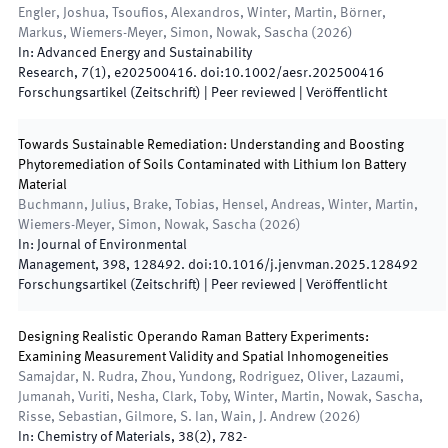
Engler, Joshua, Tsoufios, Alexandros, Winter, Martin, Börner,
Markus, Wiemers-Meyer, Simon, Nowak, Sascha
(
2026
)
In:
Advanced Energy and Sustainability
Research
,
7
(
1
)
,
e202500416
.
doi:
10.1002/aesr.202500416
Forschungsartikel (Zeitschrift)
| Peer reviewed
|
Veröffentlicht
Towards Sustainable Remediation: Understanding and Boosting
Phytoremediation of Soils Contaminated with Lithium Ion Battery
Material
Buchmann, Julius, Brake, Tobias, Hensel, Andreas, Winter, Martin,
Wiemers-Meyer, Simon, Nowak, Sascha
(
2026
)
In:
Journal of Environmental
Management
,
398
,
128492
.
doi:
10.1016/j.jenvman.2025.128492
Forschungsartikel (Zeitschrift)
| Peer reviewed
|
Veröffentlicht
Designing Realistic Operando Raman Battery Experiments:
Examining Measurement Validity and Spatial Inhomogeneities
Samajdar, N. Rudra, Zhou, Yundong, Rodriguez, Oliver, Lazaumi,
Jumanah, Vuriti, Nesha, Clark, Toby, Winter, Martin, Nowak, Sascha,
Risse, Sebastian, Gilmore, S. Ian, Wain, J. Andrew
(
2026
)
In:
Chemistry of Materials
,
38
(
2
)
,
782
-