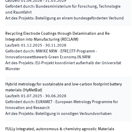
Laufzeit
:
01.04.2026
-
31.03.2029
Gefördert durch
:
Bundesministerium für Forschung, Technologie
und Raumfahrt
Art des Projekts
:
Beteiligung an einem bundesgeförderten Verbund
Recycling Electrode Coatings through Delamination and Re-
Integration into Manufacturing
(
RECLAIM
)
Laufzeit
:
01.12.2025
-
30.11.2028
Gefördert durch
:
MWIKE NRW - EFRE/JTF-Programm -
Innovationswettbewerb Green Economy.IN.NRW
Art des Projekts
:
EU-Projekt koordiniert außerhalb der Universität
Münster
Hybrid metrology for sustainable and low-carbon footprint battery
materials
(
HyMetBat
)
Laufzeit
:
01.07.2025
-
30.06.2028
Gefördert durch
:
EURAMET - European Metrology Programme for
Innovation and Research
Art des Projekts
:
Beteiligung in sonstigen Verbundvorhaben
FULLy integrated, autonomous & chemistry agnostic Materials