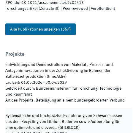
790
.
doi:
10.1021/acs.chemmater.5c02418
Forschungsartikel (Zeitschrift)
| Peer reviewed
|
Veröffentlicht
Alle Publikationen anzeigen
(
667
)
Projekte
Entwicklung und Demonstration von Material-, Prozess- und
Anlageninnovationen in der Zellaktivierung im Rahmen der
Batteriezellproduktion
(
lnnoAktiv
)
Laufzeit
:
01.05.2026
-
30.04.2029
Gefördert durch
:
Bundesministerium für Forschung, Technologie
und Raumfahrt
Art des Projekts
:
Beteiligung an einem bundesgeförderten Verbund
Systematische und hochpräzise Evaluierung von Schwarzmassen
aus dem Recycling von Lithium-Batterien sowie Aufbereitung für
eine optimierte und clevere…
(
SHERLOCK
)