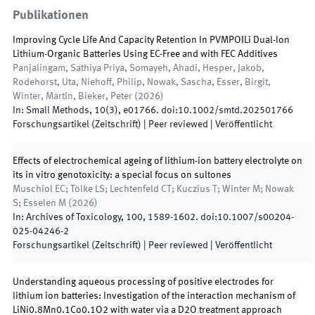
Publikationen
Improving Cycle Life And Capacity Retention In PVMPO‖Li Dual-Ion
Lithium-Organic Batteries Using EC-Free and with FEC Additives
Panjalingam, Sathiya Priya, Somayeh, Ahadi, Hesper, Jakob,
Rodehorst, Uta, Niehoff, Philip, Nowak, Sascha, Esser, Birgit,
Winter, Martin, Bieker, Peter
(
2026
)
In:
Small Methods
,
10
(
3
)
,
e01766
.
doi:
10.1002/smtd.202501766
Forschungsartikel (Zeitschrift)
| Peer reviewed
|
Veröffentlicht
Effects of electrochemical ageing of lithium-ion battery electrolyte on
its in vitro genotoxicity: a special focus on sultones
Muschiol EC; Tölke LS; Lechtenfeld CT; Kuczius T; Winter M; Nowak
S; Esselen M
(
2026
)
In:
Archives of Toxicology
,
100
,
1589
-
1602
.
doi:
10.1007/s00204-
025-04246-2
Forschungsartikel (Zeitschrift)
| Peer reviewed
|
Veröffentlicht
Understanding aqueous processing of positive electrodes for
lithium ion batteries: Investigation of the interaction mechanism of
LiNi0.8Mn0.1Co0.1O2 with water via a D2O treatment approach