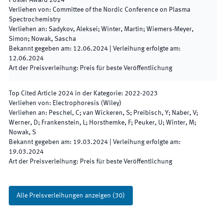
Poster Award
2024
Verliehen von
:
Committee of the Nordic Conference on Plasma
Spectrochemistry
Verliehen an
:
Sadykov, Aleksei; Winter, Martin; Wiemers-Meyer,
Simon; Nowak, Sascha
Bekannt gegeben am
:
12.06.2024
|
Verleihung erfolgte am
:
12.06.2024
Art der Preisverleihung
:
Preis für beste Veröffentlichung
Top Cited Article
2024
in der Kategorie
:
2022-2023
Verliehen von
:
Electrophoresis (Wiley)
Verliehen an
:
Peschel, C; van Wickeren, S; Preibisch, Y; Naber, V;
Werner, D; Frankenstein, L; Horsthemke, F; Peuker, U; Winter, M;
Nowak, S
Bekannt gegeben am
:
19.03.2024
|
Verleihung erfolgte am
:
19.03.2024
Art der Preisverleihung
:
Preis für beste Veröffentlichung
Alle Preisverleihungen anzeigen
(
30
)