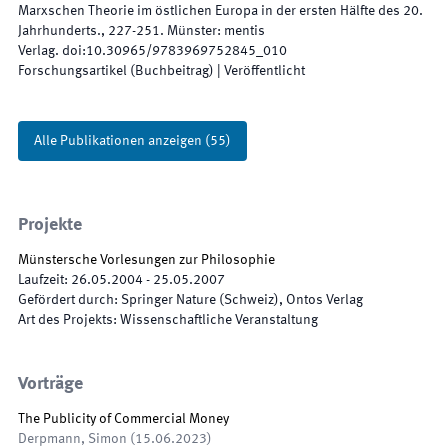
Marxschen Theorie im östlichen Europa in der ersten Hälfte des 20.
Jahrhunderts.
,
227
-
251
.
Münster
:
mentis
Verlag
.
doi:
10.30965/9783969752845_010
Forschungsartikel (Buchbeitrag)
|
Veröffentlicht
Alle Publikationen anzeigen
(
55
)
Projekte
Münstersche Vorlesungen zur Philosophie
Laufzeit
:
26.05.2004
-
25.05.2007
Gefördert durch
:
Springer Nature (Schweiz), Ontos Verlag
Art des Projekts
:
Wissenschaftliche Veranstaltung
Vorträge
The Publicity of Commercial Money
Derpmann, Simon
(
15.06.2023
)