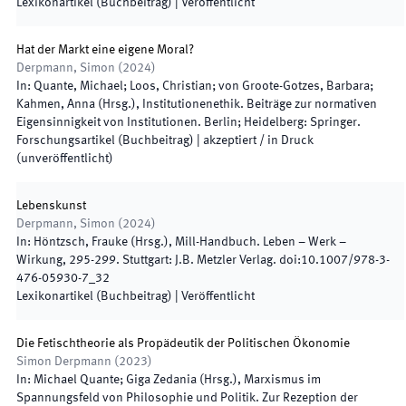
Lexikonartikel (Buchbeitrag)
|
Veröffentlicht
Hat der Markt eine eigene Moral?
Derpmann, Simon
(
2024
)
In:
Quante, Michael; Loos, Christian; von Groote-Gotzes, Barbara;
Kahmen, Anna
(
Hrsg.
),
Institutionenethik. Beiträge zur normativen
Eigensinnigkeit von Institutionen
.
Berlin; Heidelberg
:
Springer
.
Forschungsartikel (Buchbeitrag)
|
akzeptiert / in Druck
(unveröffentlicht)
Lebenskunst
Derpmann, Simon
(
2024
)
In:
Höntzsch, Frauke
(
Hrsg.
),
Mill-Handbuch. Leben – Werk –
Wirkung
,
295
-
299
.
Stuttgart
:
J.B. Metzler Verlag
.
doi:
10.1007/978-3-
476-05930-7_32
Lexikonartikel (Buchbeitrag)
|
Veröffentlicht
Die Fetischtheorie als Propädeutik der Politischen Ökonomie
Simon Derpmann
(
2023
)
In:
Michael Quante; Giga Zedania
(
Hrsg.
),
Marxismus im
Spannungsfeld von Philosophie und Politik. Zur Rezeption der