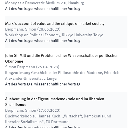
Money as a Democratic Medium 2.0
,
Hamburg
Art des Vortrags
:
wissenschaftlicher Vortrag
Marx's account of value and the critique of market society
Derpmann, Simon
(
28.05.2023
)
Workshop on Political Economy
,
Rikkyo University, Tokyo
Art des Vortrags
:
wissenschaftlicher Vortrag
John St. Mill und die Probleme einer Wissenschaft der politischen
Ökonomie
Simon Derpmann
(
25.04.2023
)
Ringvorlesung Geschichte der Philosophie der Moderne
,
Friedrich-
Alexander-Universität Erlangen
Art des Vortrags
:
wissenschaftlicher Vortrag
Ausbeutung in der Eigentumsdemokratie und im liberalen
Sozialismus
Derpmann, Simon
(
17.03.2023
)
Buchworkshop zu Hannes Kuch: „Wirtschaft, Demokratie und
liberaler Sozialismus“
,
TU Dortmund
Art des Vortrags
:
wissenschaftlicher Vortrag