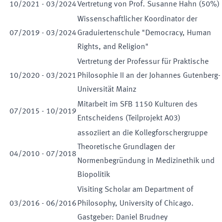
10
/
2021
-
03
/
2024
Vertretung von Prof. Susanne Hahn (50%)
Wissenschaftlicher Koordinator der
07
/
2019
-
03
/
2024
Graduiertenschule "Democracy, Human
Rights, and Religion"
Vertretung der Professur für Praktische
10
/
2020
-
03
/
2021
Philosophie II an der Johannes Gutenberg-
Universität Mainz
Mitarbeit im SFB 1150 Kulturen des
07
/
2015
-
10
/
2019
Entscheidens (Teilprojekt A03)
assoziiert an die Kollegforschergruppe
Theoretische Grundlagen der
04
/
2010
-
07
/
2018
Normenbegründung in Medizinethik und
Biopolitik
Visiting Scholar am Department of
03
/
2016
-
06
/
2016
Philosophy, University of Chicago.
Gastgeber: Daniel Brudney