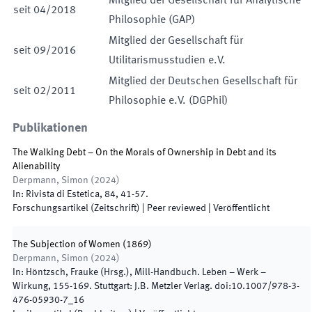
Mitglied der Gesellschaft für Analytische
seit
04
/
2018
Philosophie (GAP)
Mitglied der Gesellschaft für
seit
09
/
2016
Utilitarismusstudien e.V.
Mitglied der Deutschen Gesellschaft für
seit
02
/
2011
Philosophie e.V. (DGPhil)
Publikationen
The Walking Debt – On the Morals of Ownership in Debt and its
Alienability
Derpmann, Simon
(
2024
)
In:
Rivista di Estetica
,
84
,
41
-
57
.
Forschungsartikel (Zeitschrift)
| Peer reviewed
|
Veröffentlicht
The Subjection of Women (1869)
Derpmann, Simon
(
2024
)
In:
Höntzsch, Frauke
(
Hrsg.
),
Mill-Handbuch. Leben – Werk –
Wirkung
,
155
-
169
.
Stuttgart
:
J.B. Metzler Verlag
.
doi:
10.1007/978-3-
476-05930-7_16