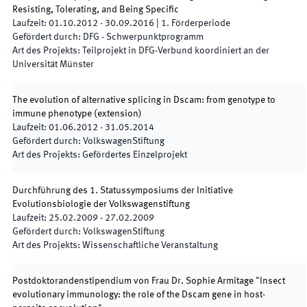
Resisting, Tolerating, and Being Specific
Laufzeit
:
01.10.2012
-
30.09.2016
|
1.
Förderperiode
Gefördert durch
:
DFG - Schwerpunktprogramm
Art des Projekts
:
Teilprojekt in DFG-Verbund koordiniert an der
Universität Münster
The evolution of alternative splicing in Dscam: from genotype to
immune phenotype (extension)
Laufzeit
:
01.06.2012
-
31.05.2014
Gefördert durch
:
VolkswagenStiftung
Art des Projekts
:
Gefördertes Einzelprojekt
Durchführung des 1. Statussymposiums der Initiative
Evolutionsbiologie der Volkswagenstiftung
Laufzeit
:
25.02.2009
-
27.02.2009
Gefördert durch
:
VolkswagenStiftung
Art des Projekts
:
Wissenschaftliche Veranstaltung
Postdoktorandenstipendium von Frau Dr. Sophie Armitage "Insect
evolutionary immunology: the role of the Dscam gene in host-