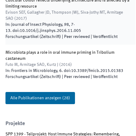
Cuticular colour reflects underlying architecture and is affected by a
limiting resource
Evison SEF, Gallagher JD, Thompson JWJ, Siva-Jothy MT, Armitage
SAO
(
2017
)
In:
Journal of Insect Physiology
,
98
,
7
-
13
.
doi:
10.1016/j.jinsphys.2016.11.005
Forschungsartikel (Zeitschrift)
| Peer reviewed
|
Veröffentlicht
Microbiota plays a role in oral immune priming in Tribolium
castaneum
Futo M, Armitage SAO, Kurtz J
(
2016
)
In:
Frontiers in Microbiology
,
6
.
doi:
10.3389/fmicb.2015.01383
Forschungsartikel (Zeitschrift)
| Peer reviewed
|
Veröffentlicht
Alle Publikationen anzeigen
(
28
)
Projekte
SPP 1399 - Teilprojekt: Host Immune Strategies: Remembering,