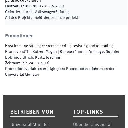
parasite coevolution"
Laufzeit
:
14.04.2008
-
31.05.2012
Gefördert durch
:
VolkswagenStiftung
Art des Projekts
:
Gefördertes Einzelprojekt
Promotionen
Host immune strategies: remembering, resisting and tolerating
Promovend*in
:
Kutzer, Megan
|
Betreuer*innen
:
Armitage, Sophie;
Dobrindt, Ulrich; Kurtz, Joachim
Zeitraum
:
bis
24.03.2016
Promotionsverfahren erfolgt(e) an
:
Promotionsverfahren an der
Universität Münster
Footer
BETRIEBEN VON
TOP-LINKS
Universität Münster
Über die Universität