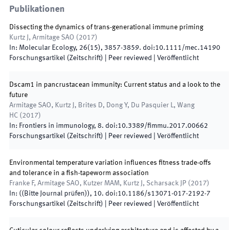
Publikationen
Dissecting the dynamics of trans-generational immune priming
Kurtz J, Armitage SAO
(
2017
)
In:
Molecular Ecology
,
26
(
15
)
,
3857
-
3859
.
doi:
10.1111/mec.14190
Forschungsartikel (Zeitschrift)
| Peer reviewed
|
Veröffentlicht
Dscam1 in pancrustacean immunity: Current status and a look to the
future
Armitage SAO, Kurtz J, Brites D, Dong Y, Du Pasquier L, Wang
HC
(
2017
)
In:
Frontiers in immunology
,
8
.
doi:
10.3389/fimmu.2017.00662
Forschungsartikel (Zeitschrift)
| Peer reviewed
|
Veröffentlicht
Environmental temperature variation influences fitness trade-offs
and tolerance in a fish-tapeworm association
Franke F, Armitage SAO, Kutzer MAM, Kurtz J, Scharsack JP
(
2017
)
In:
(
(Bitte Journal prüfen)
)
,
10
.
doi:
10.1186/s13071-017-2192-7
Forschungsartikel (Zeitschrift)
| Peer reviewed
|
Veröffentlicht