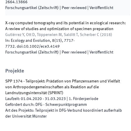
2664.13866
Forschungsartikel (Zeitschrift)
| Peer reviewed
|
Veröffentlicht
X‐ray computed tomography and its potential in ecological research:
A review of studies and optimization of specimen preparation
Gutiérrez Y, Ott D, Töpperwien M, Salditt T, Scherber C
(
2018
)
In:
Ecology and Evolution
,
8
(
15
)
,
7717
-
7732
.
doi:
10.1002/ece3.4149
Forschungsartikel (Zeitschrift)
| Peer reviewed
|
Veröffentlicht
Projekte
SPP 1374 - Teilprojekt: Prädation von Pflanzensamen und Vielfalt
von Arthropodengemeinschaften als Reaktion auf die
Landnutzungsintensität
(
SPRINT
)
Laufzeit
:
01.04.2020
-
31.03.2023
|
1.
Förderperiode
Gefördert durch
:
DFG - Schwerpunktprogramm
Art des Projekts
:
Teilprojekt in DFG-Verbund koordiniert außerhalb
der Universität Münster