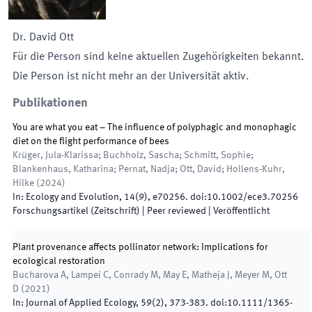
Dr.
David
Ott
Für die Person sind keine aktuellen Zugehörigkeiten bekannt.
Die Person ist nicht mehr an der Universität aktiv.
Publikationen
You are what you eat – The influence of polyphagic and monophagic
diet on the flight performance of bees
Krüger, Jula-Klarissa; Buchholz, Sascha; Schmitt, Sophie;
Blankenhaus, Katharina; Pernat, Nadja; Ott, David; Hollens-Kuhr,
Hilke
(
2024
)
In:
Ecology and Evolution
,
14
(
9
)
,
e70256
.
doi:
10.1002/ece3.70256
Forschungsartikel (Zeitschrift)
| Peer reviewed
|
Veröffentlicht
Plant provenance affects pollinator network: Implications for
ecological restoration
Bucharova A, Lampei C, Conrady M, May E, Matheja J, Meyer M, Ott
D
(
2021
)
In:
Journal of Applied Ecology
,
59
(
2
)
,
373
-
383
.
doi:
10.1111/1365-