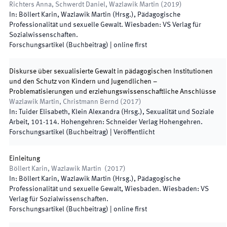
Richters Anna, Schwerdt Daniel, Wazlawik Martin
(
2019
)
In:
Böllert Karin, Wazlawik Martin
(
Hrsg.
),
Pädagogische
Professionalität und sexuelle Gewalt
.
Wiesbaden
:
VS Verlag für
Sozialwissenschaften
.
Forschungsartikel (Buchbeitrag)
|
online first
Diskurse über sexualisierte Gewalt in pädagogischen Institutionen
und den Schutz von Kindern und Jugendlichen –
Problematisierungen und erziehungswissenschaftliche Anschlüsse
Wazlawik Martin, Christmann Bernd
(
2017
)
In:
Tuider Elisabeth, Klein Alexandra
(
Hrsg.
),
Sexualität und Soziale
Arbeit
,
101
-
114
.
Hohengehren
:
Schneider Verlag Hohengehren
.
Forschungsartikel (Buchbeitrag)
|
Veröffentlicht
Einleitung
Böllert Karin, Wazlawik Martin
(
2017
)
In:
Böllert Karin, Wazlawik Martin
(
Hrsg.
),
Pädagogische
Professionalität und sexuelle Gewalt, Wiesbaden
.
Wiesbaden
:
VS
Verlag für Sozialwissenschaften
.
Forschungsartikel (Buchbeitrag)
|
online first