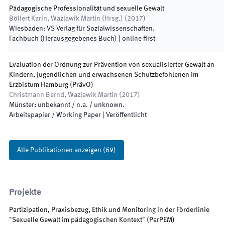
Pädagogische Professionalität und sexuelle Gewalt
Böllert Karin, Wazlawik Martin
(
Hrsg.
)
(
2017
)
Wiesbaden
:
VS Verlag für Sozialwissenschaften
.
Fachbuch (Herausgegebenes Buch)
|
online first
Evaluation der Ordnung zur Prävention von sexualisierter Gewalt an
Kindern, Jugendlichen und erwachsenen Schutzbefohlenen im
Erzbistum Hamburg (PrävO)
Christmann Bernd, Wazlawik Martin
(
2017
)
Münster
:
unbekannt / n.a. / unknown
.
Arbeitspapier / Working Paper
|
Veröffentlicht
Alle Publikationen anzeigen
(
69
)
Projekte
Partizipation, Praxisbezug, Ethik und Monitoring in der Förderlinie
"Sexuelle Gewalt im pädagogischen Kontext"
(
ParPEM
)