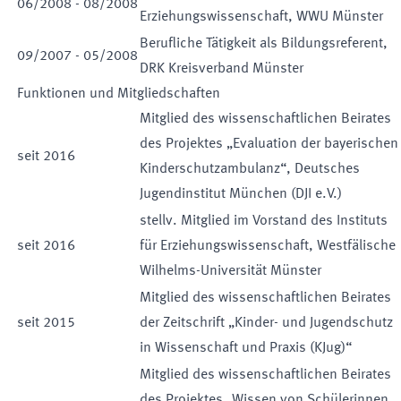
06
/
2008
-
08
/
2008
Erziehungswissenschaft, WWU Münster
Berufliche Tätigkeit als Bildungsreferent,
09
/
2007
-
05
/
2008
DRK Kreisverband Münster
Funktionen und Mitgliedschaften
Mitglied des wissenschaftlichen Beirates
des Projektes „Evaluation der bayerischen
seit
2016
Kinderschutzambulanz“, Deutsches
Jugendinstitut München (DJI e.V.)
stellv. Mitglied im Vorstand des Instituts
seit
2016
für Erziehungswissenschaft, Westfälische
Wilhelms-Universität Münster
Mitglied des wissenschaftlichen Beirates
seit
2015
der Zeitschrift „Kinder- und Jugendschutz
in Wissenschaft und Praxis (KJug)“
Mitglied des wissenschaftlichen Beirates
des Projektes „Wissen von Schülerinnen