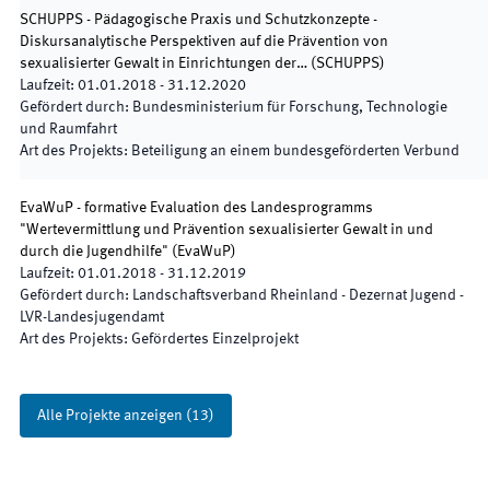
SCHUPPS - Pädagogische Praxis und Schutzkonzepte -
Diskursanalytische Perspektiven auf die Prävention von
sexualisierter Gewalt in Einrichtungen der…
(
SCHUPPS
)
Laufzeit
:
01.01.2018
-
31.12.2020
Gefördert durch
:
Bundesministerium für Forschung, Technologie
und Raumfahrt
Art des Projekts
:
Beteiligung an einem bundesgeförderten Verbund
EvaWuP - formative Evaluation des Landesprogramms
"Wertevermittlung und Prävention sexualisierter Gewalt in und
durch die Jugendhilfe"
(
EvaWuP
)
Laufzeit
:
01.01.2018
-
31.12.2019
Gefördert durch
:
Landschaftsverband Rheinland - Dezernat Jugend -
LVR-Landesjugendamt
Art des Projekts
:
Gefördertes Einzelprojekt
Alle Projekte anzeigen
(
13
)