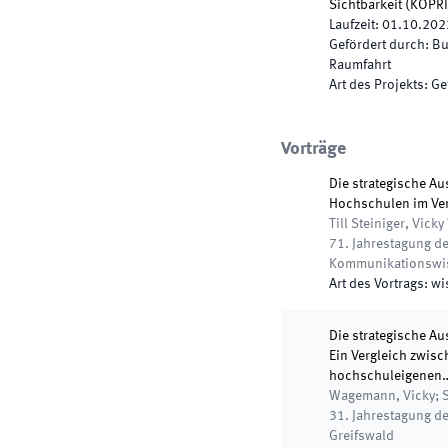
Sichtbarkeit
(
KOPR
Laufzeit
:
01.10.202
Gefördert durch
:
Bu
Raumfahrt
Art des Projekts
:
Ge
Vorträge
Die strategische A
Hochschulen im Verg
Till Steiniger, Vick
71. Jahrestagung de
Kommunikationswi
Art des Vortrags
:
wi
Die strategische A
Ein Vergleich zwis
hochschuleigenen
Wagemann, Vicky; Ste
31. Jahrestagung 
Greifswald