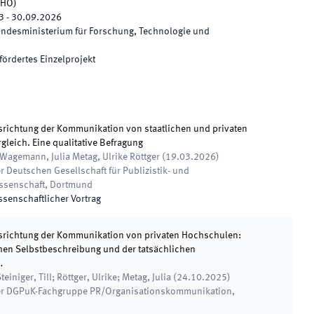
IHO
)
3
-
30.09.2026
ndesministerium für Forschung, Technologie und
fördertes Einzelprojekt
usrichtung der Kommunikation von staatlichen und privaten
leich. Eine qualitative Befragung
y Wagemann, Julia Metag, Ulrike Röttger
(
19.03.2026
)
r Deutschen Gesellschaft für Publizistik- und
ssenschaft
,
Dortmund
ssenschaftlicher Vortrag
usrichtung der Kommunikation von privaten Hochschulen:
chen Selbstbeschreibung und der tatsächlichen
…
iniger, Till; Röttger, Ulrike; Metag, Julia
(
24.10.2025
)
der DGPuK-Fachgruppe PR/Organisationskommunikation
,