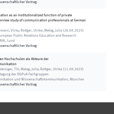
ssenschaftlicher Vortrag
tion as an institutionalized function of private
terview study of communication professionals at German
emann, Vicky; Röttger, Ulrike; Metag, Julia
(
26.09.2025
)
uropean Public Relations Education and Research
ERA)
,
Lund
ssenschaftlicher Vortrag
ten Hochschulen als Akteure der
munikation
iniger, Till; Metag, Julia; Röttger, Ulrike
(
11.09.2025
)
tagung der DGPuK-Fachgruppen
nikation und Wissenschaftskommunikation
,
München
ssenschaftlicher Vortrag