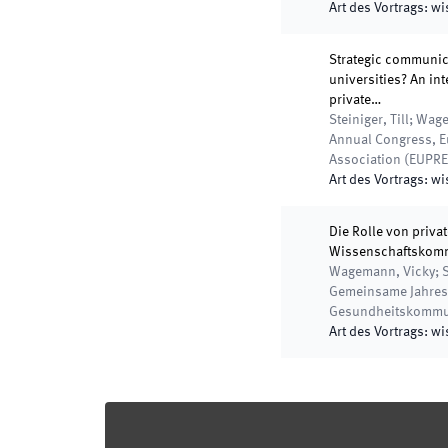
Art des Vortrags
:
wi
Strategic communica
universities? An in
private…
Steiniger, Till; Wag
Annual Congress, E
Association (EUPR
Art des Vortrags
:
wi
Die Rolle von priva
Wissenschaftskom
Wagemann, Vicky; Ste
Gemeinsame Jahres
Gesundheitskommu
Art des Vortrags
:
wi
Footer