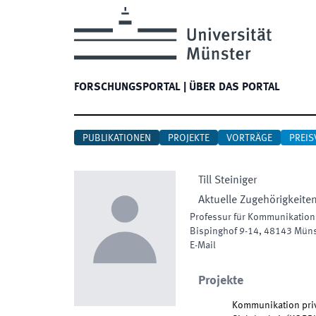
FORSCHUNGSPORTAL
|
ÜBER DAS PORTAL
PUBLIKATIONEN
PROJEKTE
VORTRÄGE
PREIS
Till
Steiniger
Aktuelle Zugehörigkeite
Professur für Kommunikation
Bispinghof 9-14
,
48143
Müns
E-Mail
Projekte
Kommunikation priv