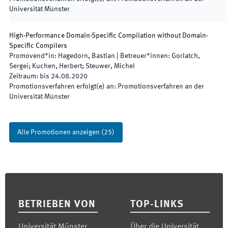
Universität Münster
High-Performance Domain-Specific Compilation without Domain-
Specific Compilers
Promovend*in
:
Hagedorn, Bastian
|
Betreuer*innen
:
Gorlatch,
Sergei; Kuchen, Herbert; Steuwer, Michel
Zeitraum
:
bis
24.08.2020
Promotionsverfahren erfolgt(e) an
:
Promotionsverfahren an der
Universität Münster
Alle Promotionen anzeigen
(
25
)
Footer
BETRIEBEN VON
TOP-LINKS
Universität Münster
Über die Universität