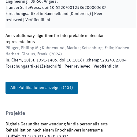
Engineering
,
39
-
50
.
Angers,
France
:
SciTePress
.
doi:
10.5220/0012586200003687
Forschungsartikel in Sammelband (Konferenz)
| Peer
reviewed
|
Veröffentlicht
An evolutionary algorithm for interpretable molecular
representations
Pflüger, Philipp M.; Kühnemund, Marius; Katzenburg, Felix; Kuchen,
Herbert; Glorius, Frank
(
2024
)
In:
Chem
,
10
(
5
)
,
1391
-
1405
.
doi:
10.1016/j.chempr.2024.02.004
Forschungsartikel (Zeitschrift)
| Peer reviewed
|
Veröffentlicht
Alle Publikationen anzeigen
(
205
)
Projekte
Digitale Gesundheitsanwendung für die personalisierte
Rehabilitation nach einem Knöchelinversionstrauma
Laufzeit
:
01.10.2021
-
30.03.2024