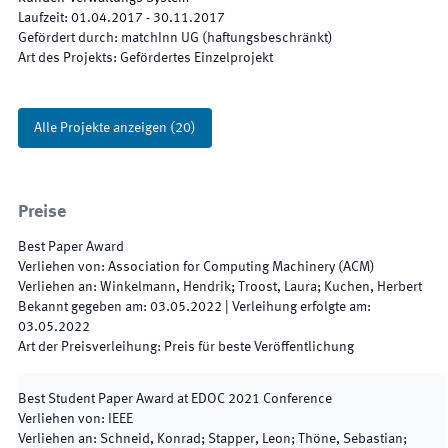
Laufzeit
:
01.04.2017
-
30.11.2017
Gefördert durch
:
matchInn UG (haftungsbeschränkt)
Art des Projekts
:
Gefördertes Einzelprojekt
Alle Projekte anzeigen
(
20
)
Preise
Best Paper Award
Verliehen von
:
Association for Computing Machinery (ACM)
Verliehen an
:
Winkelmann, Hendrik; Troost, Laura; Kuchen, Herbert
Bekannt gegeben am
:
03.05.2022
|
Verleihung erfolgte am
:
03.05.2022
Art der Preisverleihung
:
Preis für beste Veröffentlichung
Best Student Paper Award at EDOC 2021 Conference
Verliehen von
:
IEEE
Verliehen an
:
Schneid, Konrad; Stapper, Leon; Thöne, Sebastian;