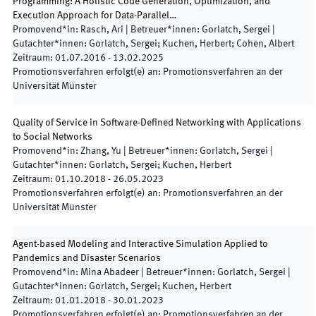
Programming: A Holistic Code Generation, Optimization, and
Execution Approach for Data-Parallel…
Promovend*in
:
Rasch, Ari
|
Betreuer*innen
:
Gorlatch, Sergei
|
Gutachter*innen
:
Gorlatch, Sergei; Kuchen, Herbert; Cohen, Albert
Zeitraum
:
01.07.2016
-
13.02.2025
Promotionsverfahren erfolgt(e) an
:
Promotionsverfahren an der
Universität Münster
Quality of Service in Software-Defined Networking with Applications
to Social Networks
Promovend*in
:
Zhang, Yu
|
Betreuer*innen
:
Gorlatch, Sergei
|
Gutachter*innen
:
Gorlatch, Sergei; Kuchen, Herbert
Zeitraum
:
01.10.2018
-
26.05.2023
Promotionsverfahren erfolgt(e) an
:
Promotionsverfahren an der
Universität Münster
Agent-based Modeling and Interactive Simulation Applied to
Pandemics and Disaster Scenarios
Promovend*in
:
Mina Abadeer
|
Betreuer*innen
:
Gorlatch, Sergei
|
Gutachter*innen
:
Gorlatch, Sergei; Kuchen, Herbert
Zeitraum
:
01.01.2018
-
30.01.2023
Promotionsverfahren erfolgt(e) an
:
Promotionsverfahren an der