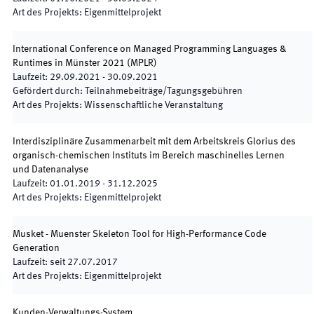
Art des Projekts
:
Eigenmittelprojekt
International Conference on Managed Programming Languages &
Runtimes in Münster 2021
(
MPLR
)
Laufzeit
:
29.09.2021
-
30.09.2021
Gefördert durch
:
Teilnahmebeiträge/Tagungsgebühren
Art des Projekts
:
Wissenschaftliche Veranstaltung
Interdisziplinäre Zusammenarbeit mit dem Arbeitskreis Glorius des
organisch-chemischen Instituts im Bereich maschinelles Lernen
und Datenanalyse
Laufzeit
:
01.01.2019
-
31.12.2025
Art des Projekts
:
Eigenmittelprojekt
Musket - Muenster Skeleton Tool for High-Performance Code
Generation
Laufzeit
:
seit
27.07.2017
Art des Projekts
:
Eigenmittelprojekt
Kunden-Verwaltungs-System