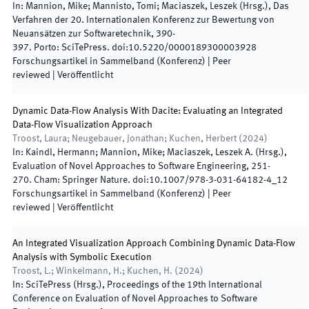
In:
Mannion, Mike; Mannisto, Tomi; Maciaszek, Leszek
(
Hrsg.
),
Das
Verfahren der 20. Internationalen Konferenz zur Bewertung von
Neuansätzen zur Softwaretechnik
,
390
-
397
.
Porto
:
SciTePress
.
doi:
10.5220/0000189300003928
Forschungsartikel in Sammelband (Konferenz)
| Peer
reviewed
|
Veröffentlicht
Dynamic Data-Flow Analysis With Dacite: Evaluating an Integrated
Data-Flow Visualization Approach
Troost, Laura; Neugebauer, Jonathan; Kuchen, Herbert
(
2024
)
In:
Kaindl, Hermann; Mannion, Mike; Maciaszek, Leszek A.
(
Hrsg.
),
Evaluation of Novel Approaches to Software Engineering
,
251
-
270
.
Cham
:
Springer Nature
.
doi:
10.1007/978-3-031-64182-4_12
Forschungsartikel in Sammelband (Konferenz)
| Peer
reviewed
|
Veröffentlicht
An Integrated Visualization Approach Combining Dynamic Data-Flow
Analysis with Symbolic Execution
Troost, L.; Winkelmann, H.; Kuchen, H.
(
2024
)
In:
SciTePress
(
Hrsg.
),
Proceedings of the 19th International
Conference on Evaluation of Novel Approaches to Software