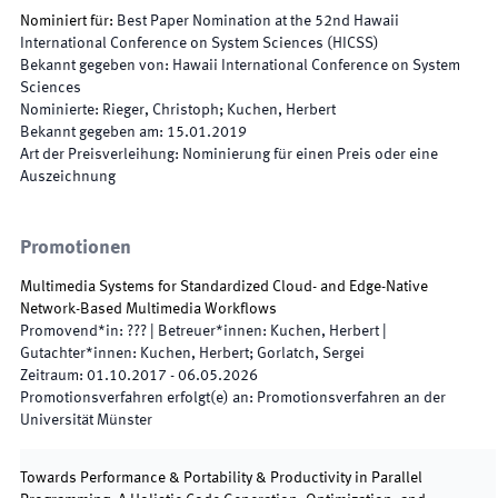
Nominiert für
:
Best Paper Nomination at the 52nd Hawaii
International Conference on System Sciences (HICSS)
Bekannt gegeben von
:
Hawaii International Conference on System
Sciences
Nominierte
:
Rieger, Christoph; Kuchen, Herbert
Bekannt gegeben am
:
15.01.2019
Art der Preisverleihung
:
Nominierung für einen Preis oder eine
Auszeichnung
Promotionen
Multimedia Systems for Standardized Cloud- and Edge-Native
Network-Based Multimedia Workflows
Promovend*in
:
???
|
Betreuer*innen
:
Kuchen, Herbert
|
Gutachter*innen
:
Kuchen, Herbert; Gorlatch, Sergei
Zeitraum
:
01.10.2017
-
06.05.2026
Promotionsverfahren erfolgt(e) an
:
Promotionsverfahren an der
Universität Münster
Towards Performance & Portability & Productivity in Parallel