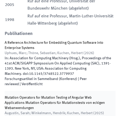
Ruf auf eine
Professur
,
Universität der
2005
Bundeswehr München
(
abgelehnt
)
Ruf auf eine
Professur
,
Martin-Luther-Universität
1998
Halle-Wittenberg
(
abgelehnt
)
Publikationen
A Reference Architecture for Embedding Quantum Software into
Enterprise Systems
Uphues, Marc; Thöne, Sebastian; Kuchen, Herbert
(
2026
)
In:
Association for Computing Machinery
(
Hrsg.
),
Proceedings of the
41st ACM/SIGAPP Sympsosium On Applied Computing (SAC)
,
1391
-
1393
.
New York, NY, USA
:
Association for Computing
Machinery
.
doi:
10.1145/3748522.3779937
Forschungsartikel in Sammelband (Konferenz)
| Peer
reviewed
|
Veröffentlicht
Mutation Operators for Mutation Testing of Angular Web
Applications Mutation Operators für Mutationstests von eckigen
Webanwendungen
Augustin, Sarah; Winkelmann, Hendrik; Kuchen, Herbert
(
2025
)