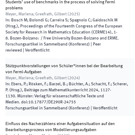
Students’ use of benchmarks in the process of solving Fermi
problems
Meyer, Marlena; Greefrath, Gilbert
(
2025
)
In:
Bosch M; Bolondi G; Carreira S; Spagnolo C; Gaidoschik M
(
Hrsg.
),
Proceedings of the Fourteenth Congress of the European
Society for Research in Mathematics Education (CERME14)
,
1
-
8
.
Bozen-Bolzano
:
/
Free University Bozen-Bolzano and ERME
.
Forschungsartikel in Sammelband (Konferenz)
| Peer
reviewed
|
Veröffentlicht
Stützpunktvorstellungen von Schüler*innen bei der Bearbeitung
von Fermi-Aufgaben
Meyer, Marlena; Greefrath, Gilbert
(
2024
)
In:
Ebers, P.; Rösken, F.; Barzel, B.; Büchter, A.; Schacht, F.; Scherer,
P.
(
Hrsg.
),
Beiträge zum Mathematikunterricht 2024
,
1127
-
1130
.
Münster
:
Verlag für wissenschaftliche Texte und
Medien
.
doi:
10.17877/DE290R-24755
Forschungsartikel in Sammelband (Konferenz)
|
Veröffentlicht
Einfluss des Nacherzählens einer Aufgabensituation auf den
Bearbeitungsprozess von Modellierungsaufgaben