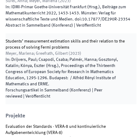
Surel, Anna; Meyer, Marlena
(
2023
)
In:
IDMI-Primar Goethe-Universität Frankfurt
(
Hrsg.
),
Beiträge zum
Mathematikunterricht 2022
,
1453
-
1453
.
Münster
:
Verlag für
wissenschaftliche Texte und Medien
.
doi:
10.17877/DE290R-23354
Abstract in Sammelband (Konferenz)
|
Veröffentlicht
Students’ measurement estimation skills and their relation to the
process of solving Fermi problems
Meyer, Marlena; Greefrath, Gilbert
(
2023
)
In:
Drijvers, Paul; Csapodi, Csaba; Palmér, Hanna; Gosztonyi,
Katalin; Kónya, Eszter
(
Hrsg.
),
Proceedings of the Thirteenth
Congress of European Society for Research in Mathematics
Education
,
1295
-
1296
.
Budapest
:
/
Alfréd Rényi Institute of
Mathematics and ERME
.
Forschungsartikel in Sammelband (Konferenz)
| Peer
reviewed
|
Veröffentlicht
Projekte
Evaluation der Standards - VERA-8 und kontinuierliche
Aufgabenentwicklung
(
VERA-8
)