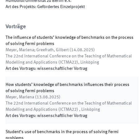
Humboldt-Universität zu Berlin e.V.
Art des Projekts
:
Gefördertes Einzelprojekt
Vorträge
The influence of students’ knowledge of benchmarks on the process
of solving Fermi problems
Meyer, Marlena; Greefrath, Gilbert
(
14.08.2025
)
The 22nd International Conference on the Teaching of Mathematical
Modelling and Applications (ICTMA22)
,
Linköping
Art des Vortrags
:
wissenschaftlicher Vortrag
How students’ knowledge of benchmarks influences their process
of solving Fermi problems
Meyer, Marlena
(
13.08.2025
)
The 22nd International Conference on the Teaching of Mathematical
Modelling and Applications (ICTMA22)
,
Linköping
Art des Vortrags
:
wissenschaftlicher Vortrag
Student‘s use of benchmarks in the process of solving Fermi
problems