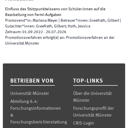
Einfluss des Stützpunktwissens von Schüler:innen auf die
Bearbeitung von Fermi-Aufgaben
Promovend*in
:
Marlena Meyer
|
Betreuer*innen
:
Greefrath, Gilbert
|
Gutachter*innen
:
Greefrath, Gilbert; Hoth, Jessica
Zeitraum
:
01.09.2022
-
20.07.2026
Promotionsverfahren erfolgt(e) an
:
Promotionsverfahren an der
Universität Münster
Footer
BETRIEBEN VON
TOP-LINKS
Universität Münster
Über die Universität
Münster
Abteilung 6.4:
Forschungsinformationen
Forschungsprofil der
&
Universität Münster
Forschungsberichterstattung
CRIS-Login