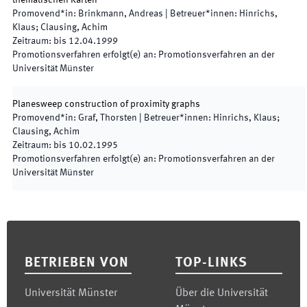
thematischen Karten
Promovend*in
:
Brinkmann, Andreas
|
Betreuer*innen
:
Hinrichs,
Klaus; Clausing, Achim
Zeitraum
:
bis
12.04.1999
Promotionsverfahren erfolgt(e) an
:
Promotionsverfahren an der
Universität Münster
Planesweep construction of proximity graphs
Promovend*in
:
Graf, Thorsten
|
Betreuer*innen
:
Hinrichs, Klaus;
Clausing, Achim
Zeitraum
:
bis
10.02.1995
Promotionsverfahren erfolgt(e) an
:
Promotionsverfahren an der
Universität Münster
Footer
BETRIEBEN VON
TOP-LINKS
Universität Münster
Über die Universität