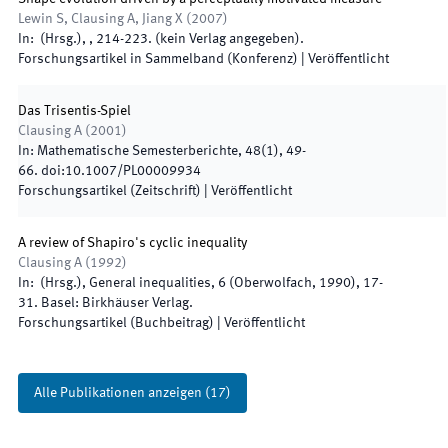
Lewin S, Clausing A, Jiang X
(
2007
)
In:
(
Hrsg.
),
,
214
-
223
.
(
kein Verlag angegeben
)
.
Forschungsartikel in Sammelband (Konferenz)
|
Veröffentlicht
Das Trisentis-Spiel
Clausing A
(
2001
)
In:
Mathematische Semesterberichte
,
48
(
1
)
,
49
-
66
.
doi:
10.1007/PL00009934
Forschungsartikel (Zeitschrift)
|
Veröffentlicht
A review of Shapiro's cyclic inequality
Clausing A
(
1992
)
In:
(
Hrsg.
),
General inequalities, 6 (Oberwolfach, 1990)
,
17
-
31
.
Basel
:
Birkhäuser Verlag
.
Forschungsartikel (Buchbeitrag)
|
Veröffentlicht
Alle Publikationen anzeigen
(
17
)