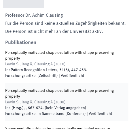
Professor Dr.
Achim
Clausing
Für die Person sind keine aktuellen Zugehörigkeiten bekannt.
Die Person ist nicht mehr an der Universität aktiv.
Publikationen
Perceptually motivated shape evolution with shape-preserving
property
Lewin S, Jiang X, Clausing A
(
2010
)
In:
Pattern Recognition Letters
,
31
(
6
)
,
447
-
453
.
Forschungsartikel (Zeitschrift)
|
Veröffentlicht
Perceptually motivated shape evolution with shape-preserving
property
Lewin S, Jiang X, Clausing A
(
2008
)
In:
(
Hrsg.
),
,
667
-
674
.
(
kein Verlag angegeben
)
.
Forschungsartikel in Sammelband (Konferenz)
|
Veröffentlicht
Shape evolution driven by a perceptually motivated measure