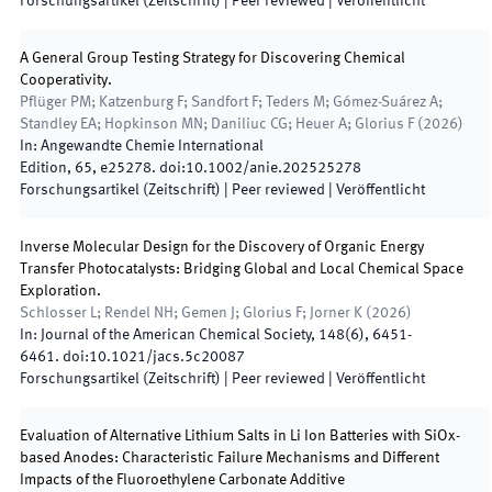
Forschungsartikel (Zeitschrift)
| Peer reviewed
|
Veröffentlicht
A General Group Testing Strategy for Discovering Chemical
Cooperativity.
Pflüger PM; Katzenburg F; Sandfort F; Teders M; Gómez-Suárez A;
Standley EA; Hopkinson MN; Daniliuc CG; Heuer A; Glorius F
(
2026
)
In:
Angewandte Chemie International
Edition
,
65
,
e25278
.
doi:
10.1002/anie.202525278
Forschungsartikel (Zeitschrift)
| Peer reviewed
|
Veröffentlicht
Inverse Molecular Design for the Discovery of Organic Energy
Transfer Photocatalysts: Bridging Global and Local Chemical Space
Exploration.
Schlosser L; Rendel NH; Gemen J; Glorius F; Jorner K
(
2026
)
In:
Journal of the American Chemical Society
,
148
(
6
)
,
6451
-
6461
.
doi:
10.1021/jacs.5c20087
Forschungsartikel (Zeitschrift)
| Peer reviewed
|
Veröffentlicht
Evaluation of Alternative Lithium Salts in Li Ion Batteries with SiOx-
based Anodes: Characteristic Failure Mechanisms and Different
Impacts of the Fluoroethylene Carbonate Additive