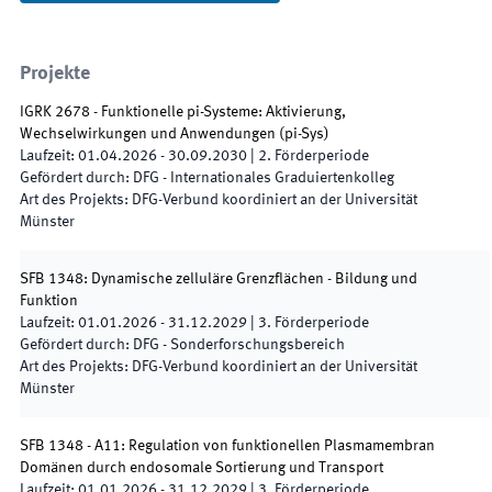
Projekte
IGRK 2678 - Funktionelle pi-Systeme: Aktivierung,
Wechselwirkungen und Anwendungen
(
pi-Sys
)
Laufzeit
:
01.04.2026
-
30.09.2030
|
2.
Förderperiode
Gefördert durch
:
DFG - Internationales Graduiertenkolleg
Art des Projekts
:
DFG-Verbund koordiniert an der Universität
Münster
SFB 1348: Dynamische zelluläre Grenzflächen - Bildung und
Funktion
Laufzeit
:
01.01.2026
-
31.12.2029
|
3.
Förderperiode
Gefördert durch
:
DFG - Sonderforschungsbereich
Art des Projekts
:
DFG-Verbund koordiniert an der Universität
Münster
SFB 1348 - A11: Regulation von funktionellen Plasmamembran
Domänen durch endosomale Sortierung und Transport
Laufzeit
:
01.01.2026
-
31.12.2029
|
3.
Förderperiode