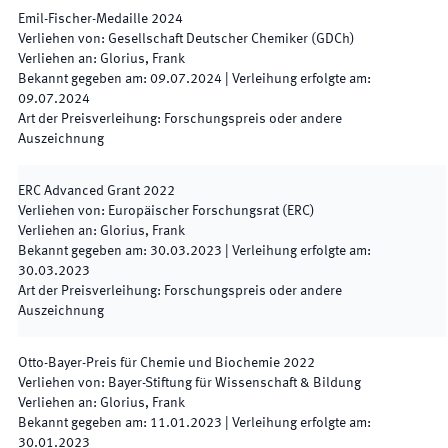
Emil-Fischer-Medaille
2024
Verliehen von
:
Gesellschaft Deutscher Chemiker (GDCh)
Verliehen an
:
Glorius, Frank
Bekannt gegeben am
:
09.07.2024
|
Verleihung erfolgte am
:
09.07.2024
Art der Preisverleihung
:
Forschungspreis oder andere
Auszeichnung
ERC Advanced Grant
2022
Verliehen von
:
Europäischer Forschungsrat (ERC)
Verliehen an
:
Glorius, Frank
Bekannt gegeben am
:
30.03.2023
|
Verleihung erfolgte am
:
30.03.2023
Art der Preisverleihung
:
Forschungspreis oder andere
Auszeichnung
Otto-Bayer-Preis für Chemie und Biochemie
2022
Verliehen von
:
Bayer-Stiftung für Wissenschaft & Bildung
Verliehen an
:
Glorius, Frank
Bekannt gegeben am
:
11.01.2023
|
Verleihung erfolgte am
:
30.01.2023