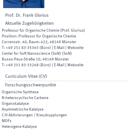
Prof. Dr.
Frank
Glorius
Aktuelle Zugehörigkeiten
Professur für Organische Chemie (Prof. Glorius)
Position
:
Professor für Organische Chemie
Corrensstr. 40
,
Raum
:
422
,
48149
Münster
T:
+49 251 83-35345
(
Büro
)
|
E-Mail
|
Webseite
Center for Soft Nanoscience (SoN)
(
SoN
)
Busso-Peus-Straße 10
,
48149
Münster
T:
+49 251 83-33248
(
Büro
)
|
E-Mail
|
Webseite
Curriculum Vitae (CV)
Forschungsschwerpunkte
Organische Synthese
N-heterocyclische Carbene
Organokatalyse
Asymmetrische Katalyse
C-H-Aktivierungen / Kreuzkupplungen
MOFs
Heterogene Katalyse