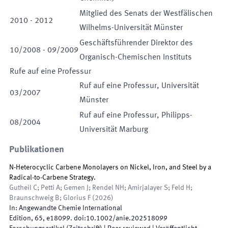
Mitglied des Senats der Westfälischen
2010
-
2012
Wilhelms-Universität Münster
Geschäftsführender Direktor des
10
/
2008
-
09
/
2009
Organisch-Chemischen Instituts
Rufe auf eine Professur
Ruf auf eine
Professur
,
Universität
03
/
2007
Münster
Ruf auf eine
Professur
,
Philipps-
08
/
2004
Universität Marburg
Publikationen
N-Heterocyclic Carbene Monolayers on Nickel, Iron, and Steel by a
Radical-to-Carbene Strategy.
Gutheil C; Petti A; Gemen J; Rendel NH; Amirjalayer S; Feld H;
Braunschweig B; Glorius F
(
2026
)
In:
Angewandte Chemie International
Edition
,
65
,
e18099
.
doi:
10.1002/anie.202518099