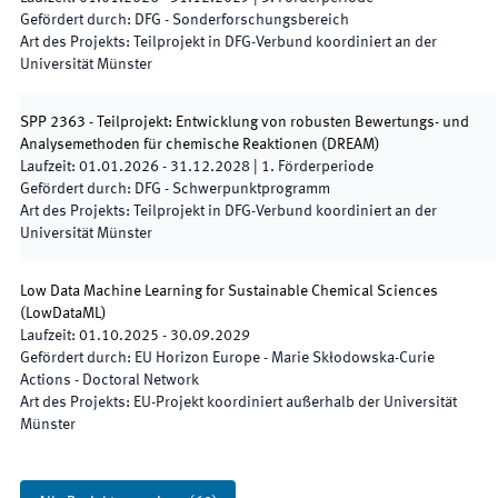
Gefördert durch
:
DFG - Sonderforschungsbereich
Art des Projekts
:
Teilprojekt in DFG-Verbund koordiniert an der
Universität Münster
SPP 2363 - Teilprojekt: Entwicklung von robusten Bewertungs- und
Analysemethoden für chemische Reaktionen
(
DREAM
)
Laufzeit
:
01.01.2026
-
31.12.2028
|
1.
Förderperiode
Gefördert durch
:
DFG - Schwerpunktprogramm
Art des Projekts
:
Teilprojekt in DFG-Verbund koordiniert an der
Universität Münster
Low Data Machine Learning for Sustainable Chemical Sciences
(
LowDataML
)
Laufzeit
:
01.10.2025
-
30.09.2029
Gefördert durch
:
EU Horizon Europe - Marie Skłodowska-Curie
Actions - Doctoral Network
Art des Projekts
:
EU-Projekt koordiniert außerhalb der Universität
Münster