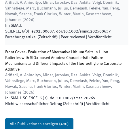
Arifiadi, A. Anindityo, Minar, Jaroslav, Das, Ankita, Voigt, Dominik,
Vahnstiege, Marc, Buchmann, Julius, Demelash, Feleke, Yan, Peng,
Nowak, Sascha, Frank Glorius, Winter, Martin, Kasnatscheew,
Johannes
(
2026
)
In:
SMALL
SCIENCE
,
6
(
3
)
,
e202500637
.
doi:
10.1002/smsc.202500637
Forschungsartikel (Zeitschrift)
| Peer reviewed
|
Veröffentlicht
Front Cover - Evaluation of Alternative Lithium Salts in Li Ion
Batteries with SiOx-based Anodes: Characteristic Failure
Mechanisms and Different Impacts of the Fluoroethylene Carbonate
Additive
Arifiadi, A. Anindityo, Minar, Jaroslav, Das, Ankita, Voigt, Dominik,
Vahnstiege, Marc, Buchmann, Julius, Demelash, Feleke, Yan, Peng,
Nowak, Sascha, Frank Glorius, Winter, Martin, Kasnatscheew,
Johannes
(
2026
)
In:
SMALL SCIENCE
,
6
(
3
)
.
doi:
10.1002/smsc.70269
Nicht-wissenschaftlicher Beitrag (Zeitschrift)
|
Veröffentlicht
Alle Publikationen anzeigen
(
490
)