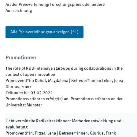
Art der Preisverleihung
:
Forschungspreis oder andere
Auszeichnung
Alle Preisverleihungen anzeigen
(
51
)
Promotionen
The role of R&D-intensive start-ups during collaborations in the
context of open innovation
Promovend*in
:
Kohut, Magdalena
|
Betreuer*innen
:
Leker, Jens;
Glorius, Frank
Zeitraum
:
bis
03.02.2022
Promotionsverfahren erfolgt(e) an
:
Promotionsverfahren an der
Universität Münster
Licht-vermittelte Radikalreaktionen: Methodenentwicklung und -
evaluierung
Promovend*in
:
Pitzer, Lena
|
Betreuer*innen
:
Glorius, Frank