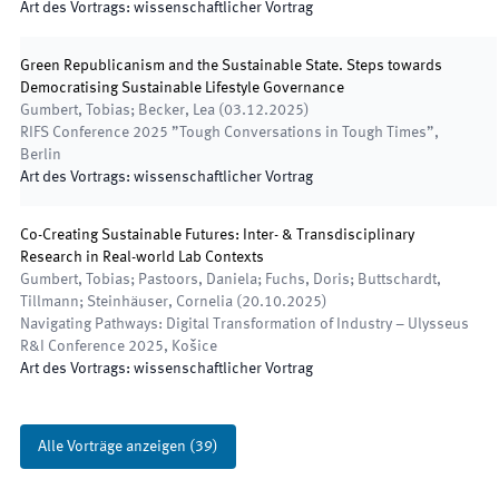
Art des Vortrags
:
wissenschaftlicher Vortrag
Green Republicanism and the Sustainable State. Steps towards
Democratising Sustainable Lifestyle Governance
Gumbert, Tobias; Becker, Lea
(
03.12.2025
)
RIFS Conference 2025 ”Tough Conversations in Tough Times”
,
Berlin
Art des Vortrags
:
wissenschaftlicher Vortrag
Co-Creating Sustainable Futures: Inter- & Transdisciplinary
Research in Real-world Lab Contexts
Gumbert, Tobias; Pastoors, Daniela; Fuchs, Doris; Buttschardt,
Tillmann; Steinhäuser, Cornelia
(
20.10.2025
)
Navigating Pathways: Digital Transformation of Industry – Ulysseus
R&I Conference 2025
,
Košice
Art des Vortrags
:
wissenschaftlicher Vortrag
Alle Vorträge anzeigen
(
39
)