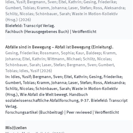
Idies, Yusif; Bergmann, Sven; Eitel, Kathrin; Gesing, Friederike;
Gumbert, Tobias; Kramm, Johanna; Laser, Stefan; Ross, Aleksandra;
Schlitz, Nicolas; Schönbauer, Sarah; Waste in Motion-Kollektiv
(
Hrsg.
)
(
2026
)
Bielefeld
:
Transcript Verlag
.
Fachbuch (Herausgegebenes Buch)
|
Veröffentlicht
Abfälle sind in Bewegung – Abfall ist Bewegung (Einleitung).
Gesing, Friederike; Rossmann, Sophia; Kaur, Baldeep; Kramm,
Johanna; Eitel, Kathrin; Wittmann, Michael; Schlitz, Nicolas;
Schönbauer, Sarah; Laser, Stefan; Bergmann, Sven; Gumbert,
Tobias; Idies, Yusif
(
2026
)
In:
Idies, Yusif; Bergmann, Sven; Eitel, Kathrin; Gesing, Friederike;
Gumbert, Tobias; Kramm, Johanna; Laser, Stefan; Ross, Aleksandra;
Schlitz, Nicolas; Schönbauer, Sarah; Waste in Motion-Kollektiv
(
Hrsg.
),
Wie Abfall die Welt bewegt. Handbuch
sozialwissenschaftliche Abfallforschung
,
9
-
37
.
Bielefeld
:
Transcript
Verlag
.
Forschungsartikel (Buchbeitrag)
| Peer reviewed
|
Veröffentlicht
Mis(t)zellen