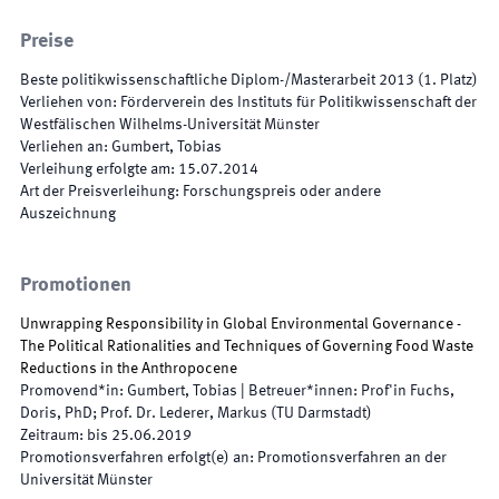
Preise
Beste politikwissenschaftliche Diplom-/Masterarbeit 2013 (1. Platz)
Verliehen von
:
Förderverein des Instituts für Politikwissenschaft der
Westfälischen Wilhelms-Universität Münster
Verliehen an
:
Gumbert, Tobias
Verleihung erfolgte am
:
15.07.2014
Art der Preisverleihung
:
Forschungspreis oder andere
Auszeichnung
Promotionen
Unwrapping Responsibility in Global Environmental Governance -
The Political Rationalities and Techniques of Governing Food Waste
Reductions in the Anthropocene
Promovend*in
:
Gumbert, Tobias
|
Betreuer*innen
:
Prof'in Fuchs,
Doris, PhD; Prof. Dr. Lederer, Markus (TU Darmstadt)
Zeitraum
:
bis
25.06.2019
Promotionsverfahren erfolgt(e) an
:
Promotionsverfahren an der
Universität Münster