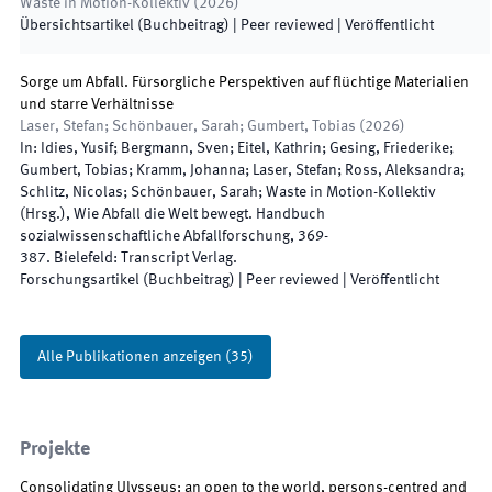
Waste in Motion-Kollektiv
(
2026
)
Übersichtsartikel (Buchbeitrag)
| Peer reviewed
|
Veröffentlicht
Sorge um Abfall. Fürsorgliche Perspektiven auf flüchtige Materialien
und starre Verhältnisse
Laser, Stefan; Schönbauer, Sarah; Gumbert, Tobias
(
2026
)
In:
Idies, Yusif; Bergmann, Sven; Eitel, Kathrin; Gesing, Friederike;
Gumbert, Tobias; Kramm, Johanna; Laser, Stefan; Ross, Aleksandra;
Schlitz, Nicolas; Schönbauer, Sarah; Waste in Motion-Kollektiv
(
Hrsg.
),
Wie Abfall die Welt bewegt. Handbuch
sozialwissenschaftliche Abfallforschung
,
369
-
387
.
Bielefeld
:
Transcript Verlag
.
Forschungsartikel (Buchbeitrag)
| Peer reviewed
|
Veröffentlicht
Alle Publikationen anzeigen
(
35
)
Projekte
Consolidating Ulysseus: an open to the world, persons-centred and