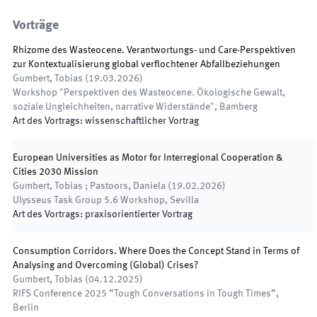
Vorträge
Rhizome des Wasteocene. Verantwortungs- und Care-Perspektiven
zur Kontextualisierung global verflochtener Abfallbeziehungen
Gumbert, Tobias
(
19.03.2026
)
Workshop "Perspektiven des Wasteocene. Ökologische Gewalt,
soziale Ungleichheiten, narrative Widerstände"
,
Bamberg
Art des Vortrags
:
wissenschaftlicher Vortrag
European Universities as Motor for Interregional Cooperation &
Cities 2030 Mission
Gumbert, Tobias ; Pastoors, Daniela
(
19.02.2026
)
Ulysseus Task Group 5.6 Workshop
,
Sevilla
Art des Vortrags
:
praxisorientierter Vortrag
Consumption Corridors. Where Does the Concept Stand in Terms of
Analysing and Overcoming (Global) Crises?
Gumbert, Tobias
(
04.12.2025
)
RIFS Conference 2025 ”Tough Conversations in Tough Times”
,
Berlin