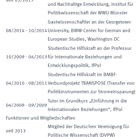
seit
05
/
2013
und Nachhaltige Entwicklung, Institut für
Politikwissenschaft der WWU Münster
Gastwissenschaftler an der Georgetown
08
/
2014
-
10
/
2014
University, BMW Center for German and
European Studies, Washington DC
Studentische Hilfskraft an der Professur
10
/
2009
-
04
/
2013
für Internationale Beziehungen und
Entwicklungspolitik, IfPol
Studentische Hilfskraft im BMBF-
04
/
2010
-
08
/
2011
Verbundprojekt TRANSPOSE (Transfer von
Politikinstrumenten zur Stromeinsparung)
Tutor im Grundkurs „Einführung in die
04
/
2009
-
09
/
2009
Internationalen Beziehungen“, IfPol
Funktionen und Mitgliedschaften
Mitglied der Deutschen Vereinigung für
seit
2013
Politische Wissenschaft (DVPW)