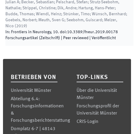
Julian A; Becker, Sebastian; Peischard, Stefan; Strutz-Seebohm,
Nathalie; Strippel, Christine; Dik, Andre; Hartung, Hans-Peter;
Budde, Thomas; Wiendl, Heinz; Strünker, Timo; Wünsch, Bernhard;
Goebels, Norbert; Meuth, Sven G; Seebohm, Guiscard; Melzer,
Nico
(
2019
)
In:
Frontiers in Neurology
,
10
.
doi:
10.3389/fneur.2019.00178
Forschungsartikel (Zeitschrift)
| Peer reviewed
|
Veröffentlicht
Footer
BETRIEBEN VON
TOP-LINKS
Universität Münster
Über die Universität
Münster
Abteilung 6.4:
Forschungsinformationen
Forschungsprofil der
&
Universität Münster
Forschungsberichterstattung
CRIS-Login
Domplatz 6-7 | 48143