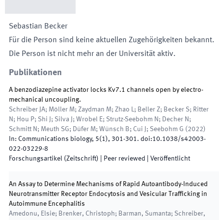
Sebastian
Becker
Für die Person sind keine aktuellen Zugehörigkeiten bekannt.
Die Person ist nicht mehr an der Universität aktiv.
Publikationen
A benzodiazepine activator locks Kv7.1 channels open by electro-
mechanical uncoupling.
Schreiber JA; Möller M; Zaydman M; Zhao L; Beller Z; Becker S; Ritter
N; Hou P; Shi J; Silva J; Wrobel E; Strutz-Seebohm N; Decher N;
Schmitt N; Meuth SG; Düfer M; Wünsch B; Cui J; Seebohm G
(
2022
)
In:
Communications biology
,
5
(
1
)
,
301
-
301
.
doi:
10.1038/s42003-
022-03229-8
Forschungsartikel (Zeitschrift)
| Peer reviewed
|
Veröffentlicht
An Assay to Determine Mechanisms of Rapid Autoantibody-Induced
Neurotransmitter Receptor Endocytosis and Vesicular Trafficking in
Autoimmune Encephalitis
Amedonu, Elsie; Brenker, Christoph; Barman, Sumanta; Schreiber,