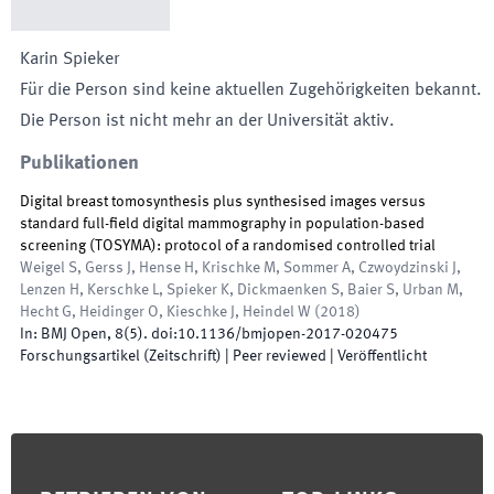
Karin
Spieker
Für die Person sind keine aktuellen Zugehörigkeiten bekannt.
Die Person ist nicht mehr an der Universität aktiv.
Publikationen
Digital breast tomosynthesis plus synthesised images versus
standard full-field digital mammography in population-based
screening (TOSYMA): protocol of a randomised controlled trial
Weigel S, Gerss J, Hense H, Krischke M, Sommer A, Czwoydzinski J,
Lenzen H, Kerschke L, Spieker K, Dickmaenken S, Baier S, Urban M,
Hecht G, Heidinger O, Kieschke J, Heindel W
(
2018
)
In:
BMJ Open
,
8
(
5
)
.
doi:
10.1136/bmjopen-2017-020475
Forschungsartikel (Zeitschrift)
| Peer reviewed
|
Veröffentlicht
Footer