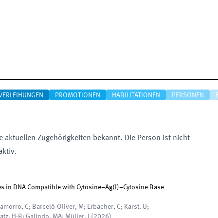
VERLEIHUNGEN
PROMOTIONEN
HABILITATIONEN
PERSONEN
e aktuellen Zugehörigkeiten bekannt. Die Person ist nicht
aktiv.
res in DNA Compatible with Cytosine–Ag(I)–Cytosine Base
hamorro, C; Barceló-Oliver, M; Erbacher, C; Karst, U;
tz, H-B; Galindo, MA; Müller, J
(
2026
)