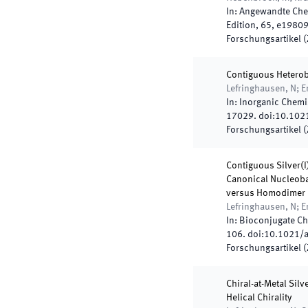
In:
Angewandte Chem
Edition
,
65
,
e1980
Forschungsartikel (Z
Contiguous Heterobi
Lefringhausen, N; E
In:
Inorganic Chemi
17029
.
doi:
10.102
Forschungsartikel (Z
Contiguous Silver(
Canonical Nucleoba
versus Homodimer 
Lefringhausen, N; Er
In:
Bioconjugate Ch
106
.
doi:
10.1021/
Forschungsartikel (Z
Chiral-at-Metal Sil
Helical Chirality