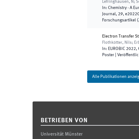
Lefringhausen, N; Sei
In:
Chemistry - A E
Journal
,
29
,
e2022
Forschungsartikel (Z
Electron Transfer S
Flothkötter, Nils; E
In:
EUROBIC 2022
,
Poster
|
Veröffentlic
Alle Publikationen anzei
Footer
BETRIEBEN VON
Universität Münster