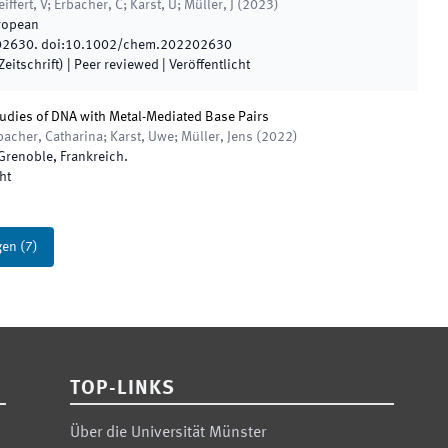
ffert, V; Erbacher, C; Karst, U; Müller, J
(
2023
)
uropean
02630
.
doi:
10.1002/chem.202202630
eitschrift)
| Peer reviewed
|
Veröffentlicht
tudies of DNA with Metal-Mediated Base Pairs
rbacher, Catharina; Karst, Uwe; Müller, Jens
(
2022
)
Grenoble
,
Frankreich
.
ht
gen
(
7
)
TOP-LINKS
Über die Universität Münster