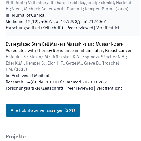
Phil-Robin; Vollenberg, Richard; Trebicka, Jonel; Schmidt, Hartmut.
H.; Vieth, Michael; Bettenworth, Dominik; Kemper, Björn ,
(
2023
)
In:
Journal of Clinical
Medicine
,
12
(
12
)
,
4067
.
doi:
10.3390/jcm12124067
Forschungsartikel (Zeitschrift)
| Peer reviewed
|
Veröffentlicht
Dysregulated Stem Cell Markers Musashi-1 and Musashi-2 are
Associated with Therapy Resistance in Inflammatory Breast Cancer
Haiduk T.S.; Sicking M.; Brücksken K.A.; Espinoza-Sánchez N.A.;
Eder K.M.; Kemper B.; Eich H.T.; Götte M.; Greve B.; Troschel
F.M.
(
2023
)
In:
Archives of Medical
Research
,
54
(
6
)
.
doi:
10.1016/j.arcmed.2023.102855
Forschungsartikel (Zeitschrift)
| Peer reviewed
|
Veröffentlicht
Alle Publikationen anzeigen
(
201
)
Projekte