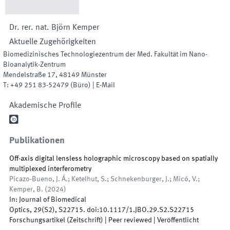
Dr. rer. nat.
Björn
Kemper
Aktuelle Zugehörigkeiten
Biomedizinisches Technologiezentrum der Med. Fakultät im Nano-
Bioanalytik-Zentrum
Mendelstraße 17
,
48149
Münster
T:
+49 251 83-52479
(
Büro
)
|
E-Mail
Akademische Profile

Publikationen
Off-axis digital lensless holographic microscopy based on spatially
multiplexed interferometry
Picazo-Bueno, J. Á.; Ketelhut, S.; Schnekenburger, J.; Micó, V.;
Kemper, B.
(
2024
)
In:
Journal of Biomedical
Optics
,
29
(
S2
)
,
S22715
.
doi:
10.1117/1.JBO.29.S2.S22715
Forschungsartikel (Zeitschrift)
| Peer reviewed
|
Veröffentlicht