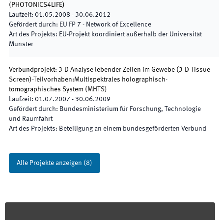
(
PHOTONICS4LIFE
)
Laufzeit
:
01.05.2008
-
30.06.2012
Gefördert durch
:
EU FP 7 - Network of Excellence
Art des Projekts
:
EU-Projekt koordiniert außerhalb der Universität
Münster
Verbundprojekt: 3-D Analyse lebender Zellen im Gewebe (3-D Tissue
Screen)-Teilvorhaben:Multispektrales holographisch-
tomographisches System (MHTS)
Laufzeit
:
01.07.2007
-
30.06.2009
Gefördert durch
:
Bundesministerium für Forschung, Technologie
und Raumfahrt
Art des Projekts
:
Beteiligung an einem bundesgeförderten Verbund
Alle Projekte anzeigen
(
8
)
Footer