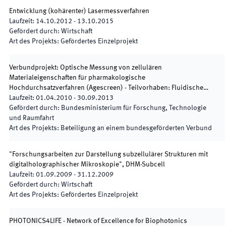
Entwicklung (kohärenter) Lasermessverfahren
Laufzeit
:
14.10.2012
-
13.10.2015
Gefördert durch
:
Wirtschaft
Art des Projekts
:
Gefördertes Einzelprojekt
Verbundprojekt: Optische Messung von zellulären
Materialeigenschaften für pharmakologische
Hochdurchsatzverfahren (Agescreen) - Teilvorhaben: Fluidische…
Laufzeit
:
01.04.2010
-
30.09.2013
Gefördert durch
:
Bundesministerium für Forschung, Technologie
und Raumfahrt
Art des Projekts
:
Beteiligung an einem bundesgeförderten Verbund
"Forschungsarbeiten zur Darstellung subzellulärer Strukturen mit
digitalholographischer Mikroskopie", DHM-Subcell
Laufzeit
:
01.09.2009
-
31.12.2009
Gefördert durch
:
Wirtschaft
Art des Projekts
:
Gefördertes Einzelprojekt
PHOTONICS4LIFE - Network of Excellence for Biophotonics