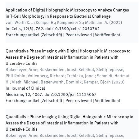
Application of Digital Holographic Microscopy to Analyze Changes
in T-Cell Morphology in Response to Bacterial Challenge
vom Werth K.L.; Kemper B.; Kampmeier S.; Mellmann A.
(
2023
)
In:
Cells
,
12
(
5
)
,
762
.
doi:
10.3390/cells12050762
Forschungsartikel (Zeitschrift)
| Peer reviewed
|
Veröffentlicht
Quantitative Phase Imaging with Digital Holographic Microscopy to
Assess the Degree of Intestinal Inflammation in Patients with
Ulcerative Colitis
Bokemeyer, Arne; Buskermolen, Joost; Ketelhut, Steffi; Tepasse,
Phil-Robin; Vollenberg, Richard; Trebicka, Jonel; Schmidt, Hartmut
H.; Vieth, Michael; Bettenworth, Dominik; Kemper, Björn
(
2023
)
In:
Journal of Clinical
Medicine
,
12
,
4067
.
doi:
10.3390/jcm12124067
Forschungsartikel (Zeitschrift)
| Peer reviewed
|
Veröffentlicht
Quantitative Phase Imaging Using Digital Holographic Microscopy to
Assess the Degree of Intestinal Inflammation in Patients with
Ulcerative Colitis
Bokemeyer, Arne; Buskermolen, Joost; Ketelhut, Steffi; Tepasse,