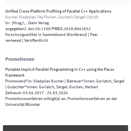
Unified Cross-Platform Profiling of Parallel C++ Applications
Kucher Vladyslav, Fey Florian, Gorlatch Sergei
(
2019
)
In:
(
Hrsg.
),
.
(
kein Verlag
angegeben
)
.
doi:
10.1109/PMBS.2018.8641652
Forschungsartikel in Sammelband (Konferenz)
| Peer
reviewed
|
Veröffentlicht
Promotionen
Portable Implicit Parallel Programming in C++ using the Pacxx
Framework
Promovend*in
:
Vladyslav Kucher
|
Betreuer*innen
:
Gorlatch, Sergei
|
Gutachter*innen
:
Gorlatch, Sergei; Kuchen, Herbert
Zeitraum
:
03.04.2017
-
25.03.2024
Promotionsverfahren erfolgt(e) an
:
Promotionsverfahren an der
Universität Münster
Footer