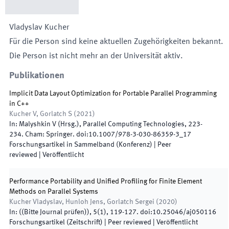
Vladyslav
Kucher
Für die Person sind keine aktuellen Zugehörigkeiten bekannt.
Die Person ist nicht mehr an der Universität aktiv.
Publikationen
Implicit Data Layout Optimization for Portable Parallel Programming
in C++
Kucher V, Gorlatch S
(
2021
)
In:
Malyshkin V
(
Hrsg.
),
Parallel Computing Technologies
,
223
-
234
.
Cham
:
Springer
.
doi:
10.1007/978-3-030-86359-3_17
Forschungsartikel in Sammelband (Konferenz)
| Peer
reviewed
|
Veröffentlicht
Performance Portability and Unified Profiling for Finite Element
Methods on Parallel Systems
Kucher Vladyslav, Hunloh Jens, Gorlatch Sergei
(
2020
)
In:
(
(Bitte Journal prüfen)
)
,
5
(
1
)
,
119
-
127
.
doi:
10.25046/aj050116
Forschungsartikel (Zeitschrift)
| Peer reviewed
|
Veröffentlicht