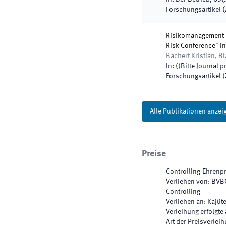
Forschungsartikel (Z
Risikomanagement 
Risk Conference" i
Bachert Kristian, B
In:
(
(Bitte Journal p
Forschungsartikel (Z
Alle Publikationen anzei
Preise
Controlling-Ehrenp
Verliehen von
:
BVBC
Controlling
Verliehen an
:
Kajüte
Verleihung erfolgte
Art der Preisverlei