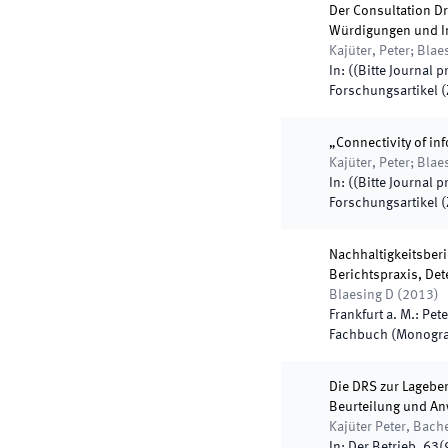
Der Consultation Dra
Würdigungen und Im
Kajüter, Peter; Bla
In:
(
(Bitte Journal p
Forschungsartikel (Z
„Connectivity of inf
Kajüter, Peter; Bla
In:
(
(Bitte Journal p
Forschungsartikel (Z
Nachhaltigkeitsberi
Berichtspraxis, De
Blaesing D
(
2013
)
Frankfurt a. M.
:
Pete
Fachbuch (Monogra
Die DRS zur Lageber
Beurteilung und A
Kajüter Peter, Bach
In:
Der Betrieb
,
63
(