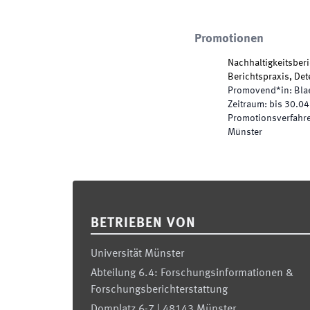
Promotionen
Nachhaltigkeitsber
Berichtspraxis, De
Promovend*in
:
Bla
Zeitraum
:
bis
30.04
Promotionsverfahren
Münster
Footer
BETRIEBEN VON
Universität Münster
Abteilung 6.4: Forschungsinformationen &
Forschungsberichterstattung
Domplatz 6-7 | 48143 Münster