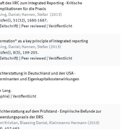
ft des IIRC zum Integrated Reporting - Kritische
plikationen für die Praxis
esing, Daniel; Hannen, Stefan
(
2013
)
rüfen)
)
,
51
(
32
)
,
1680
-
1687
.
eitschrift)
| Peer reviewed
|
Veröffentlicht
ormation“ as a key principle of integrated reporting
esing, Daniel; Hannen, Stefan
(
2013
)
rüfen)
)
,
8
(
5
)
,
199
-
205
.
eitschrift)
| Peer reviewed
|
Veröffentlicht
chterstattung in Deutschland und den USA -
terminanten und Eigenkapitalkostenwirkungen
r Lang
.
phie)
|
Veröffentlicht
ichterstattung auf dem Prüfstand - Empirische Befunde zur
nwendungspraxis der DRS
ert Kristian, Blaesing Daniel, Kleinmanns Hermann
(
2010
)
9
)
,
457
-
465
.