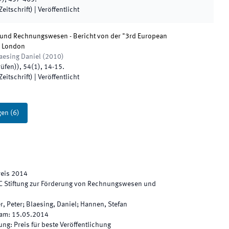
eitschrift)
|
Veröffentlicht
und Rechnungswesen - Bericht von der "3rd European
n London
laesing Daniel
(
2010
)
rüfen)
)
,
54
(
1
)
,
14
-
15
.
eitschrift)
|
Veröffentlicht
gen
(
6
)
reis 2014
 Stiftung zur Förderung von Rechnungswesen und
r, Peter; Blaesing, Daniel; Hannen, Stefan
 am
:
15.05.2014
hung
:
Preis für beste Veröffentlichung