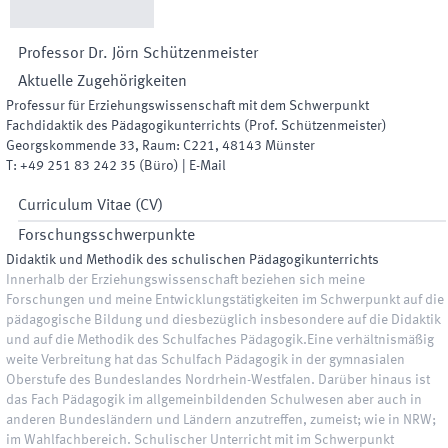
Professor Dr.
Jörn
Schützenmeister
Aktuelle Zugehörigkeiten
Professur für Erziehungswissenschaft mit dem Schwerpunkt
Fachdidaktik des Pädagogikunterrichts (Prof. Schützenmeister)
Georgskommende 33
,
Raum
:
C221
,
48143
Münster
T:
+49 251 83 242 35
(
Büro
)
|
E-Mail
Curriculum Vitae (CV)
Forschungsschwerpunkte
Didaktik und Methodik des schulischen Pädagogikunterrichts
Innerhalb der Erziehungswissenschaft beziehen sich meine
Forschungen und meine Entwicklungstätigkeiten im Schwerpunkt auf die
pädagogische Bildung und diesbezüglich insbesondere auf die Didaktik
und auf die Methodik des Schulfaches Pädagogik.Eine verhältnismäßig
weite Verbreitung hat das Schulfach Pädagogik in der gymnasialen
Oberstufe des Bundeslandes Nordrhein-Westfalen. Darüber hinaus ist
das Fach Pädagogik im allgemeinbildenden Schulwesen aber auch in
anderen Bundesländern und Ländern anzutreffen, zumeist; wie in NRW;
im Wahlfachbereich. Schulischer Unterricht mit im Schwerpunkt