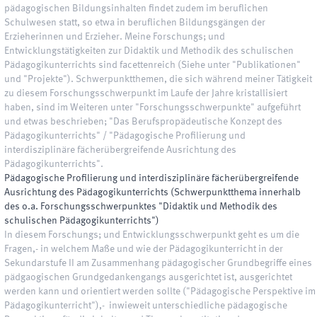
pädagogischen Bildungsinhalten findet zudem im beruflichen
Schulwesen statt, so etwa in beruflichen Bildungsgängen der
Erzieherinnen und Erzieher. Meine Forschungs; und
Entwicklungstätigkeiten zur Didaktik und Methodik des schulischen
Pädagogikunterrichts sind facettenreich (Siehe unter "Publikationen"
und "Projekte"). Schwerpunktthemen, die sich während meiner Tätigkeit
zu diesem Forschungsschwerpunkt im Laufe der Jahre kristallisiert
haben, sind im Weiteren unter "Forschungsschwerpunkte" aufgeführt
und etwas beschrieben; "Das Berufspropädeutische Konzept des
Pädagogikunterrichts" / "Pädagogische Profilierung und
interdisziplinäre fächerübergreifende Ausrichtung des
Pädagogikunterrichts".
Pädagogische Profilierung und interdisziplinäre fächerübergreifende
Ausrichtung des Pädagogikunterrichts (Schwerpunktthema innerhalb
des o.a. Forschungsschwerpunktes "Didaktik und Methodik des
schulischen Pädagogikunterrichts")
In diesem Forschungs; und Entwicklungsschwerpunkt geht es um die
Fragen,- in welchem Maße und wie der Pädagogikunterricht in der
Sekundarstufe II am Zusammenhang pädagogischer Grundbegriffe eines
pädgaogischen Grundgedankengangs ausgerichtet ist, ausgerichtet
werden kann und orientiert werden sollte ("Pädagogische Perspektive im
Pädagogikunterricht"),- inwieweit unterschiedliche pädagogische