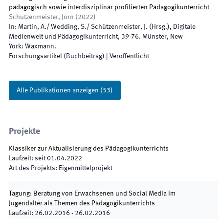
pädagogisch sowie interdisziplinär profilierten Pädagogikunterricht
Schützenmeister, Jörn
(
2022
)
In:
Martin, A./ Wedding, S./ Schützenmeister, J.
(
Hrsg.
),
Digitale
Medienwelt und Pädagogikunterricht
,
39
-
76
.
Münster, New
York
:
Waxmann
.
Forschungsartikel (Buchbeitrag)
|
Veröffentlicht
Alle Publikationen anzeigen
(
53
)
Projekte
Klassiker zur Aktualisierung des Pädagogikunterrichts
Laufzeit
:
seit
01.04.2022
Art des Projekts
:
Eigenmittelprojekt
Tagung: Beratung von Erwachsenen und Social Media im
Jugendalter als Themen des Pädagogikunterrichts
Laufzeit
:
26.02.2016
-
26.02.2016