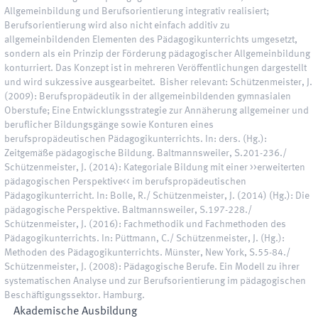
Allgemeinbildung und Berufsorientierung integrativ realisiert;
Berufsorientierung wird also nicht einfach additiv zu
allgemeinbildenden Elementen des Pädagogikunterrichts umgesetzt,
sondern als ein Prinzip der Förderung pädagogischer Allgemeinbildung
konturriert. Das Konzept ist in mehreren Veröffentlichungen dargestellt
und wird sukzessive ausgearbeitet. Bisher relevant: Schützenmeister, J.
(2009): Berufspropädeutik in der allgemeinbildenden gymnasialen
Oberstufe; Eine Entwicklungsstrategie zur Annäherung allgemeiner und
beruflicher Bildungsgänge sowie Konturen eines
berufspropädeutischen Pädagogikunterrichts. In: ders. (Hg.):
Zeitgemäße pädagogische Bildung. Baltmannsweiler, S.201-236./
Schützenmeister, J. (2014): Kategoriale Bildung mit einer >>erweiterten
pädagogischen Perspektive<< im berufspropädeutischen
Pädagogikunterricht. In: Bolle, R./ Schützenmeister, J. (2014) (Hg.): Die
pädagogische Perspektive. Baltmannsweiler, S.197-228./
Schützenmeister, J. (2016): Fachmethodik und Fachmethoden des
Pädagogikunterrichts. In: Püttmann, C./ Schützenmeister, J. (Hg.):
Methoden des Pädagogikunterrichts. Münster, New York, S.55-84./
Schützenmeister, J. (2008): Pädagogische Berufe. Ein Modell zu ihrer
systematischen Analyse und zur Berufsorientierung im pädagogischen
Beschäftigungssektor. Hamburg.
Akademische Ausbildung