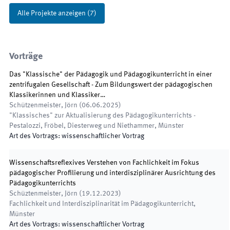
Alle Projekte anzeigen
(
7
)
Vorträge
Das "Klassische" der Pädagogik und Pädagogikunterricht in einer
zentrifugalen Gesellschaft - Zum Bildungswert der pädagogischen
Klassikerinnen und Klassiker…
Schützenmeister, Jörn
(
06.06.2025
)
"Klassisches" zur Aktualisierung des Pädagogikunterrichts -
Pestalozzi, Fröbel, Diesterweg und Niethammer
,
Münster
Art des Vortrags
:
wissenschaftlicher Vortrag
Wissenschaftsreflexives Verstehen von Fachlichkeit im Fokus
pädagogischer Profilierung und interdisziplinärer Ausrichtung des
Pädagogikunterrichts
Schüztenmeister, Jörn
(
19.12.2023
)
Fachlichkeit und Interdisziplinarität im Pädagogikunterricht
,
Münster
Art des Vortrags
:
wissenschaftlicher Vortrag