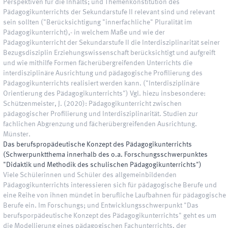
Perspektiven für die Inhalts; und Themenkonstitution des
Pädagogikunterrichts der Sekundarstufe II relevant sind und relevant
sein sollten ("Berücksichtigung "innerfachliche" Pluralität im
Pädagogikunterricht),- in welchem Maße und wie der
Pädagogikunterricht der Sekundarstufe II die Interdisziplinarität seiner
Bezugsdisziplin Erziehungswissenschaft berücksichtigt und aufgreift
und wie mithilfe Formen fächerübergreifenden Unterrichts die
interdisziplinäre Ausrichtung und pädagogische Profilierung des
Pädagogikunterrichts realisiert werden kann. ("Interdisziplinäre
Orientierung des Pädagogikunterrichts") Vgl. hiezu insbesondere:
Schützenmeister, J. (2020): Pädagogikunterricht zwischen
pädagogischer Profilierung und Interdisziplinarität. Studien zur
fachlichen Abgrenzung und fächerübergreifenden Ausrichtung.
Münster.
Das berufspropädeutische Konzept des Pädagogikunterrichts
(Schwerpunktthema innerhalb des o.a. Forschungsschwerpunktes
"Didaktik und Methodik des schulischen Pädagogikunterrichts")
Viele Schülerinnen und Schüler des allgemeinbildenden
Pädagogikunterrichts interessieren sich für pädagogische Berufe und
eine Reihe von ihnen mündet in berufliche Laufbahnen für pädagogische
Berufe ein. Im Forschungs; und Entwicklungsschwerpunkt "Das
berufsporpädeutische Konzept des Pädagogikunterrichts" geht es um
die Modellierung eines pädagogischen Fachunterrichts, der