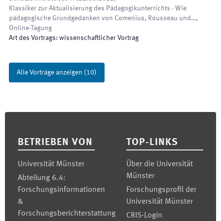
Klassiker zur Aktualisierung des Pädagogikunterrichts - Wie
pädagogische Grundgedanken von Comenius, Rousseau und…
,
Online-Tagung
Art des Vortrags
:
wissenschaftlicher Vortrag
Alle Vorträge anzeigen
(
10
)
Footer
BETRIEBEN VON
TOP-LINKS
Universität Münster
Über die Universität
Münster
Abteilung 6.4:
Forschungsinformationen
Forschungsprofil der
&
Universität Münster
Forschungsberichterstattung
CRIS-Login