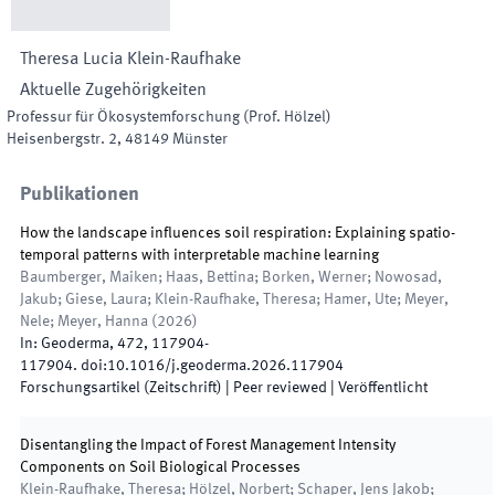
Theresa Lucia
Klein-Raufhake
Aktuelle Zugehörigkeiten
Professur für Ökosystemforschung (Prof. Hölzel)
Heisenbergstr. 2
,
48149
Münster
Publikationen
How the landscape influences soil respiration: Explaining spatio-
temporal patterns with interpretable machine learning
Baumberger, Maiken; Haas, Bettina; Borken, Werner; Nowosad,
Jakub; Giese, Laura; Klein-Raufhake, Theresa; Hamer, Ute; Meyer,
Nele; Meyer, Hanna
(
2026
)
In:
Geoderma
,
472
,
117904
-
117904
.
doi:
10.1016/j.geoderma.2026.117904
Forschungsartikel (Zeitschrift)
| Peer reviewed
|
Veröffentlicht
Disentangling the Impact of Forest Management Intensity
Components on Soil Biological Processes
Klein-Raufhake, Theresa; Hölzel, Norbert; Schaper, Jens Jakob;