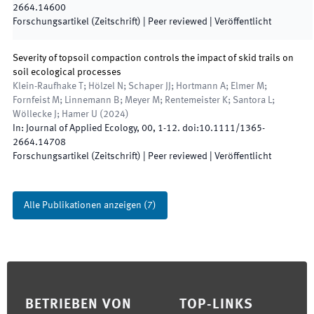
2664.14600
Forschungsartikel (Zeitschrift)
| Peer reviewed
|
Veröffentlicht
Severity of topsoil compaction controls the impact of skid trails on
soil ecological processes
Klein-Raufhake T; Hölzel N; Schaper JJ; Hortmann A; Elmer M;
Fornfeist M; Linnemann B; Meyer M; Rentemeister K; Santora L;
Wöllecke J; Hamer U
(
2024
)
In:
Journal of Applied Ecology
,
00
,
1
-
12
.
doi:
10.1111/1365-
2664.14708
Forschungsartikel (Zeitschrift)
| Peer reviewed
|
Veröffentlicht
Alle Publikationen anzeigen
(
7
)
Footer
BETRIEBEN VON
TOP-LINKS