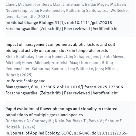
Elmer, Michael; Fornfeist, Max; Linnemann, Britta; Meyer, Michael;
Neuenkamp, Lena; Rentemeister, Katharina; Santora, Lea; Wöllecke,
Jens; Hamer, Ute
(
2025
)
In:
Global Change Biology
,
31
(
1
)
.
doi:
10.1111/gcb.70018
Forschungsartikel (Zeitschrift)
| Peer reviewed
|
Veröffentlicht
Impact of management components, abiotic factors and soil
biological activity on carbon stocks in temperate forests
Klein-Raufhake, Theresa; Hamer, Ute; Schaper, Jens Jakob; Meyer,
Michael; Elmer, Michael; Fornfeist, Max; Linnemann, Britta;
Rentemeister, Katharina; Santora, Lea; Wöllecke, Jens; Hölzel,
Nobert;
(
2025
)
In:
Forest Ecology and
Management
,
600
,
123306
.
doi:
10.1016/j.foreco.2025.123306
Forschungsartikel (Zeitschrift)
| Peer reviewed
|
Veröffentlicht
Rapid evolution of flower phenology and clonality in restored
populations of multiple grassland species
Bucharova A.; Conrady M.; Klein-Raufhake T.; Ratka V.; Schultz F.;
Hölzel N.
(
2024
)
In:
Journal of Applied Ecology
,
61
(
4
)
,
836
-
846
.
doi:
10.1111/1365-