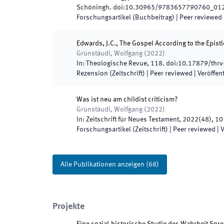
Schöningh
.
doi:
10.30965/9783657790760_01
Forschungsartikel (Buchbeitrag)
| Peer reviewed
Edwards, J.C., The Gospel According to the Epistl
Grünstäudl, Wolfgang
(
2022
)
In:
Theologische Revue
,
118
.
doi:
10.17879/thrv
Rezension (Zeitschrift)
| Peer reviewed
|
Veröffent
Was ist neu am childist criticism?
Grünstäudl, Wolfgang
(
2022
)
In:
Zeitschrift für Neues Testament
,
2022
(
48
)
,
10
Forschungsartikel (Zeitschrift)
| Peer reviewed
|
V
Alle Publikationen anzeigen
(
68
)
Projekte