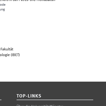
rechens in den Petrus- und Thomasakten
iode
rung
Fakultät
ologie (IBET)
TOP-LINKS