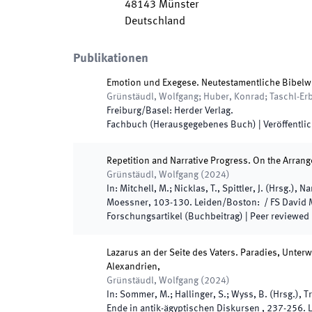
48143
Münster
Deutschland
Publikationen
Emotion und Exegese. Neutestamentliche Bibelwis
Grünstäudl, Wolfgang; Huber, Konrad; Taschl-Er
Freiburg/Basel
:
Herder Verlag
.
Fachbuch (Herausgegebenes Buch)
|
Veröffentlic
Repetition and Narrative Progress. On the Arrang
Grünstäudl, Wolfgang
(
2024
)
In:
Mitchell, M.; Nicklas, T., Spittler, J.
(
Hrsg.
),
Na
Moessner
,
103
-
130
.
Leiden/Boston
:
/
FS David
Forschungsartikel (Buchbeitrag)
| Peer reviewed
Lazarus an der Seite des Vaters. Paradies, Unte
Alexandrien,
Grünstäudl, Wolfgang
(
2024
)
In:
Sommer, M.; Hallinger, S.; Wyss, B.
(
Hrsg.
),
T
Ende in antik-ägyptischen Diskursen
,
237
-
256
.