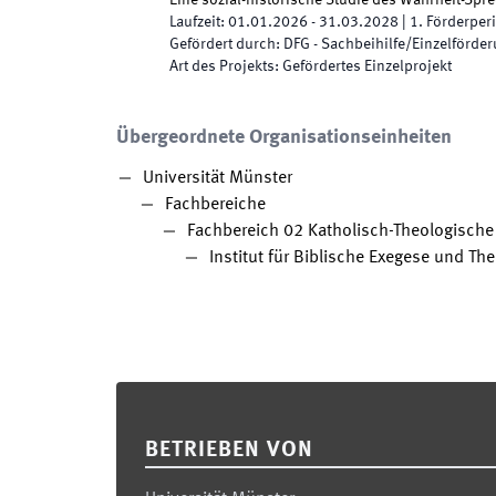
Eine sozial-historische Studie des Wahrheit-Sp
Laufzeit
:
01.01.2026
-
31.03.2028
|
1.
Förderper
Gefördert durch
:
DFG - Sachbeihilfe/Einzelförde
Art des Projekts
:
Gefördertes Einzelprojekt
Übergeordnete Organisationseinheiten
Universität Münster
Fachbereiche
Fachbereich 02 Katholisch-Theologische 
Institut für Biblische Exegese und The
Footer
BETRIEBEN VON