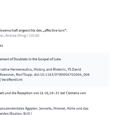
senschaft angesichts des „affective turn“.
ber, Andrea
(
Hrsg.
)
(
2026
)
ht
ement of Doublets in the Gospel of Luke
rrative Hermeneutics, History, and Rhetoric, FS David
 Moessner, NovTSupp
.
doi:
10.1163/9789004702004_006
|
Veröffentlicht
rwelt und die Rezeption von Lk 16,19–31 bei Clemens von
ranszendentales Ägypten. Jenseits, Himmel, Hölle und das
Leiden/Boston
:
Brill |