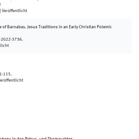
2
|
Veröffentlicht
e of Barnabas. Jesus Traditions in an Early Christian Polemic
-2022-3736.
licht
1
-
115
.
eröffentlicht