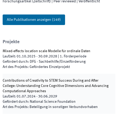
Forschungsartikel (Zeitschrift)
| Peer reviewed
|
Veröffentlicht
Alle Publikationen anzeigen
(
149
)
Projekte
Mixed-effects location scale Modelle für ordinale Daten
Laufzeit
:
01.10.2025
-
30.09.2028
|
1.
Förderperiode
Gefördert durch
:
DFG - Sachbeihilfe/Einzelförderung
Art des Projekts
:
Gefördertes Einzelprojekt
Contributions of Creativity to STEM Success During and After
College: Understanding Core Cognitive Dimensions and Advancing
Computational Approaches
Laufzeit
:
01.07.2024
-
30.06.2029
Gefördert durch
:
National Science Foundation
Art des Projekts
:
Beteiligung in sonstigen Verbundvorhaben