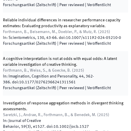
Forschungsartikel (Zeitschrift)
| Peer reviewed
|
Veröffentlicht
Reliable individual differences in researcher performance capacity
estimates: Evaluating productivity as explanatory variable.
Forthmann, B., Beisemann, M., Doebler, P., & Mutz, R.
(
2025
)
In:
Scientometrics
,
130
,
43
-
66
.
doi:
10.1007/s11192-024-05210-0
Forschungsartikel (Zeitschrift)
| Peer reviewed
|
Veröffentlicht
A cognitive interpretation is not at odds with equal odds: A latent
variable investigation of creative thinking.
Forthmann, B., Weiss, S., & Goecke, B.
(
2025
)
In:
Imagination, Cognition and Personality
,
44
,
362
-
386
.
doi:
10.1177/02762366241311561
Forschungsartikel (Zeitschrift)
| Peer reviewed
|
Veröffentlicht
Investigation of response aggregation methods in divergent thinking
assessments.
Saretzki, J., Andrae, R., Forthmann, B., & Benedek, M.
(
2025
)
In:
Journal of Creative
Behavior
,
59
(
3
)
,
e1527
.
doi:
10.1002/jocb.1527