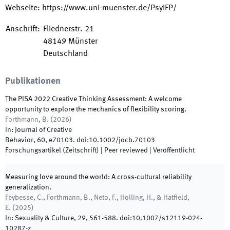
Webseite
:
https://www.uni-muenster.de/PsyIFP/
Anschrift
:
Fliednerstr. 21
48149
Münster
Deutschland
Publikationen
The PISA 2022 Creative Thinking Assessment: A welcome
opportunity to explore the mechanics of flexibility scoring.
Forthmann, B.
(
2026
)
In:
Journal of Creative
Behavior
,
60
,
e70103
.
doi:
10.1002/jocb.70103
Forschungsartikel (Zeitschrift)
| Peer reviewed
|
Veröffentlicht
Measuring love around the world: A cross-cultural reliability
generalization.
Feybesse, C., Forthmann, B., Neto, F., Holling, H., & Hatfield,
E.
(
2025
)
In:
Sexuality & Culture
,
29
,
561
-
588
.
doi:
10.1007/s12119-024-
10287-z