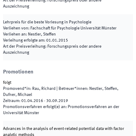
Art der Preisverleihung
:
Forschungspreis oder andere
Auszeichnung
Lehrpreis für die beste Vorlesung in Psychologie
Verliehen von
:
Fachschaft für Psychologie Universität Münster
Verliehen an
:
Nestler, Steffen
Verleihung erfolgte am
:
01.01.2015
Art der Preisverleihung
:
Forschungspreis oder andere
Auszeichnung
Promotionen
folgt
Promovend*in
:
Rau, Richard
|
Betreuer*innen
:
Nestler, Steffen,
Dufner, Michael
Zeitraum
:
01.04.2016
-
30.09.2019
Promotionsverfahren erfolgt(e) an
:
Promotionsverfahren an der
Universität Münster
Advances in the analysis of event-related potential data with factor
analytic methods