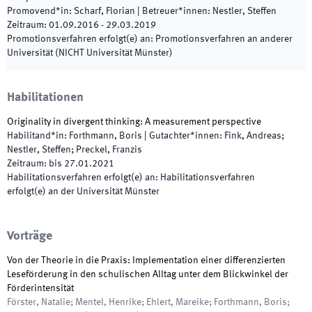
Promovend*in
:
Scharf, Florian
|
Betreuer*innen
:
Nestler, Steffen
Zeitraum
:
01.09.2016
-
29.03.2019
Promotionsverfahren erfolgt(e) an
:
Promotionsverfahren an anderer
Universität (NICHT Universität Münster)
Habilitationen
Originality in divergent thinking: A measurement perspective
Habilitand*in
:
Forthmann, Boris
|
Gutachter*innen
:
Fink, Andreas;
Nestler, Steffen; Preckel, Franzis
Zeitraum
:
bis
27.01.2021
Habilitationsverfahren erfolgt(e) an
:
Habilitationsverfahren
erfolgt(e) an der Universität Münster
Vorträge
Von der Theorie in die Praxis: Implementation einer differenzierten
Leseförderung in den schulischen Alltag unter dem Blickwinkel der
Förderintensität
Förster, Natalie; Mentel, Henrike; Ehlert, Mareike; Forthmann, Boris;