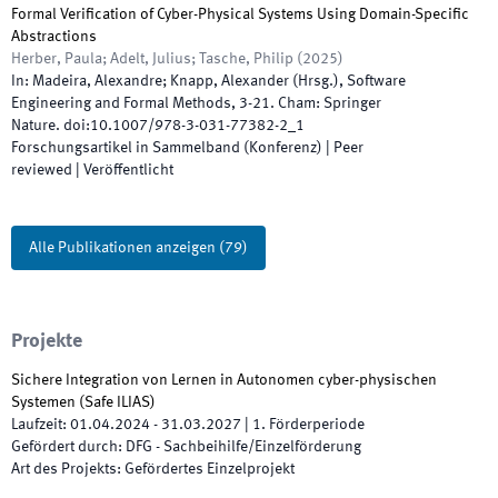
Formal Verification of Cyber-Physical Systems Using Domain-Specific
Abstractions
Herber, Paula; Adelt, Julius; Tasche, Philip
(
2025
)
In:
Madeira, Alexandre; Knapp, Alexander
(
Hrsg.
),
Software
Engineering and Formal Methods
,
3
-
21
.
Cham
:
Springer
Nature
.
doi:
10.1007/978-3-031-77382-2_1
Forschungsartikel in Sammelband (Konferenz)
| Peer
reviewed
|
Veröffentlicht
Alle Publikationen anzeigen
(
79
)
Projekte
Sichere Integration von Lernen in Autonomen cyber-physischen
Systemen
(
Safe ILIAS
)
Laufzeit
:
01.04.2024
-
31.03.2027
|
1.
Förderperiode
Gefördert durch
:
DFG - Sachbeihilfe/Einzelförderung
Art des Projekts
:
Gefördertes Einzelprojekt