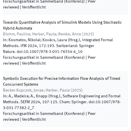
Forschungsartikel in Sammelband (Konferenz)
| Peer
reviewed
|
Veröffentlicht
Towards Quantitative Analysis of Simulink Models Using Stochastic
Hybrid Automata
Blohm, Pauline; Herber, Paula; Remke, Anne
(
2025
)
In:
Kosmatov, Nikolai; Kovács, Laura
(
Hrsg.
),
Integrated Formal
Methods. iFM 2024
,
172
-
193
.
Switzerland
:
Springer
Nature
.
doi:
10.1007/978-3-031-76554-4_10
Forschungsartikel in Sammelband (Konferenz)
| Peer
reviewed
|
Veröffentlicht
Symbolic Execution for Precise Information Flow Analysis of Timed
Concurrent Systems
Becker-Kupczok, Jonas; Herber, Paula
(
2025
)
In:
A., Madeira; A., Knapp
(
Hrsg.
),
Software Engineering and Formal
Methods. SEFM 2024
,
107
-
125
.
Cham
:
Springer
.
doi:
10.1007/978-
3-031-77382-2_7
Forschungsartikel in Sammelband (Konferenz)
| Peer
reviewed
|
Veröffentlicht