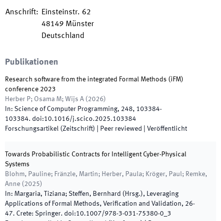
Anschrift
:
Einsteinstr. 62
48149
Münster
Deutschland
Publikationen
Research software from the integrated Formal Methods (iFM)
conference 2023
Herber P; Osama M; Wijs A
(
2026
)
In:
Science of Computer Programming
,
248
,
103384
-
103384
.
doi:
10.1016/j.scico.2025.103384
Forschungsartikel (Zeitschrift)
| Peer reviewed
|
Veröffentlicht
Towards Probabilistic Contracts for Intelligent Cyber-Physical
Systems
Blohm, Pauline; Fränzle, Martin; Herber, Paula; Kröger, Paul; Remke,
Anne
(
2025
)
In:
Margaria, Tiziana; Steffen, Bernhard
(
Hrsg.
),
Leveraging
Applications of Formal Methods, Verification and Validation
,
26
-
47
.
Crete
:
Springer
.
doi:
10.1007/978-3-031-75380-0_3