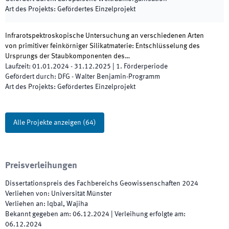
Art des Projekts
:
Gefördertes Einzelprojekt
Infrarotspektroskopische Untersuchung an verschiedenen Arten
von primitiver feinkörniger Silikatmaterie: Entschlüsselung des
Ursprungs der Staubkomponenten des…
Laufzeit
:
01.01.2024
-
31.12.2025
|
1.
Förderperiode
Gefördert durch
:
DFG - Walter Benjamin-Programm
Art des Projekts
:
Gefördertes Einzelprojekt
Alle Projekte anzeigen
(
64
)
Preisverleihungen
Dissertationspreis des Fachbereichs Geowissenschaften
2024
Verliehen von
:
Universität Münster
Verliehen an
:
Iqbal, Wajiha
Bekannt gegeben am
:
06.12.2024
|
Verleihung erfolgte am
:
06.12.2024