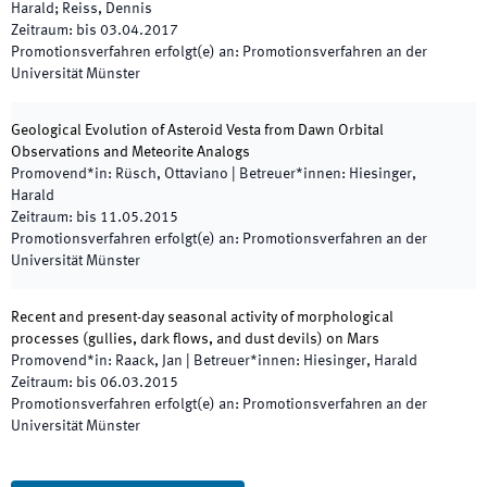
Harald; Reiss, Dennis
Zeitraum
:
bis
03.04.2017
Promotionsverfahren erfolgt(e) an
:
Promotionsverfahren an der
Universität Münster
Geological Evolution of Asteroid Vesta from Dawn Orbital
Observations and Meteorite Analogs
Promovend*in
:
Rüsch, Ottaviano
|
Betreuer*innen
:
Hiesinger,
Harald
Zeitraum
:
bis
11.05.2015
Promotionsverfahren erfolgt(e) an
:
Promotionsverfahren an der
Universität Münster
Recent and present-day seasonal activity of morphological
processes (gullies, dark flows, and dust devils) on Mars
Promovend*in
:
Raack, Jan
|
Betreuer*innen
:
Hiesinger, Harald
Zeitraum
:
bis
06.03.2015
Promotionsverfahren erfolgt(e) an
:
Promotionsverfahren an der
Universität Münster