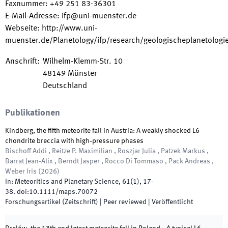
Faxnummer
:
+49 251 83-36301
E-Mail-Adresse
:
ifp@uni-muenster.de
Webseite
:
http://www.uni-
muenster.de/Planetology/ifp/research/geologischeplanetologi
Anschrift
:
Wilhelm-Klemm-Str. 10
48149
Münster
Deutschland
Publikationen
Kindberg, the fifth meteorite fall in Austria: A weakly shocked L6
chondrite breccia with high‐pressure phases
Bischoff Addi , Reitze P. Maximilian , Roszjar Julia , Patzek Markus ,
Barrat Jean‐Alix , Berndt Jasper , Rocco Di Tommaso , Pack Andreas ,
Weber Iris
(
2026
)
In:
Meteoritics and Planetary Science
,
61
(
1
)
,
17
-
38
.
doi:
10.1111/maps.70072
Forschungsartikel (Zeitschrift)
| Peer reviewed
|
Veröffentlicht