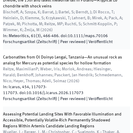
Drelów, the 13th and latest meteorite fall in Poland—A typical L6
chondrite with shock veins
Bischoff, A; Szopa, K; Barrat, J; Bartel, S; Berndt, J; Di Rocco, T;
Heinlein, D; Klemme, S; Krzykawski, T; Lehnert, B; Mirek, A; Pack, A;
Patzek, M; Pichotta, M; Reitze, MP; Ruchti, S; Schmitt-Kopplin, P;
Wimmer, K; Żmija, M
(
2026
)
In:
Meteoritics
,
61
(
3
)
,
466
-
486
.
doi:
10.1111/maps.70106
Forschungsartikel (Zeitschrift)
| Peer reviewed
|
Veröffentlicht
Carbonatites from Ol Doinyo Lengai, Tanzania—An unusual rock as
analog for Mercury as potential species for hollow formation
Reitze, MaximilianP; Weber, Iris; Morlok, Andreas; Hiesinger,
Harald; Benkhoff, Johannes; Pasckert, Jan Hendrik; Schmedemann,
Nico; Heyer, Thomas; Adeli, Solmaz
(
2026
)
In:
Icarus
,
454
,
117073
-
117073
.
doi:
10.1016/j.icarus.2026.117073
Forschungsartikel (Zeitschrift)
| Peer reviewed
|
Veröffentlicht
Assessing Potential Landing Sites With Favorable Illumination and
Accessible, Potentially Volatile-Rich Permanently Shadowed
Regions Within Artemis Candidate Landing Regions
Wueller, L.; Berger, L. M.; Christopher, C.; Sugimoto, K.; Thaker, A.