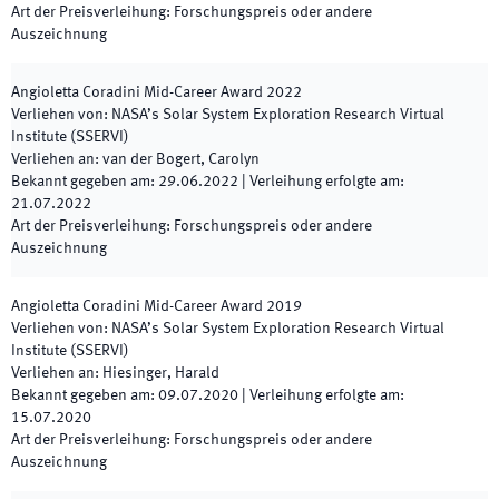
Art der Preisverleihung
:
Forschungspreis oder andere
Auszeichnung
Angioletta Coradini Mid-Career Award
2022
Verliehen von
:
NASA’s Solar System Exploration Research Virtual
Institute (SSERVI)
Verliehen an
:
van der Bogert, Carolyn
Bekannt gegeben am
:
29.06.2022
|
Verleihung erfolgte am
:
21.07.2022
Art der Preisverleihung
:
Forschungspreis oder andere
Auszeichnung
Angioletta Coradini Mid-Career Award 2019
Verliehen von
:
NASA’s Solar System Exploration Research Virtual
Institute (SSERVI)
Verliehen an
:
Hiesinger, Harald
Bekannt gegeben am
:
09.07.2020
|
Verleihung erfolgte am
:
15.07.2020
Art der Preisverleihung
:
Forschungspreis oder andere
Auszeichnung