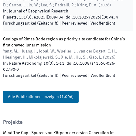
D.; Carton, L.; Jo, W.; Lee, S.; Pedrelli, R.; Kring, D. A.
(
2026
)
In:
Journal of Geophysical Research:
Planets
,
131
(
3
)
,
e2025JE009434
.
doi:
10.1029/2025JE009434
Forschungsartikel (Zeitschrift)
| Peer reviewed
|
Veröffentlicht
Geology of Rimae Bode region as priority site candidate for China’s
first crewed lunar mission
Yang, M.; Huang, J.; Iqbal, W.; Wueller, L.; van der Bogert, C. H.;
Hiesinger, H.; Mikolajewski, S.; Xie, M.; Hu, S.; Xiao, L.
(
2026
)
In:
Nature Astronomy
,
10
(
3
)
,
1
-
11
.
doi:
10.1038/s41550-026-
02790-0
Forschungsartikel (Zeitschrift)
| Peer reviewed
|
Veröffentlicht
Alle Publikationen anzeigen
(
1.006
)
Projekte
Mind The Gap - Spuren von Körpern der ersten Generation im