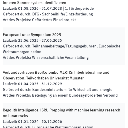
inneren Sonnensystem identifizieren
Laufzeit
:
01.08.2026
-
31.07.2028
|
1.
Förderperiode
Gefördert durch
:
DFG - Sachbeihilfe/Einzelförderung
Art des Projekts
:
Gefördertes Einzelprojekt
European Lunar Symposium 2025
Laufzeit
:
22.06.2025
-
27.06.2025
Gefördert durch
:
Teilnahmebeiträge/Tagungsgebühren, Europäische
Weltraumorganisation
Art des Projekts
:
Wissenschaftliche Veranstaltung
Verbundvorhaben BepiColombo MERTIS: Inbetriebnahme und
Observation; Teilvorhaben Universität Münster
Laufzeit
:
01.04.2025
-
31.12.2029
Gefördert durch
:
Bundesministerium für Wirtschaft und Energie
Art des Projekts
:
Beteiligung an einem bundesgeförderten Verbund
Regolith lntelligence: ISRU Prepping with machine learning research
on lunar rocks
Laufzeit
:
01.01.2024
-
30.12.2026
Gefördert durch
:
Europäische Weltraumorganisation