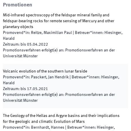
Promotionen
Mid-infrared spectroscopy of the feldspar mineral family and
feldspar-bearing rocks for remote sensing of Mercury and other
planetary objects
Promovend*in
:
Reitze, Maximilian Paul
|
Betreuer*innen
:
Hiesinger,
Harald
Zeitraum
:
bis
05.04.2022
Promotionsverfahren erfolgt(e) an
:
Promotionsverfahren an der
Universität Münster
Volcanic evolution of the southern lunar farside
Promovend*in
:
Pasckert, Jan Hendrik
|
Betreuer*innen
:
Hiesinger,
Harald
Zeitraum
:
bis
17.05.2021
Promotionsverfahren erfolgt(e) an
:
Promotionsverfahren an der
Universität Münster
The Geology of the Hellas and Argyre basins and their implications
for the geologic and climatic Evolution of Mars
Promovend*in
:
Bernhardt, Hannes
|
Betreuer*innen
:
Hiesinger,