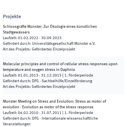
Projekte
Schlossgräfte Münster: Zur Ökologie eines künstlichen
Stadtgewässers
Laufzeit
:
01.02.2022
-
30.09.2023
Gefördert durch
:
Universitätsgesellschaft Münster e.V.
Art des Projekts
:
Gefördertes Einzelprojekt
Molecular principles and control of cellular stress responses upon
temperature and oxygen stress in Daphnia
Laufzeit
:
01.01.2013
-
31.12.2015
|
1.
Förderperiode
Gefördert durch
:
DFG - Sachbeihilfe/Einzelförderung
Art des Projekts
:
Gefördertes Einzelprojekt
Münster Meeting on Stress and Evolution: Stress as motor of
evolution - Evolution as motor of the stress response
Laufzeit
:
04.02.2010
-
31.07.2011
|
1.
Förderperiode
Gefördert durch
:
DFG - Internationale wissenschaftliche
Veranstaltungen