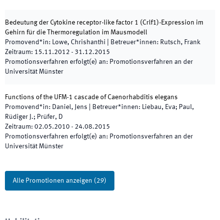
Bedeutung der Cytokine receptor-like factor 1 (Crlf1)-Expression im
Gehirn für die Thermoregulation im Mausmodell
Promovend*in
:
Lowe, Chrishanthi
|
Betreuer*innen
:
Rutsch, Frank
Zeitraum
:
15.11.2012
-
31.12.2015
Promotionsverfahren erfolgt(e) an
:
Promotionsverfahren an der
Universität Münster
Functions of the UFM-1 cascade of Caenorhabditis elegans
Promovend*in
:
Daniel, Jens
|
Betreuer*innen
:
Liebau, Eva; Paul,
Rüdiger J.; Prüfer, D
Zeitraum
:
02.05.2010
-
24.08.2015
Promotionsverfahren erfolgt(e) an
:
Promotionsverfahren an der
Universität Münster
Alle Promotionen anzeigen
(
29
)