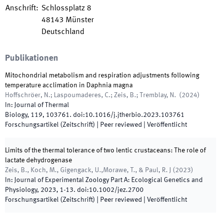
Anschrift
:
Schlossplatz 8
48143
Münster
Deutschland
Publikationen
Mitochondrial metabolism and respiration adjustments following
temperature acclimation in Daphnia magna
Hoffschröer, N.; Laspoumaderes, C.; Zeis, B.; Tremblay, N.
(
2024
)
In:
Journal of Thermal
Biology
,
119
,
103761
.
doi:
10.1016/j.jtherbio.2023.103761
Forschungsartikel (Zeitschrift)
| Peer reviewed
|
Veröffentlicht
Limits of the thermal tolerance of two lentic crustaceans: The role of
lactate dehydrogenase
Zeis, B., Koch, M., Gigengack, U.,Morawe, T., & Paul, R. J
(
2023
)
In:
Journal of Experimental Zoology Part A: Ecological Genetics and
Physiology
,
2023
,
1
-
13
.
doi:
10.1002/jez.2700
Forschungsartikel (Zeitschrift)
| Peer reviewed
|
Veröffentlicht