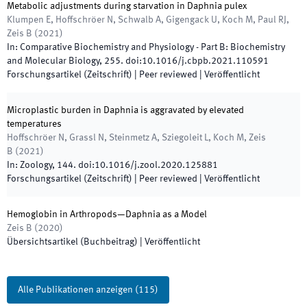
Metabolic adjustments during starvation in Daphnia pulex
Klumpen E, Hoffschröer N, Schwalb A, Gigengack U, Koch M, Paul RJ,
Zeis B
(
2021
)
In:
Comparative Biochemistry and Physiology - Part B: Biochemistry
and Molecular Biology
,
255
.
doi:
10.1016/j.cbpb.2021.110591
Forschungsartikel (Zeitschrift)
| Peer reviewed
|
Veröffentlicht
Microplastic burden in Daphnia is aggravated by elevated
temperatures
Hoffschröer N, Grassl N, Steinmetz A, Sziegoleit L, Koch M, Zeis
B
(
2021
)
In:
Zoology
,
144
.
doi:
10.1016/j.zool.2020.125881
Forschungsartikel (Zeitschrift)
| Peer reviewed
|
Veröffentlicht
Hemoglobin in Arthropods—Daphnia as a Model
Zeis B
(
2020
)
Übersichtsartikel (Buchbeitrag)
|
Veröffentlicht
Alle Publikationen anzeigen
(
115
)