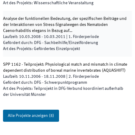
Art des Projekts
:
Wissenschaftliche Veranstaltung
Analyse der funktionellen Bedeutung, der spezifischen Beiträge und
der Interaktionen von Stress-Signalwegen des Nematoden
Caenorhabditis elegans in Bezug auf…
Laufzeit
:
10.03.2008
-
10.03.2011
|
1.
Förderperiode
Gefördert durch
:
DFG - Sachbeihilfe/Einzelförderung
Art des Projekts
:
Gefördertes Einzelprojekt
SPP 1162 - Teilprojekt: Physiological match and mismatch in climate
dependent distribution of boreal marine invertebrates
(
AQUASHIFT
)
Laufzeit
:
10.11.2006
-
18.11.2008
|
2.
Förderperiode
Gefördert durch
:
DFG - Schwerpunktprogramm
Art des Projekts
:
Teilprojekt in DFG-Verbund koordiniert außerhalb
der Universität Münster
Alle Projekte anzeigen
(
8
)