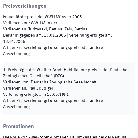
Preisverleihungen
Frauenförderpreis der WWU Münster 2005
Verliehen von
:
WWU Münster
Verliehen an
:
Tudzynski, Bettina; Zeis, Bettina
Bekannt gegeben am
:
13.01.2006
|
Verleihung erfolgte am
:
13.01.2006
Art der Preisverleihung
:
Forschungspreis oder andere
Auszeichnung
1. Preisträger des Walther-Arndt-Habilitationspreises der Deutschen
Zoologischen Gesellschaft (DZG)
Verliehen von
:
Deutsche Zoologische Gesellschaft
Verliehen an
:
Paul, Rüdiger J
Verleihung erfolgte am
:
15.05.1991
Art der Preisverleihung
:
Forschungspreis oder andere
Auszeichnung
Promotionen
Die Rolle von Zwei-Poren-Domänen Kaliumkanälen bei der Reifung