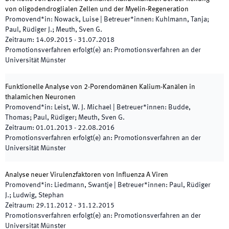
von oligodendroglialen Zellen und der Myelin-Regeneration
Promovend*in
:
Nowack, Luise
|
Betreuer*innen
:
Kuhlmann, Tanja;
Paul, Rüdiger J.; Meuth, Sven G.
Zeitraum
:
14.09.2015
-
31.07.2018
Promotionsverfahren erfolgt(e) an
:
Promotionsverfahren an der
Universität Münster
Funktionelle Analyse von 2-Porendomänen Kalium-Kanälen in
thalamichen Neuronen
Promovend*in
:
Leist, W. J. Michael
|
Betreuer*innen
:
Budde,
Thomas; Paul, Rüdiger; Meuth, Sven G.
Zeitraum
:
01.01.2013
-
22.08.2016
Promotionsverfahren erfolgt(e) an
:
Promotionsverfahren an der
Universität Münster
Analyse neuer Virulenzfaktoren von Influenza A Viren
Promovend*in
:
Liedmann, Swantje
|
Betreuer*innen
:
Paul, Rüdiger
J.; Ludwig, Stephan
Zeitraum
:
29.11.2012
-
31.12.2015
Promotionsverfahren erfolgt(e) an
:
Promotionsverfahren an der
Universität Münster