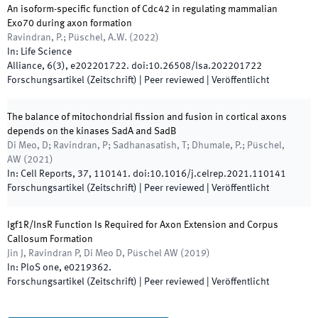
An isoform-specific function of Cdc42 in regulating mammalian
Exo70 during axon formation
Ravindran, P.; Püschel, A.W.
(
2022
)
In:
Life Science
Alliance
,
6
(
3
)
,
e202201722
.
doi:
10.26508/lsa.202201722
Forschungsartikel (Zeitschrift)
| Peer reviewed
|
Veröffentlicht
The balance of mitochondrial fission and fusion in cortical axons
depends on the kinases SadA and SadB
Di Meo, D; Ravindran, P; Sadhanasatish, T; Dhumale, P.; Püschel,
AW
(
2021
)
In:
Cell Reports
,
37
,
110141
.
doi:
10.1016/j.celrep.2021.110141
Forschungsartikel (Zeitschrift)
| Peer reviewed
|
Veröffentlicht
Igf1R/InsR Function Is Required for Axon Extension and Corpus
Callosum Formation
Jin J, Ravindran P, Di Meo D, Püschel AW
(
2019
)
In:
PloS one
,
e0219362
.
Forschungsartikel (Zeitschrift)
| Peer reviewed
|
Veröffentlicht