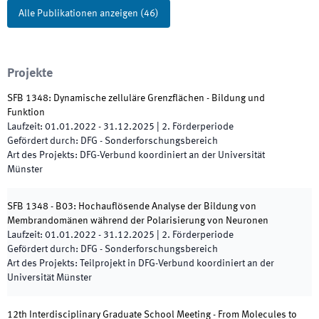
Alle Publikationen anzeigen
(
46
)
Projekte
SFB 1348: Dynamische zelluläre Grenzflächen - Bildung und
Funktion
Laufzeit
:
01.01.2022
-
31.12.2025
|
2.
Förderperiode
Gefördert durch
:
DFG - Sonderforschungsbereich
Art des Projekts
:
DFG-Verbund koordiniert an der Universität
Münster
SFB 1348 - B03: Hochauflösende Analyse der Bildung von
Membrandomänen während der Polarisierung von Neuronen
Laufzeit
:
01.01.2022
-
31.12.2025
|
2.
Förderperiode
Gefördert durch
:
DFG - Sonderforschungsbereich
Art des Projekts
:
Teilprojekt in DFG-Verbund koordiniert an der
Universität Münster
12th Interdisciplinary Graduate School Meeting - From Molecules to