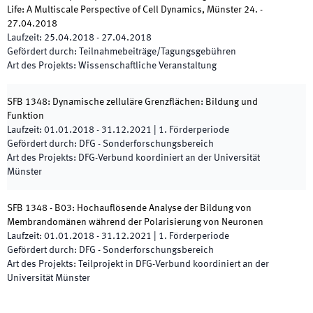
Life: A Multiscale Perspective of Cell Dynamics, Münster 24. -
27.04.2018
Laufzeit
:
25.04.2018
-
27.04.2018
Gefördert durch
:
Teilnahmebeiträge/Tagungsgebühren
Art des Projekts
:
Wissenschaftliche Veranstaltung
SFB 1348: Dynamische zelluläre Grenzflächen: Bildung und
Funktion
Laufzeit
:
01.01.2018
-
31.12.2021
|
1.
Förderperiode
Gefördert durch
:
DFG - Sonderforschungsbereich
Art des Projekts
:
DFG-Verbund koordiniert an der Universität
Münster
SFB 1348 - B03: Hochauflösende Analyse der Bildung von
Membrandomänen während der Polarisierung von Neuronen
Laufzeit
:
01.01.2018
-
31.12.2021
|
1.
Förderperiode
Gefördert durch
:
DFG - Sonderforschungsbereich
Art des Projekts
:
Teilprojekt in DFG-Verbund koordiniert an der
Universität Münster