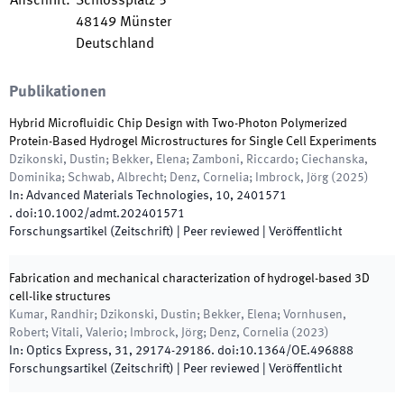
Anschrift
:
Schlossplatz 5
48149
Münster
Deutschland
Publikationen
Hybrid Microfluidic Chip Design with Two-Photon Polymerized
Protein-Based Hydrogel Microstructures for Single Cell Experiments
Dzikonski, Dustin; Bekker, Elena; Zamboni, Riccardo; Ciechanska,
Dominika; Schwab, Albrecht; Denz, Cornelia; Imbrock, Jörg
(
2025
)
In:
Advanced Materials Technologies
,
10
,
2401571
.
doi:
10.1002/admt.202401571
Forschungsartikel (Zeitschrift)
| Peer reviewed
|
Veröffentlicht
Fabrication and mechanical characterization of hydrogel-based 3D
cell-like structures
Kumar, Randhir; Dzikonski, Dustin; Bekker, Elena; Vornhusen,
Robert; Vitali, Valerio; Imbrock, Jörg; Denz, Cornelia
(
2023
)
In:
Optics Express
,
31
,
29174
-
29186
.
doi:
10.1364/OE.496888
Forschungsartikel (Zeitschrift)
| Peer reviewed
|
Veröffentlicht