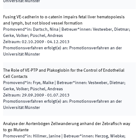
Universität Münster
Fusing VE-cadherin to α-catenin impairs fetal liver hematopoiesis
and lymph, but not blood vessel formation
Promovend*in
:
Dartsch, Nina
|
Betreuer*innen
:
Vestweber, Dietmar;
Gerke, Volker; Püschel, Andreas
Zeitraum
:
02.10.2009
-
04.12.2013
Promotionsverfahren erfolgt(e) an
:
Promotionsverfahren an der
Universität Münster
The Role of VE-PTP and Plakoglobin for the Control of Endothelial
Cell Contacts
Promovend*in
:
Frye, Maike
|
Betreuer*innen
:
Vestweber, Dietmar;
Gerke, Volker; Püschel, Andreas
Zeitraum
:
29.09.2009
-
01.07.2013
Promotionsverfahren erfolgt(e) an
:
Promotionsverfahren an der
Universität Münster
Analyse der Aortenbögen Zellwanderung anhand der Zebrafisch way
to go Mutante
Promovend*in
:
Hillmer, Janine
|
Betreuer*innen
:
Herzog, Wiebke;