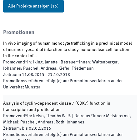
Alle Projekte anzeigen
(
15
)
Promotionen
In vivo imaging of human monocyte trafficking in a preclinical model
of murine myocardial infarction to study mononuclear cell function
in the context of…
Promovend*in
:
Iking, Janette
|
Betreuer*innen
:
Waltenberger,
Johannes; Püschel, Andreas; Kiefer, Friedemann
Zeitraum
:
11.08.2015
-
23.10.2018
Promotionsverfahren erfolgt(e) an
:
Promotionsverfahren an der
Universität Münster
Analysis of cyclin-dependent kinase 7 (CDK7) function in
transcription and proliferation
Promovend*in
:
Kelso, Timothy W. R.
|
Betreuer*innen
:
Meisterernst,
Michael; Püschel, Andreas; Roth, Johannes
Zeitraum
:
bis
02.02.2015
Promotionsverfahren erfolgt(e) an
:
Promotionsverfahren an der