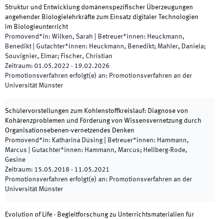
Struktur und Entwicklung domänenspezifischer Überzeugungen
angehender Biologielehrkräfte zum Einsatz digitaler Technologien
im Biologieunterricht
Promovend*in
:
Wilken, Sarah
|
Betreuer*innen
:
Heuckmann,
Benedikt
|
Gutachter*innen
:
Heuckmann, Benedikt; Mahler, Daniela;
Souvignier, Elmar; Fischer, Christian
Zeitraum
:
01.05.2022
-
19.02.2026
Promotionsverfahren erfolgt(e) an
:
Promotionsverfahren an der
Universität Münster
Schülervorstellungen zum Kohlenstoffkreislauf: Diagnose von
Kohärenzproblemen und Förderung von Wissensvernetzung durch
Organisationsebenen-vernetzendes Denken
Promovend*in
:
Katharina Düsing
|
Betreuer*innen
:
Hammann,
Marcus
|
Gutachter*innen
:
Hammann, Marcus; Hellberg-Rode,
Gesine
Zeitraum
:
15.05.2018
-
11.05.2021
Promotionsverfahren erfolgt(e) an
:
Promotionsverfahren an der
Universität Münster
Evolution of Life - Begleitforschung zu Unterrichtsmaterialien für