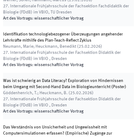
Werner, Sören; Hammann, Marcus
(
25.02.2026
)
27. Internationale Frühjahrsschule der Fachsektion Fachdidaktik der
Biologie (FDdB) im VBIO
,
TU Dresden
Art des Vortrags
:
wissenschaftlicher Vortrag
Identifikation technologiebezogener Überzeugungen angehender
Lehrkräfte mithilfe des Plan-Teach-Reflect Zyklus
Neumann, Marie; Heuckmann, Benedikt
(
25.02.2026
)
27. Internationale Frühjahrsschule der Fachsektion Didaktik der
Biologie (FDdB) im VBIO
,
Dresden
Art des Vortrags
:
wissenschaftlicher Vortrag
Was ist schwierig an Data Literacy? Exploration von Hindernissen
beim Umgang mit Second-Hand Data im Biologieunterricht (Poster)
Göddenhenrich, T.; Heuckmann, B.
(
25.02.2026
)
27. Internationale Frühjahrsschule der Fachsektion Didaktik der
Biologie (FDdB) im VBIO
,
Dresden
Art des Vortrags
:
wissenschaftlicher Vortrag
Das Verständnis von Unsicherheit und Ungewissheit mit
Computersimulationen erfassen? (Empirische) Zugänge zur