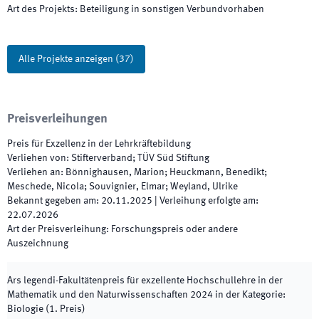
Art des Projekts
:
Beteiligung in sonstigen Verbundvorhaben
Alle Projekte anzeigen
(
37
)
Preisverleihungen
Preis für Exzellenz in der Lehrkräftebildung
Verliehen von
:
Stifterverband; TÜV Süd Stiftung
Verliehen an
:
Bönnighausen, Marion; Heuckmann, Benedikt;
Meschede, Nicola; Souvignier, Elmar; Weyland, Ulrike
Bekannt gegeben am
:
20.11.2025
|
Verleihung erfolgte am
:
22.07.2026
Art der Preisverleihung
:
Forschungspreis oder andere
Auszeichnung
Ars legendi-Fakultätenpreis für exzellente Hochschullehre in der
Mathematik und den Naturwissenschaften
2024
in der Kategorie
:
Biologie
(
1. Preis
)