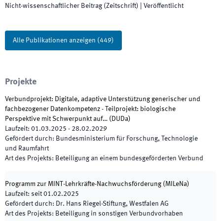
Nicht-wissenschaftlicher Beitrag (Zeitschrift)
|
Veröffentlicht
Alle Publikationen anzeigen
(
449
)
Projekte
Verbundprojekt: Digitale, adaptive Unterstützung generischer und
fachbezogener Datenkompetenz - Teilprojekt: biologische
Perspektive mit Schwerpunkt auf…
(
DUDa
)
Laufzeit
:
01.03.2025
-
28.02.2029
Gefördert durch
:
Bundesministerium für Forschung, Technologie
und Raumfahrt
Art des Projekts
:
Beteiligung an einem bundesgeförderten Verbund
Programm zur MINT-Lehrkräfte-Nachwuchsförderung
(
MILeNa
)
Laufzeit
:
seit
01.02.2025
Gefördert durch
:
Dr. Hans Riegel-Stiftung, Westfalen AG
Art des Projekts
:
Beteiligung in sonstigen Verbundvorhaben