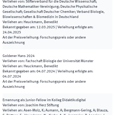
Verliehen von
:
Stifterverband für die Deutsche Wissenschaft;
Deutsche Mathematiker-Vereinigung; Deutsche Physikalische
Gesellschaft; Gesellschaft Deutscher Chemiker; Verband Biologie,
Biowissenschaften & Biomedizin in Deutschland
Verliehen an
:
Heuckmann, Benedikt
Bekannt gegeben am
:
12.03.2025
|
Verleihung erfolgte am
:
24.04.2025
Art der Preisverleihung
:
Forschungspreis oder andere
Auszeichnung
Goldener Hans
2024
Verliehen von
:
Fachschaft Biologie der Universität Münster
Verliehen an
:
Heuckmann, Benedikt
Bekannt gegeben am
:
04.07.2024
|
Verleihung erfolgte am
:
04.07.2024
Art der Preisverleihung
:
Forschungspreis oder andere
Auszeichnung
Ernennung als Junior-Fellow im Kolleg Didaktik:digital
Verliehen von
:
Joachim Herz Stiftung
Verliehen an
:
Asen-Molz, K; Aumann, A; Bergmann-Gering, A; Blauza,