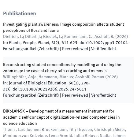
Publikationen
Investigating plant awareness: Image composition affects student
perceptions of flora and fauna
Dietrich, L.; Dittert, J.; Biestek, L.; Konnemann, C.; Asshoff, R.
(
2026
)
In:
Plants, People, Planet
,
8
(
2
)
,
611
-
625
.
doi:
10.1002/ppp3.70104
Forschungsartikel (Zeitschrift)
| Peer reviewed
|
Veröffentlicht
Reconstructing student conceptions by modelling and using the
zoom map: the case of cherry rain-cracking and osmosis
Willinghöfer, Anja; Hammann, Marcus; Asshoff, Roman
(
2026
)
In:
Journal of Biological Education
,
60
(
2
)
,
298
-
316
.
doi:
10.1080/00219266.2025.2475011
Forschungsartikel (Zeitschrift)
| Peer reviewed
|
Veröffentlicht
DiKoLAN-SK – Development of a measurement instrument for
academic self-concept of digitalization-related competencies in
science education
Thoms, Lars-Jochen; Bruckermann, Till; Thyssen, Christoph; Meier,
Monique; von Kotzebue, Lena; Arnold, Julia; Belova, Nadja; Lahme,