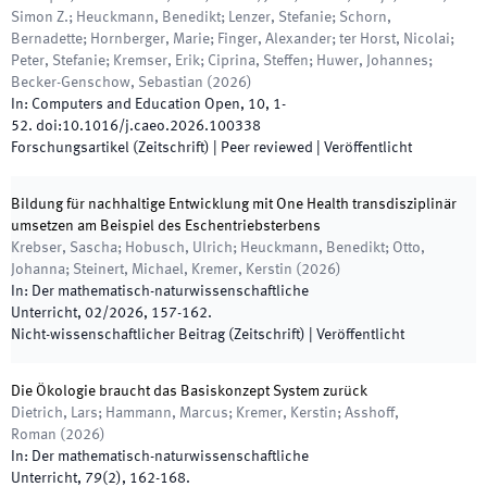
Simon Z.; Heuckmann, Benedikt; Lenzer, Stefanie; Schorn,
Bernadette; Hornberger, Marie; Finger, Alexander; ter Horst, Nicolai;
Peter, Stefanie; Kremser, Erik; Ciprina, Steffen; Huwer, Johannes;
Becker-Genschow, Sebastian
(
2026
)
In:
Computers and Education Open
,
10
,
1
-
52
.
doi:
10.1016/j.caeo.2026.100338
Forschungsartikel (Zeitschrift)
| Peer reviewed
|
Veröffentlicht
Bildung für nachhaltige Entwicklung mit One Health transdisziplinär
umsetzen am Beispiel des Eschentriebsterbens
Krebser, Sascha; Hobusch, Ulrich; Heuckmann, Benedikt; Otto,
Johanna; Steinert, Michael, Kremer, Kerstin
(
2026
)
In:
Der mathematisch-naturwissenschaftliche
Unterricht
,
02/2026
,
157
-
162
.
Nicht-wissenschaftlicher Beitrag (Zeitschrift)
|
Veröffentlicht
Die Ökologie braucht das Basiskonzept System zurück
Dietrich, Lars; Hammann, Marcus; Kremer, Kerstin; Asshoff,
Roman
(
2026
)
In:
Der mathematisch-naturwissenschaftliche
Unterricht
,
79
(
2
)
,
162
-
168
.