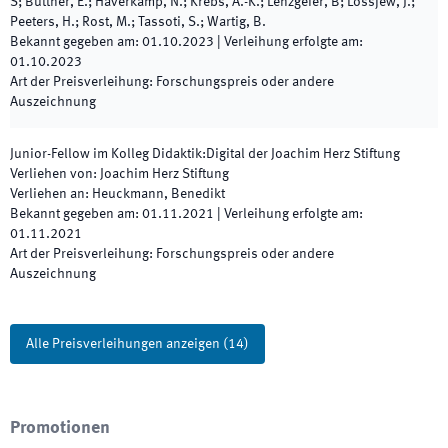
S; Büttner, E.; Haverkamp, N.; Krebs, A.-K.; Lenzgeier, B; Lossjew, J.;
Peeters, H.; Rost, M.; Tassoti, S.; Wartig, B.
Bekannt gegeben am
:
01.10.2023
|
Verleihung erfolgte am
:
01.10.2023
Art der Preisverleihung
:
Forschungspreis oder andere
Auszeichnung
Junior-Fellow im Kolleg Didaktik:Digital der Joachim Herz Stiftung
Verliehen von
:
Joachim Herz Stiftung
Verliehen an
:
Heuckmann, Benedikt
Bekannt gegeben am
:
01.11.2021
|
Verleihung erfolgte am
:
01.11.2021
Art der Preisverleihung
:
Forschungspreis oder andere
Auszeichnung
Alle Preisverleihungen anzeigen
(
14
)
Promotionen