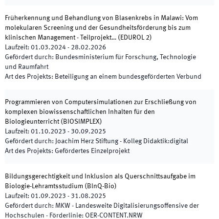
Früherkennung und Behandlung von Blasenkrebs in Malawi: Vom
molekularen Screening und der Gesundheitsförderung bis zum
klinischen Management - Teilprojekt…
(
EDUROL 2
)
Laufzeit
:
01.03.2024
-
28.02.2026
Gefördert durch
:
Bundesministerium für Forschung, Technologie
und Raumfahrt
Art des Projekts
:
Beteiligung an einem bundesgeförderten Verbund
Programmieren von Computersimulationen zur Erschließung von
komplexen biowissenschaftlichen Inhalten für den
Biologieunterricht
(
BIOSIMPLEX
)
Laufzeit
:
01.10.2023
-
30.09.2025
Gefördert durch
:
Joachim Herz Stiftung - Kolleg Didaktik:digital
Art des Projekts
:
Gefördertes Einzelprojekt
Bildungsgerechtigkeit und Inklusion als Querschnittsaufgabe im
Biologie-Lehramtsstudium
(
BlnQ-Bio
)
Laufzeit
:
01.09.2023
-
31.08.2025
Gefördert durch
:
MKW - Landesweite Digitalisierungsoffensive der
Hochschulen - Förderlinie: OER-CONTENT.NRW