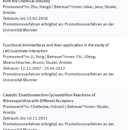
from the Chemical Industry
Promovend*in
:
Zhu, Hangzi
|
Betreuer*innen
:
Leker, Jens; Studer,
Armido
Zeitraum
:
bis
15.02.2016
Promotionsverfahren erfolgt(e) an
:
Promotionsverfahren an der
Universität Münster
Functional biointerfaces and their application in the study of
cell/substrate interaction
Promovend*in
:
Li, Yong
|
Betreuer*innen
:
Chi, Lifeng;
Moerschbacher, Bruno; Studer, Armido
Zeitraum
:
12.12.2007
-
23.04.2012
Promotionsverfahren erfolgt(e) an
:
Promotionsverfahren an der
Universität Münster
Catalytic Enantioselective Cycloaddition Reactions of
Nitrosopyridine with Different Acceptors
Promovend*in
:
Chatterjee, Indranil
|
Betreuer*innen
:
Studer,
Armido
Zeitraum
:
bis
10.11.2011
Promotionsverfahren erfolgt(e) an
:
Promotionsverfahren an der