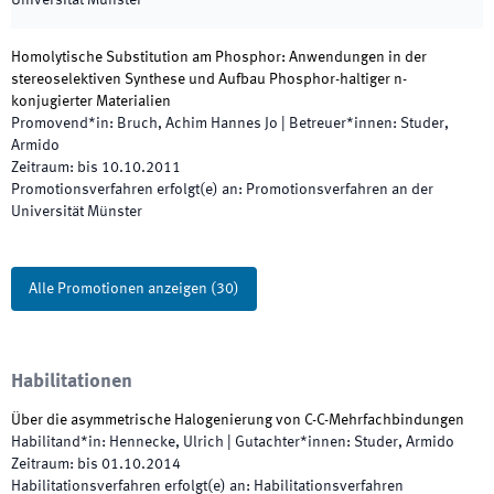
Universität Münster
Homolytische Substitution am Phosphor: Anwendungen in der
stereoselektiven Synthese und Aufbau Phosphor-haltiger n-
konjugierter Materialien
Promovend*in
:
Bruch, Achim Hannes Jo
|
Betreuer*innen
:
Studer,
Armido
Zeitraum
:
bis
10.10.2011
Promotionsverfahren erfolgt(e) an
:
Promotionsverfahren an der
Universität Münster
Alle Promotionen anzeigen
(
30
)
Habilitationen
Über die asymmetrische Halogenierung von C-C-Mehrfachbindungen
Habilitand*in
:
Hennecke, Ulrich
|
Gutachter*innen
:
Studer, Armido
Zeitraum
:
bis
01.10.2014
Habilitationsverfahren erfolgt(e) an
:
Habilitationsverfahren