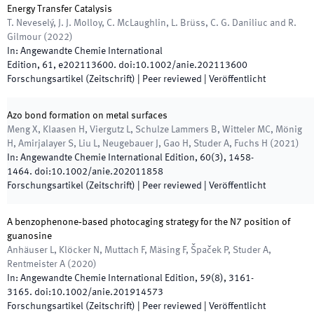
Energy Transfer Catalysis
T. Neveselý, J. J. Molloy, C. McLaughlin, L. Brüss, C. G. Daniliuc and R.
Gilmour
(
2022
)
In:
Angewandte Chemie International
Edition
,
61
,
e202113600
.
doi:
10.1002/anie.202113600
Forschungsartikel (Zeitschrift)
| Peer reviewed
|
Veröffentlicht
Azo bond formation on metal surfaces
Meng X, Klaasen H, Viergutz L, Schulze Lammers B, Witteler MC, Mönig
H, Amirjalayer S, Liu L, Neugebauer J, Gao H, Studer A, Fuchs H
(
2021
)
In:
Angewandte Chemie International Edition
,
60
(
3
)
,
1458
-
1464
.
doi:
10.1002/anie.202011858
Forschungsartikel (Zeitschrift)
| Peer reviewed
|
Veröffentlicht
A benzophenone‐based photocaging strategy for the N7 position of
guanosine
Anhäuser L, Klöcker N, Muttach F, Mäsing F, Špaček P, Studer A,
Rentmeister A
(
2020
)
In:
Angewandte Chemie International Edition
,
59
(
8
)
,
3161
-
3165
.
doi:
10.1002/anie.201914573
Forschungsartikel (Zeitschrift)
| Peer reviewed
|
Veröffentlicht