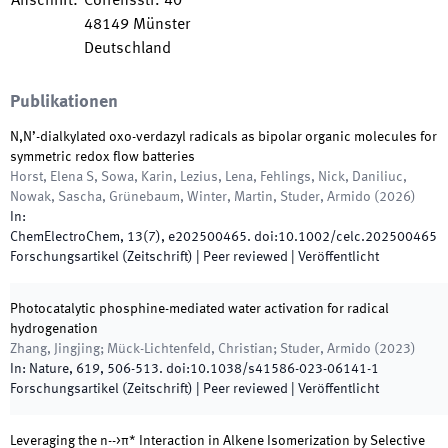
Anschrift
:
Corrensstr. 40
48149
Münster
Deutschland
Publikationen
N,N’-dialkylated oxo-verdazyl radicals as bipolar organic molecules for
symmetric redox flow batteries
Horst, Elena S, Sowa, Karin, Lezius, Lena, Fehlings, Nick, Daniliuc,
Nowak, Sascha, Grünebaum, Winter, Martin, Studer, Armido
(
2026
)
In:
ChemElectroChem
,
13
(
7
)
,
e202500465
.
doi:
10.1002/celc.202500465
Forschungsartikel (Zeitschrift)
| Peer reviewed
|
Veröffentlicht
Photocatalytic phosphine-mediated water activation for radical
hydrogenation
Zhang, Jingjing; Mück-Lichtenfeld, Christian; Studer, Armido
(
2023
)
In:
Nature
,
619
,
506
-
513
.
doi:
10.1038/s41586-023-06141-1
Forschungsartikel (Zeitschrift)
| Peer reviewed
|
Veröffentlicht
Leveraging the n-->π* Interaction in Alkene Isomerization by Selective