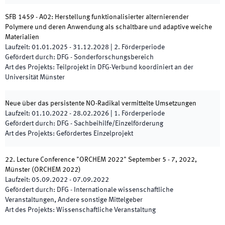
SFB 1459 - A02: Herstellung funktionalisierter alternierender
Polymere und deren Anwendung als schaltbare und adaptive weiche
Materialien
Laufzeit
:
01.01.2025
-
31.12.2028
|
2.
Förderperiode
Gefördert durch
:
DFG - Sonderforschungsbereich
Art des Projekts
:
Teilprojekt in DFG-Verbund koordiniert an der
Universität Münster
Neue über das persistente NO-Radikal vermittelte Umsetzungen
Laufzeit
:
01.10.2022
-
28.02.2026
|
1.
Förderperiode
Gefördert durch
:
DFG - Sachbeihilfe/Einzelförderung
Art des Projekts
:
Gefördertes Einzelprojekt
22. Lecture Conference "ORCHEM 2022" September 5 - 7, 2022,
Münster
(
ORCHEM 2022
)
Laufzeit
:
05.09.2022
-
07.09.2022
Gefördert durch
:
DFG - Internationale wissenschaftliche
Veranstaltungen, Andere sonstige Mittelgeber
Art des Projekts
:
Wissenschaftliche Veranstaltung