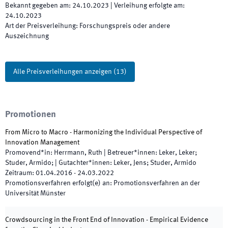
Bekannt gegeben am
:
24.10.2023
|
Verleihung erfolgte am
:
24.10.2023
Art der Preisverleihung
:
Forschungspreis oder andere
Auszeichnung
Alle Preisverleihungen anzeigen
(
13
)
Promotionen
From Micro to Macro - Harmonizing the Individual Perspective of
Innovation Management
Promovend*in
:
Herrmann, Ruth
|
Betreuer*innen
:
Leker, Leker;
Studer, Armido;
|
Gutachter*innen
:
Leker, Jens; Studer, Armido
Zeitraum
:
01.04.2016
-
24.03.2022
Promotionsverfahren erfolgt(e) an
:
Promotionsverfahren an der
Universität Münster
Crowdsourcing in the Front End of Innovation - Empirical Evidence