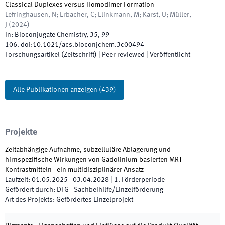
Classical Duplexes versus Homodimer Formation
Lefringhausen, N; Erbacher, C; Elinkmann, M; Karst, U; Müller,
J
(
2024
)
In:
Bioconjugate Chemistry
,
35
,
99
-
106
.
doi:
10.1021/acs.bioconjchem.3c00494
Forschungsartikel (Zeitschrift)
| Peer reviewed
|
Veröffentlicht
Alle Publikationen anzeigen
(
439
)
Projekte
Zeitabhängige Aufnahme, subzelluläre Ablagerung und
hirnspezifische Wirkungen von Gadolinium-basierten MRT-
Kontrastmitteln - ein multidisziplinärer Ansatz
Laufzeit
:
01.05.2025
-
03.04.2028
|
1.
Förderperiode
Gefördert durch
:
DFG - Sachbeihilfe/Einzelförderung
Art des Projekts
:
Gefördertes Einzelprojekt