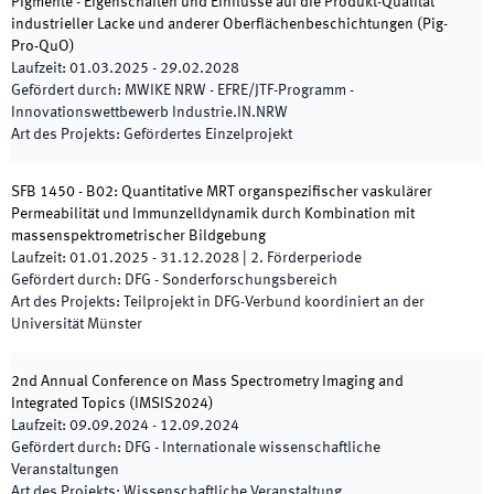
Pigmente - Eigenschaften und Einflüsse auf die Produkt-Qualität
industrieller Lacke und anderer Oberflächenbeschichtungen
(
Pig-
Pro-QuO
)
Laufzeit
:
01.03.2025
-
29.02.2028
Gefördert durch
:
MWIKE NRW - EFRE/JTF-Programm -
Innovationswettbewerb Industrie.IN.NRW
Art des Projekts
:
Gefördertes Einzelprojekt
SFB 1450 - B02: Quantitative MRT organspezifischer vaskulärer
Permeabilität und Immunzelldynamik durch Kombination mit
massenspektrometrischer Bildgebung
Laufzeit
:
01.01.2025
-
31.12.2028
|
2.
Förderperiode
Gefördert durch
:
DFG - Sonderforschungsbereich
Art des Projekts
:
Teilprojekt in DFG-Verbund koordiniert an der
Universität Münster
2nd Annual Conference on Mass Spectrometry Imaging and
Integrated Topics
(
IMSIS2024
)
Laufzeit
:
09.09.2024
-
12.09.2024
Gefördert durch
:
DFG - Internationale wissenschaftliche
Veranstaltungen
Art des Projekts
:
Wissenschaftliche Veranstaltung