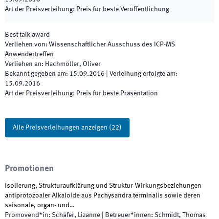
Art der Preisverleihung
:
Preis für beste Veröffentlichung
Best talk award
Verliehen von
:
Wissenschaftlicher Ausschuss des ICP-MS
Anwendertreffen
Verliehen an
:
Hachmöller, Oliver
Bekannt gegeben am
:
15.09.2016
|
Verleihung erfolgte am
:
15.09.2016
Art der Preisverleihung
:
Preis für beste Präsentation
Alle Preisverleihungen anzeigen
(
22
)
Promotionen
Isolierung, Strukturaufklärung und Struktur-Wirkungsbeziehungen
antiprotozoaler Alkaloide aus Pachysandra terminalis sowie deren
saisonale, organ- und…
Promovend*in
:
Schäfer, Lizanne
|
Betreuer*innen
:
Schmidt, Thomas