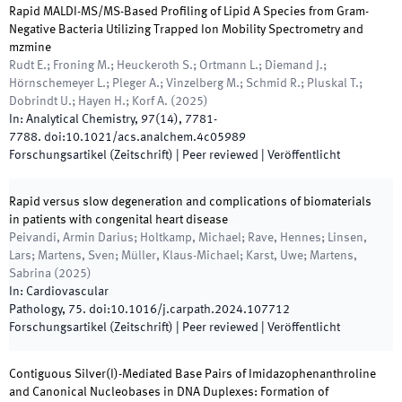
Rapid MALDI-MS/MS-Based Profiling of Lipid A Species from Gram-
Negative Bacteria Utilizing Trapped Ion Mobility Spectrometry and
mzmine
Rudt E.; Froning M.; Heuckeroth S.; Ortmann L.; Diemand J.;
Hörnschemeyer L.; Pleger A.; Vinzelberg M.; Schmid R.; Pluskal T.;
Dobrindt U.; Hayen H.; Korf A.
(
2025
)
In:
Analytical Chemistry
,
97
(
14
)
,
7781
-
7788
.
doi:
10.1021/acs.analchem.4c05989
Forschungsartikel (Zeitschrift)
| Peer reviewed
|
Veröffentlicht
Rapid versus slow degeneration and complications of biomaterials
in patients with congenital heart disease
Peivandi, Armin Darius; Holtkamp, Michael; Rave, Hennes; Linsen,
Lars; Martens, Sven; Müller, Klaus-Michael; Karst, Uwe; Martens,
Sabrina
(
2025
)
In:
Cardiovascular
Pathology
,
75
.
doi:
10.1016/j.carpath.2024.107712
Forschungsartikel (Zeitschrift)
| Peer reviewed
|
Veröffentlicht
Contiguous Silver(I)-Mediated Base Pairs of Imidazophenanthroline
and Canonical Nucleobases in DNA Duplexes: Formation of