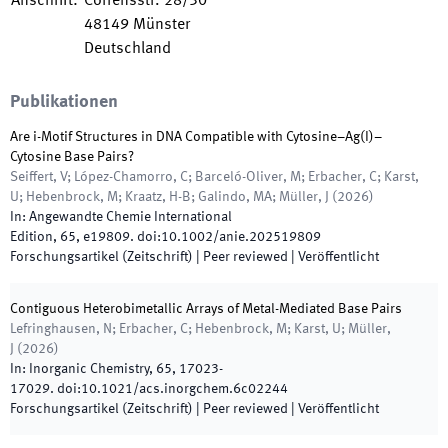
Anschrift
:
Corrensstr. 28/30
48149
Münster
Deutschland
Publikationen
Are i-Motif Structures in DNA Compatible with Cytosine–Ag(I)–
Cytosine Base Pairs?
Seiffert, V; López-Chamorro, C; Barceló-Oliver, M; Erbacher, C; Karst,
U; Hebenbrock, M; Kraatz, H-B; Galindo, MA; Müller, J
(
2026
)
In:
Angewandte Chemie International
Edition
,
65
,
e19809
.
doi:
10.1002/anie.202519809
Forschungsartikel (Zeitschrift)
| Peer reviewed
|
Veröffentlicht
Contiguous Heterobimetallic Arrays of Metal-Mediated Base Pairs
Lefringhausen, N; Erbacher, C; Hebenbrock, M; Karst, U; Müller,
J
(
2026
)
In:
Inorganic Chemistry
,
65
,
17023
-
17029
.
doi:
10.1021/acs.inorgchem.6c02244
Forschungsartikel (Zeitschrift)
| Peer reviewed
|
Veröffentlicht