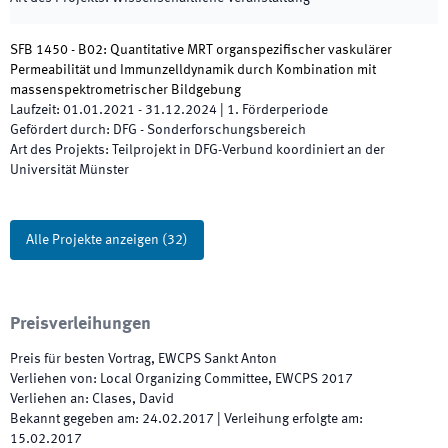
SFB 1450 - B02: Quantitative MRT organspezifischer vaskulärer
Permeabilität und Immunzelldynamik durch Kombination mit
massenspektrometrischer Bildgebung
Laufzeit
:
01.01.2021
-
31.12.2024
|
1.
Förderperiode
Gefördert durch
:
DFG - Sonderforschungsbereich
Art des Projekts
:
Teilprojekt in DFG-Verbund koordiniert an der
Universität Münster
Alle Projekte anzeigen
(
32
)
Preisverleihungen
Preis für besten Vortrag, EWCPS Sankt Anton
Verliehen von
:
Local Organizing Committee, EWCPS 2017
Verliehen an
:
Clases, David
Bekannt gegeben am
:
24.02.2017
|
Verleihung erfolgte am
:
15.02.2017