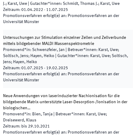
J.; Karst, Uwe
|
Gutachter*innen
:
Schmidt, Thomas J.; Karst, Uwe
Zeitraum
:
01.04.2022
-
11.07.2025
Promotionsverfahren erfolgt(e) an
:
Promotionsverfahren an der
Universität Münster
Untersuchungen zur Stimulation einzelner Zellen und Zellverbunde
mittels bildgebender MALDI Massenspektrometrie
Promovend*in
:
Schwenzfeier, Jan
|
Betreuer*innen
:
Karst, Uwe;
Soltisch, Jens; Hayen, Heiko
|
Gutachter*innen
:
Karst, Uwe; Soltisch,
Jens; Hayen, Heiko
Zeitraum
:
01.07.2025
-
19.02.2025
Promotionsverfahren erfolgt(e) an
:
Promotionsverfahren an der
Universität Münster
Neue Anwendungen von laserinduzierter Nachionisation für die
bildgebende Matrix-unterstützte Laser-Desorption-/Ionisation in der
biologischen…
Promovend*in
:
Bien, Tanja
|
Betreuer*innen
:
Karst, Uwe;
Dreisewerd, Klaus
Zeitraum
:
bis
29.10.2021
Promotionsverfahren erfolgt(e) an
:
Promotionsverfahren an der