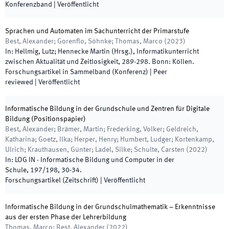
Konferenzband
|
Veröffentlicht
Sprachen und Automaten im Sachunterricht der Primarstufe
Best, Alexander; Gorenflo, Söhnke; Thomas, Marco
(
2023
)
In:
Hellmig, Lutz; Hennecke Martin
(
Hrsg.
),
Informatikunterricht
zwischen Aktualität und Zeitlosigkeit
,
289
-
298
.
Bonn
:
Köllen
.
Forschungsartikel in Sammelband (Konferenz)
| Peer
reviewed
|
Veröffentlicht
Informatische Bildung in der Grundschule und Zentren für Digitale
Bildung (Positionspapier)
Best, Alexander; Brämer, Martin; Frederking, Volker; Geldreich,
Katharina; Goetz, Ilka; Herper, Henry; Humbert, Ludger; Kortenkamp,
Ulrich; Krauthausen, Günter; Ladel, Silke; Schulte, Carsten
(
2022
)
In:
LOG IN - Informatische Bildung und Computer in der
Schule
,
197/198
,
30
-
34
.
Forschungsartikel (Zeitschrift)
|
Veröffentlicht
Informatische Bildung in der Grundschulmathematik – Erkenntnisse
aus der ersten Phase der Lehrerbildung
Thomas, Marco; Best, Alexander
(
2022
)