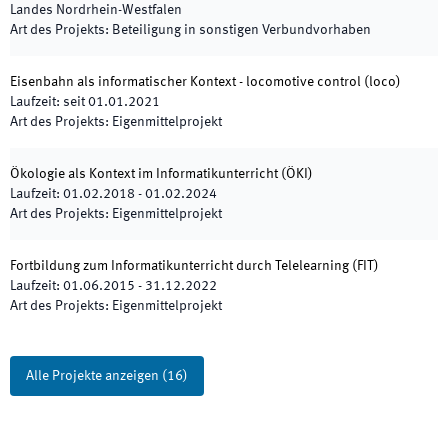
Landes Nordrhein-Westfalen
Art des Projekts
:
Beteiligung in sonstigen Verbundvorhaben
Eisenbahn als informatischer Kontext - locomotive control
(
loco
)
Laufzeit
:
seit
01.01.2021
Art des Projekts
:
Eigenmittelprojekt
Ökologie als Kontext im Informatikunterricht
(
ÖKI
)
Laufzeit
:
01.02.2018
-
01.02.2024
Art des Projekts
:
Eigenmittelprojekt
Fortbildung zum Informatikunterricht durch Telelearning
(
FIT
)
Laufzeit
:
01.06.2015
-
31.12.2022
Art des Projekts
:
Eigenmittelprojekt
Alle Projekte anzeigen
(
16
)