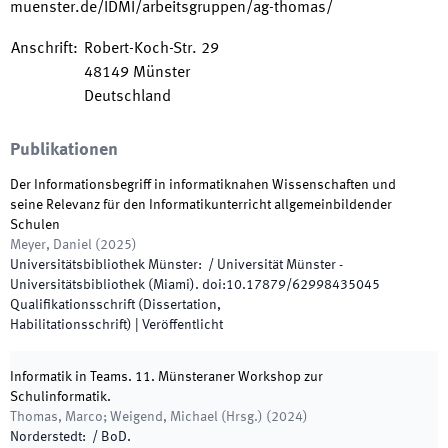
muenster.de/IDMI/arbeitsgruppen/ag-thomas/
Anschrift
:
Robert-Koch-Str. 29
48149
Münster
Deutschland
Publikationen
Der Informationsbegriff in informatiknahen Wissenschaften und
seine Relevanz für den Informatikunterricht allgemeinbildender
Schulen
Meyer, Daniel
(
2025
)
Universitätsbibliothek Münster
:
/
Universität Münster -
Universitätsbibliothek (Miami)
.
doi:
10.17879/62998435045
Qualifikationsschrift (Dissertation,
Habilitationsschrift)
|
Veröffentlicht
Informatik in Teams. 11. Münsteraner Workshop zur
Schulinformatik.
Thomas, Marco; Weigend, Michael
(
Hrsg.
)
(
2024
)
Norderstedt
:
/
BoD
.