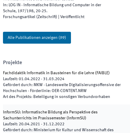
In:
LOG IN - Informatische Bildung und Computer in der
Schule
,
197/198
,
20
-
25
.
Forschungsartikel (Zeitschrift)
|
Veröffentlicht
Alle Publikationen anzeigen
(
99
)
Projekte
Fachdidaktik Informatik in Bausteinen für die Lehre
(
FAIBLE
)
Laufzeit
:
01.04.2022
-
31.03.2024
Gefördert durch
:
MKW - Landesweite Digitalisierungsoffensive der
Hochschulen - Förderlinie: OER-CONTENT.NRW
Art des Projekts
:
Beteiligung in sonstigen Verbundvorhaben
InformSU: lnformatische Bildung als Perspektive des
Sachunterrichts im Praxissemester
(
InformSU
)
Laufzeit
:
20.04.2021
-
31.12.2022
Gefördert durch
:
Ministerium für Kultur und Wissenschaft des