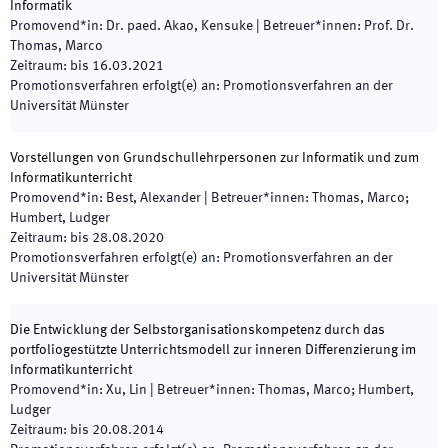
Informatik
Promovend*in
:
Dr. paed. Akao, Kensuke
|
Betreuer*innen
:
Prof. Dr.
Thomas, Marco
Zeitraum
:
bis
16.03.2021
Promotionsverfahren erfolgt(e) an
:
Promotionsverfahren an der
Universität Münster
Vorstellungen von Grundschullehrpersonen zur Informatik und zum
Informatikunterricht
Promovend*in
:
Best, Alexander
|
Betreuer*innen
:
Thomas, Marco;
Humbert, Ludger
Zeitraum
:
bis
28.08.2020
Promotionsverfahren erfolgt(e) an
:
Promotionsverfahren an der
Universität Münster
Die Entwicklung der Selbstorganisationskompetenz durch das
portfoliogestützte Unterrichtsmodell zur inneren Differenzierung im
Informatikunterricht
Promovend*in
:
Xu, Lin
|
Betreuer*innen
:
Thomas, Marco; Humbert,
Ludger
Zeitraum
:
bis
20.08.2014