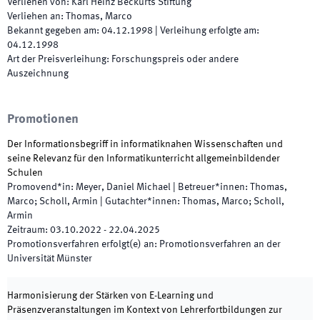
Verliehen von
:
Karl Heinz Beckurts Stiftung
Verliehen an
:
Thomas, Marco
Bekannt gegeben am
:
04.12.1998
|
Verleihung erfolgte am
:
04.12.1998
Art der Preisverleihung
:
Forschungspreis oder andere
Auszeichnung
Promotionen
Der Informationsbegriff in informatiknahen Wissenschaften und
seine Relevanz für den Informatikunterricht allgemeinbildender
Schulen
Promovend*in
:
Meyer, Daniel Michael
|
Betreuer*innen
:
Thomas,
Marco; Scholl, Armin
|
Gutachter*innen
:
Thomas, Marco; Scholl,
Armin
Zeitraum
:
03.10.2022
-
22.04.2025
Promotionsverfahren erfolgt(e) an
:
Promotionsverfahren an der
Universität Münster
Harmonisierung der Stärken von E-Learning und
Präsenzveranstaltungen im Kontext von Lehrerfortbildungen zur