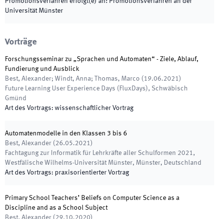
Promotionsverfahren erfolgt(e) an
:
Promotionsverfahren an der
Universität Münster
Vorträge
Forschungsseminar zu „Sprachen und Automaten“ - Ziele, Ablauf,
Fundierung und Ausblick
Best, Alexander; Windt, Anna; Thomas, Marco
(
19.06.2021
)
Future Learning User Experience Days (FluxDays)
,
Schwäbisch
Gmünd
Art des Vortrags
:
wissenschaftlicher Vortrag
Automatenmodelle in den Klassen 3 bis 6
Best, Alexander
(
26.05.2021
)
Fachtagung zur Informatik für Lehrkräfte aller Schulformen 2021
,
Westfälische Wilhelms-Universität Münster, Münster, Deutschland
Art des Vortrags
:
praxisorientierter Vortrag
Primary School Teachers’ Beliefs on Computer Science as a
Discipline and as a School Subject
Best, Alexander
(
29.10.2020
)