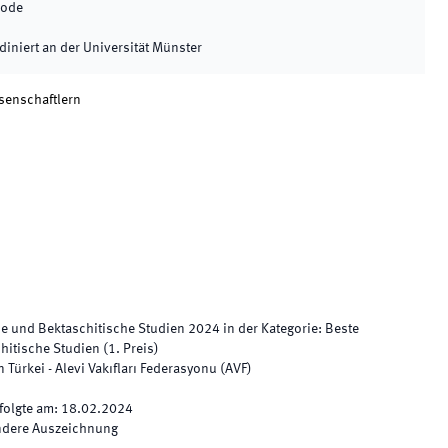
iode
diniert an der Universität Münster
senschaftlern
che und Bektaschitische Studien
2024
in der Kategorie
:
Beste
chitische Studien
(
1. Preis
)
n Türkei - Alevi Vakıfları Federasyonu (AVF)
folgte am
:
18.02.2024
ndere Auszeichnung