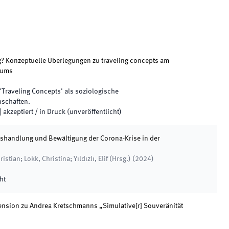
? Konzeptuelle Überlegungen zu traveling concepts am
tums
'Traveling Concepts' als soziologische
nschaften
.
|
akzeptiert / in Druck (unveröffentlicht)
ushandlung und Bewältigung der Corona-Krise in der
stian; Lokk, Christina; Yıldızlı, Elif
(
Hrsg.
)
(
2024
)
ht
zension zu Andrea Kretschmanns „Simulative[r] Souveränität