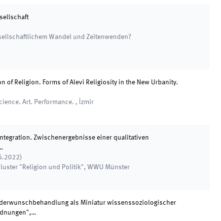
sellschaft
sellschaftlichem Wandel und Zeitenwenden?
ion of Religion. Forms of Alevi Religiosity in the New Urbanity.
cience. Art. Performance.
,
İzmir
ntegration. Zwischenergebnisse einer qualitativen
…
6.2022
)
uster "Religion und Politik"
,
WWU Münster
nderwunschbehandlung als Miniatur wissenssoziologischer
rdnungen",…