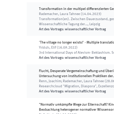
Transformation in der multipel differenzierten Ge
Rademacher, Laura Tahnee
(
14.04.2023
)
Transformation(en). Zwischen Dauerzustand, ge
Wissenschaftliche Tagung der…
,
Leipzig
Art des Vortrags
:
wissenschaftlicher Vortrag
'The village no longer exists!' - Multiple translat
Yıldızlı, Elif
(
16.09.2022
)
3rd International Days of Alevism- Bektashism. S
Art des Vortrags
:
wissenschaftlicher Vortrag
Flucht, Desperate Vergemeinschaftung und Überi
Untersuchung von institutionellen Praktiken der
Renn, Joachim; Rademacher, Laura Tahnee
(
28.0
Researchcloud "Migration, Diaspora", Exzellenzcl
Art des Vortrags
:
wissenschaftlicher Vortrag
"Normativ umkämpfte Wege zur Elternschaft? Ki
Beobachtung heterogener normativer Wissenso