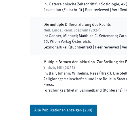
In:
Österreichische Zeitschrift für Soziologie
,
49
(
Rezension (Zeitschrift)
| Peer reviewed
|
Veröffent
Die multiple Differenzierung des Rechts
Nell, Linda; Renn, Joachim
(
2024
)
In:
Ganner, Michael; Matthias C. Kettemann; Carol
63
.
Wien
:
Verlag Österreich
.
Lexikonartikel (Buchbeitrag)
| Peer reviewed
|
Ver
Multiple Formen der Inklusion. Zur Stellung der 
Yıldızlı, Elif
(
2023
)
In:
Bair, Johann; Wilhelms, Rees
(
Hrsg.
),
Die Stel
Religionsgemeinschaften und ihre Rolle in Staat
Press
.
Forschungsartikel in Sammelband (Konferenz)
| 
Alle Publikationen anzeigen
(
208
)