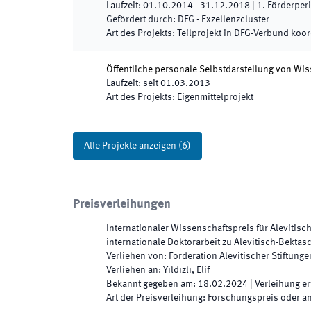
Laufzeit
:
01.10.2014
-
31.12.2018
|
1.
Förderper
Gefördert durch
:
DFG - Exzellenzcluster
Art des Projekts
:
Teilprojekt in DFG-Verbund koor
Öffentliche personale Selbstdarstellung von Wis
Laufzeit
:
seit
01.03.2013
Art des Projekts
:
Eigenmittelprojekt
Alle Projekte anzeigen
(
6
)
Preisverleihungen
Internationaler Wissenschaftspreis für Alevitis
internationale Doktorarbeit zu Alevitisch-Bektas
Verliehen von
:
Förderation Alevitischer Stiftunge
Verliehen an
:
Yıldızlı, Elif
Bekannt gegeben am
:
18.02.2024
|
Verleihung er
Art der Preisverleihung
:
Forschungspreis oder a