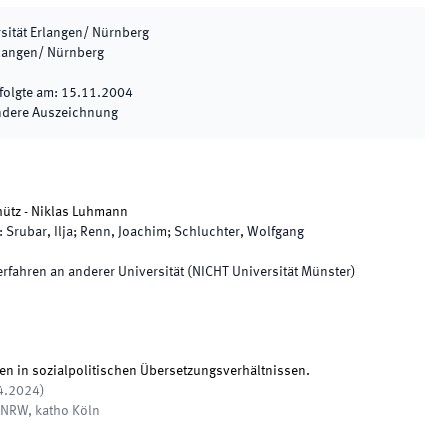
rsität Erlangen/ Nürnberg
rlangen/ Nürnberg
folgte am
:
15.11.2004
ndere Auszeichnung
hütz - Niklas Luhmann
:
Srubar, Ilja; Renn, Joachim; Schluchter, Wolfgang
fahren an anderer Universität (NICHT Universität Münster)
en in sozialpolitischen Übersetzungsverhältnissen.
4.2024
)
g NRW
,
katho Köln