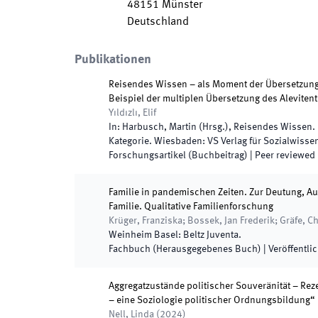
48151
Münster
Deutschland
Publikationen
Reisendes Wissen – als Moment der Übersetzung
Beispiel der multiplen Übersetzung des Aleviten
Yıldızlı, Elif
In:
Harbusch, Martin
(
Hrsg.
),
Reisendes Wissen. 
Kategorie
.
Wiesbaden
:
VS Verlag für Sozialwisse
Forschungsartikel (Buchbeitrag)
| Peer reviewed
Familie in pandemischen Zeiten. Zur Deutung, A
Familie. Qualitative Familienforschung
Krüger, Franziska; Bossek, Jan Frederik; Gräfe, Chri
Weinheim Basel
:
Beltz Juventa
.
Fachbuch (Herausgegebenes Buch)
|
Veröffentlic
Aggregatzustände politischer Souveränität – Re
– eine Soziologie politischer Ordnungsbildung“
Nell, Linda
(
2024
)