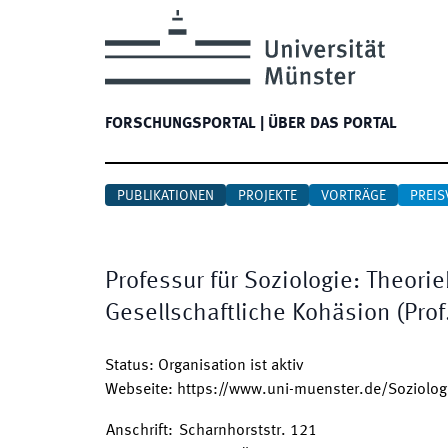
FORSCHUNGSPORTAL
|
ÜBER DAS PORTAL
PUBLIKATIONEN
PROJEKTE
VORTRÄGE
PREIS
Professur für Soziologie: Theor
Gesellschaftliche Kohäsion (Prof
Status
:
Organisation ist aktiv
Webseite
:
https://www.uni-muenster.de/Soziologi
Anschrift
:
Scharnhorststr. 121