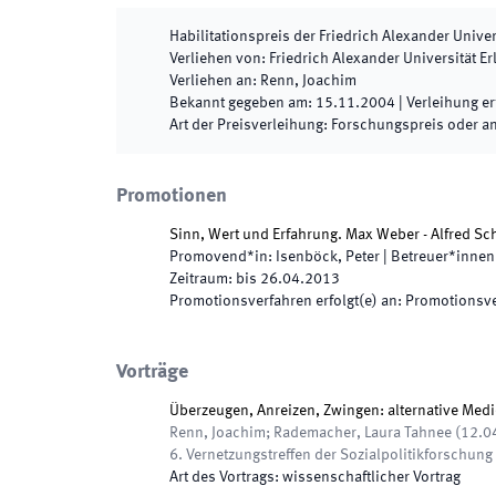
Habilitationspreis der Friedrich Alexander Unive
Verliehen von
:
Friedrich Alexander Universität E
Verliehen an
:
Renn, Joachim
Bekannt gegeben am
:
15.11.2004
|
Verleihung er
Art der Preisverleihung
:
Forschungspreis oder a
Promotionen
Sinn, Wert und Erfahrung. Max Weber - Alfred Sc
Promovend*in
:
Isenböck, Peter
|
Betreuer*innen
Zeitraum
:
bis
26.04.2013
Promotionsverfahren erfolgt(e) an
:
Promotionsver
Vorträge
Überzeugen, Anreizen, Zwingen: alternative Medi
Renn, Joachim; Rademacher, Laura Tahnee
(
12.0
6. Vernetzungstreffen der Sozialpolitikforschun
Art des Vortrags
:
wissenschaftlicher Vortrag