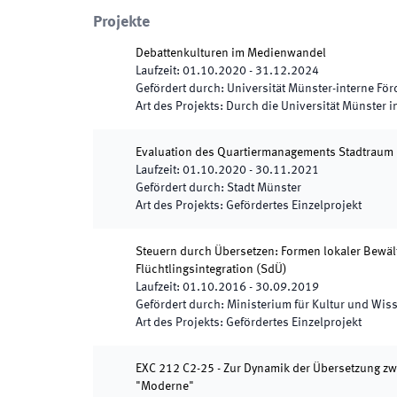
Projekte
Debattenkulturen im Medienwandel
Laufzeit
:
01.10.2020
-
31.12.2024
Gefördert durch
:
Universität Münster-interne Fö
Art des Projekts
:
Durch die Universität Münster i
Evaluation des Quartiermanagements Stadtraum
Laufzeit
:
01.10.2020
-
30.11.2021
Gefördert durch
:
Stadt Münster
Art des Projekts
:
Gefördertes Einzelprojekt
Steuern durch Übersetzen: Formen lokaler Bewält
Flüchtlingsintegration
(
SdÜ
)
Laufzeit
:
01.10.2016
-
30.09.2019
Gefördert durch
:
Ministerium für Kultur und Wis
Art des Projekts
:
Gefördertes Einzelprojekt
EXC 212 C2-25 - Zur Dynamik der Übersetzung zwi
"Moderne"