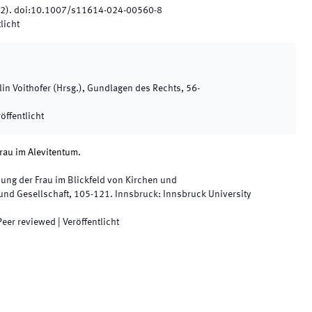
2
)
.
doi:
10.1007/s11614-024-00560-8
licht
in Voithofer
(
Hrsg.
),
Gundlagen des Rechts
,
56
-
öffentlicht
Frau im Alevitentum.
lung der Frau im Blickfeld von Kirchen und
 und Gesellschaft
,
105
-
121
.
Innsbruck
:
Innsbruck University
Peer reviewed
|
Veröffentlicht