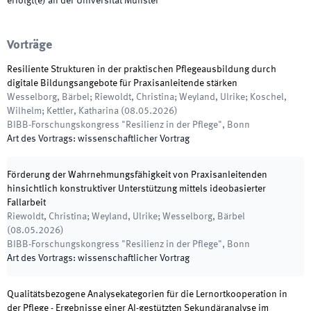
erfolgt(e) an der Universität Münster
Vorträge
Resiliente Strukturen in der praktischen Pflegeausbildung durch
digitale Bildungsangebote für Praxisanleitende stärken
Wesselborg, Bärbel; Riewoldt, Christina; Weyland, Ulrike; Koschel,
Wilhelm; Kettler, Katharina
(
08.05.2026
)
BIBB-Forschungskongress "Resilienz in der Pflege"
,
Bonn
Art des Vortrags
:
wissenschaftlicher Vortrag
Förderung der Wahrnehmungsfähigkeit von Praxisanleitenden
hinsichtlich konstruktiver Unterstützung mittels ideobasierter
Fallarbeit
Riewoldt, Christina; Weyland, Ulrike; Wesselborg, Bärbel
(
08.05.2026
)
BIBB-Forschungskongress "Resilienz in der Pflege"
,
Bonn
Art des Vortrags
:
wissenschaftlicher Vortrag
Qualitätsbezogene Analysekategorien für die Lernortkooperation in
der Pflege - Ergebnisse einer AI-gestützten Sekundäranalyse im