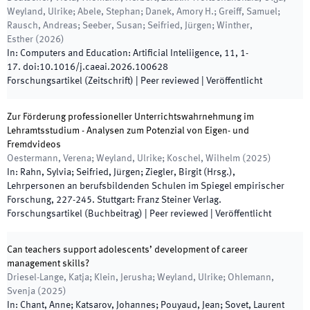
Weyland, Ulrike; Abele, Stephan; Danek, Amory H.; Greiff, Samuel;
Rausch, Andreas; Seeber, Susan; Seifried, Jürgen; Winther,
Esther
(
2026
)
In:
Computers and Education: Artificial Inteliigence
,
11
,
1
-
17
.
doi:
10.1016/j.caeai.2026.100628
Forschungsartikel (Zeitschrift)
| Peer reviewed
|
Veröffentlicht
Zur Förderung professioneller Unterrichtswahrnehmung im
Lehramtsstudium - Analysen zum Potenzial von Eigen- und
Fremdvideos
Oestermann, Verena; Weyland, Ulrike; Koschel, Wilhelm
(
2025
)
In:
Rahn, Sylvia; Seifried, Jürgen; Ziegler, Birgit
(
Hrsg.
),
Lehrpersonen an berufsbildenden Schulen im Spiegel empirischer
Forschung
,
227
-
245
.
Stuttgart
:
Franz Steiner Verlag
.
Forschungsartikel (Buchbeitrag)
| Peer reviewed
|
Veröffentlicht
Can teachers support adolescents’ development of career
management skills?
Driesel-Lange, Katja; Klein, Jerusha; Weyland, Ulrike; Ohlemann,
Svenja
(
2025
)
In:
Chant, Anne; Katsarov, Johannes; Pouyaud, Jean; Sovet, Laurent