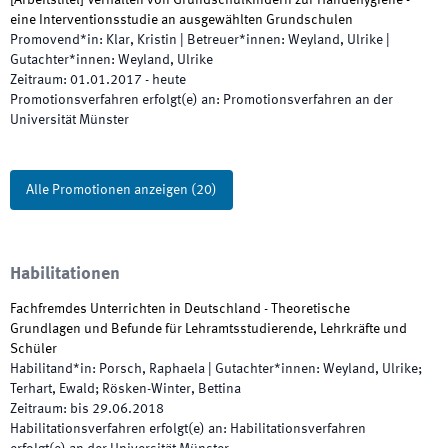
[
Arbeitstitel
]
Verhalten von Grundschulkindern zur Händehygiene -
eine Interventionsstudie an ausgewählten Grundschulen
Promovend*in
:
Klar, Kristin
|
Betreuer*innen
:
Weyland, Ulrike
|
Gutachter*innen
:
Weyland, Ulrike
Zeitraum
:
01.01.2017
-
heute
Promotionsverfahren erfolgt(e) an
:
Promotionsverfahren an der
Universität Münster
Alle Promotionen anzeigen
(
20
)
Habilitationen
Fachfremdes Unterrichten in Deutschland - Theoretische
Grundlagen und Befunde für Lehramtsstudierende, Lehrkräfte und
Schüler
Habilitand*in
:
Porsch, Raphaela
|
Gutachter*innen
:
Weyland, Ulrike;
Terhart, Ewald; Rösken-Winter, Bettina
Zeitraum
:
bis
29.06.2018
Habilitationsverfahren erfolgt(e) an
:
Habilitationsverfahren