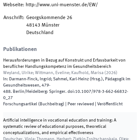
Webseite
:
http://www.uni-muenster.de/EW/
Anschrift
:
Georgskommende 26
48143
Münster
Deutschland
Publikationen
Herausforderungen in Bezug auf Konstrukt und Erfassbarkeit von
beruflicher Handlungskompetenz im Gesundheitsbereich
Weyland, Ulrike; Wittmann, Eveline; Kaufhold, Marisa
(
2026
)
In:
Darmann-Finck, Ingrid; Sahmel, Karl-Heinz
(
Hrsg.
),
Pädagogik im
Gesundheitswesen
,
479
-
488
.
Berlin/Heidelberg
:
Springer
.
doi:
10.1007/978-3-662-66832-
0_27
Forschungsartikel (Buchbeitrag)
| Peer reviewed
|
Veröffentlicht
Artificial intelligence in vocational education and training: A
systematic review of educational purposes, theoretical
conceptualizations, and empirical effectiveness
Deutscher, Viola; Thomann, Herbert; Zlatkin-Troitschanskaia, Olga;