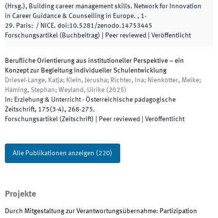
(
Hrsg.
),
Building career management skills. Network for Innovation
in Career Guidance & Counselling in Europe.
,
1
-
29
.
Paris
:
/
NICE
.
doi:
10.5281/zenodo.14753445
Forschungsartikel (Buchbeitrag)
| Peer reviewed
|
Veröffentlicht
Berufliche Orientierung aus institutioneller Perspektive – ein
Konzept zur Begleitung individueller Schulentwicklung
Driesel-Lange, Katja; Klein, Jerusha; Richter, Ina; Nienkötter, Meike;
Häming, Stephan; Weyland, Ulrike
(
2025
)
In:
Erziehung & Unterricht - Österreichische pädagogische
Zeitschrift
,
175
(
3-4
)
,
268
-
275
.
Forschungsartikel (Zeitschrift)
| Peer reviewed
|
Veröffentlicht
Alle Publikationen anzeigen
(
220
)
Projekte
Durch Mitgestaltung zur Verantwortungsübernahme: Partizipation