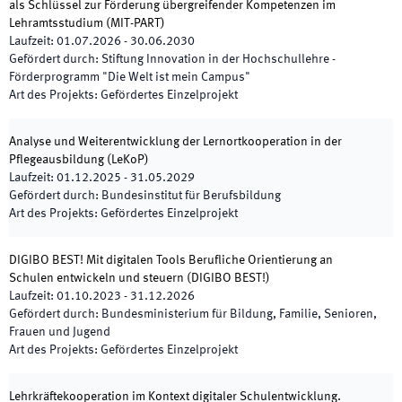
als Schlüssel zur Förderung übergreifender Kompetenzen im
Lehramtsstudium
(
MIT-PART
)
Laufzeit
:
01.07.2026
-
30.06.2030
Gefördert durch
:
Stiftung Innovation in der Hochschullehre -
Förderprogramm "Die Welt ist mein Campus"
Art des Projekts
:
Gefördertes Einzelprojekt
Analyse und Weiterentwicklung der Lernortkooperation in der
Pflegeausbildung
(
LeKoP
)
Laufzeit
:
01.12.2025
-
31.05.2029
Gefördert durch
:
Bundesinstitut für Berufsbildung
Art des Projekts
:
Gefördertes Einzelprojekt
DIGIBO BEST! Mit digitalen Tools Berufliche Orientierung an
Schulen entwickeln und steuern
(
DIGIBO BEST!
)
Laufzeit
:
01.10.2023
-
31.12.2026
Gefördert durch
:
Bundesministerium für Bildung, Familie, Senioren,
Frauen und Jugend
Art des Projekts
:
Gefördertes Einzelprojekt
Lehrkräftekooperation im Kontext digitaler Schulentwicklung.