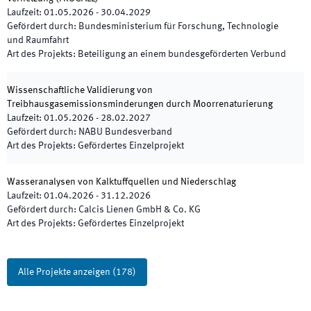
Laufzeit
:
01.05.2026
-
30.04.2029
Gefördert durch
:
Bundesministerium für Forschung, Technologie
und Raumfahrt
Art des Projekts
:
Beteiligung an einem bundesgeförderten Verbund
Wissenschaftliche Validierung von
Treibhausgasemissionsminderungen durch Moorrenaturierung
Laufzeit
:
01.05.2026
-
28.02.2027
Gefördert durch
:
NABU Bundesverband
Art des Projekts
:
Gefördertes Einzelprojekt
Wasseranalysen von Kalktuffquellen und Niederschlag
Laufzeit
:
01.04.2026
-
31.12.2026
Gefördert durch
:
Calcis Lienen GmbH & Co. KG
Art des Projekts
:
Gefördertes Einzelprojekt
Alle Projekte anzeigen
(
178
)