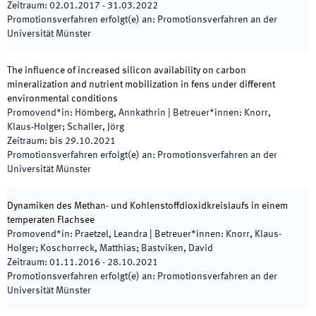
Zeitraum
:
02.01.2017
-
31.03.2022
Promotionsverfahren erfolgt(e) an
:
Promotionsverfahren an der
Universität Münster
The influence of increased silicon availability on carbon
mineralization and nutrient mobilization in fens under different
environmental conditions
Promovend*in
:
Hömberg, Annkathrin
|
Betreuer*innen
:
Knorr,
Klaus-Holger; Schaller, Jörg
Zeitraum
:
bis
29.10.2021
Promotionsverfahren erfolgt(e) an
:
Promotionsverfahren an der
Universität Münster
Dynamiken des Methan- und Kohlenstoffdioxidkreislaufs in einem
temperaten Flachsee
Promovend*in
:
Praetzel, Leandra
|
Betreuer*innen
:
Knorr, Klaus-
Holger; Koschorreck, Matthias; Bastviken, David
Zeitraum
:
01.11.2016
-
28.10.2021
Promotionsverfahren erfolgt(e) an
:
Promotionsverfahren an der
Universität Münster