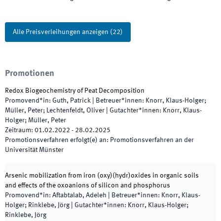
Alle Preisverleihungen anzeigen
(
22
)
Promotionen
Redox Biogeochemistry of Peat Decomposition
Promovend*in
:
Guth, Patrick
|
Betreuer*innen
:
Knorr, Klaus-Holger;
Müller, Peter; Lechtenfeldt, Oliver
|
Gutachter*innen
:
Knorr, Klaus-
Holger; Müller, Peter
Zeitraum
:
01.02.2022
-
28.02.2025
Promotionsverfahren erfolgt(e) an
:
Promotionsverfahren an der
Universität Münster
Arsenic mobilization from iron (oxy)(hydr)oxides in organic soils
and effects of the oxoanions of silicon and phosphorus
Promovend*in
:
Aftabtalab, Adeleh
|
Betreuer*innen
:
Knorr, Klaus-
Holger; Rinklebe, Jörg
|
Gutachter*innen
:
Knorr, Klaus-Holger;
Rinklebe, Jörg