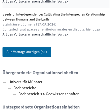
Art des Vortrags
:
wissenschaftlicher Vortrag
Seeds of Interdependence: Cultivating the Interspecies Relationship
between Humans and the Earth
Steinhäuser, Cornelia
(
17.09.2024
)
Contested rural spaces / Territorios rurales en disputa
,
Mendoza
Art des Vortrags
:
wissenschaftlicher Vortrag
Alle Vorträge anzeigen
(
31
)
Übergeordnete Organisationseinheiten
Universität Münster
Fachbereiche
Fachbereich 14 Geowissenschaften
Untergeordnete Organisationseinheiten