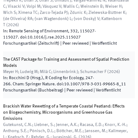
Trepekli K; Ullah S; Ullah S; Umlauft J; Vargas-Ramírez N; Vatandaslar
C; Visacki V; Volpi M; Vásquez V; Wallis C; Weinstein B; Weiser H;
Wich S; Ximena TC; Zarco-Tejada PJ; Zdunic K; Zielewska-Büttner K;
{de Oliveira} RA; {van Wagtendonk} L; {von Dosky} V; Kattenborn
T
(
2026
)
In:
Remote Sensing of Environment
,
332
,
115027
-
115027
.
doi:
10.1016/j.rse.2025.115027
Forschungsartikel (Zeitschrift)
| Peer reviewed
|
Veröffentlicht
The CAST Package for Training and Assessment of Spatial Prediction
Models
Meyer H; Ludwig M; Milà C; Linnenbrink J; Schumacher F
(
2026
)
In:
Rocchini D
(
Hrsg.
),
R Coding for Ecology
,
247
-
266
.
Cham
:
Springer Nature
.
doi:
10.1007/978-3-031-99665-8_11
Forschungsartikel (Buchbeitrag)
| Peer reviewed
|
Veröffentlicht
Brackish Water Rewetting of a Temperate Coastal Peatland: Effects
on Biogeochemistry, Microorganisms and Greenhouse Gas
Emissions
Gutekunst, C.N.; Liebner, S.; Jenner, A.K.; Racasa, E.D.; Knorr, K.-H.;
Anthony, S.E.; Pönisch, D.L.; Böttcher, M.E.; Janssen, M.; Kallmeyer,
J.; Koebsch, F.; Rehder, G.; Jurasinski, G.
(
2026
)