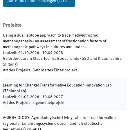
Alle Publikationen anzeigen
(
1.391
)
Projekte
Using a dual isotope approach to trace methylotrophic
methanogenesis - an assessment of fractionation factors of
methanogenic pathways in cultures and under…
Laufzeit
:
01.10.2026
-
30.09.2028
Gefördert durch
:
Klaus Tschira Boost Funds (GSO und Klaus Tschira
Stiftung)
Art des Projekts
:
Gefördertes Einzelprojekt
Learning for Change! Transformative Education Innovation Lab
(
TEdInnoLab
)
Laufzeit
:
01.07.2026
-
30.06.2027
Art des Projekts
:
Eigenmittelprojekt
AGROECOLOGY: Agroökologische Living Labs zur Transformation
regionaler Ernährungssysteme durch ländlich-städtische
Vernetzung
(
FRUGALL
)