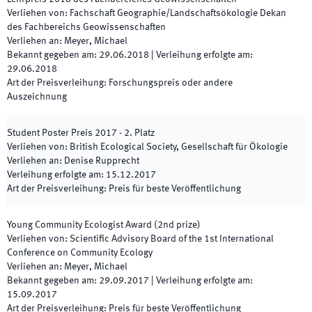
Verliehen von
:
Fachschaft Geographie/Landschaftsökologie Dekan
des Fachbereichs Geowissenschaften
Verliehen an
:
Meyer, Michael
Bekannt gegeben am
:
29.06.2018
|
Verleihung erfolgte am
:
29.06.2018
Art der Preisverleihung
:
Forschungspreis oder andere
Auszeichnung
Student Poster Preis 2017 - 2. Platz
Verliehen von
:
British Ecological Society, Gesellschaft für Ökologie
Verliehen an
:
Denise Rupprecht
Verleihung erfolgte am
:
15.12.2017
Art der Preisverleihung
:
Preis für beste Veröffentlichung
Young Community Ecologist Award (2nd prize)
Verliehen von
:
Scientific Advisory Board of the 1st International
Conference on Community Ecology
Verliehen an
:
Meyer, Michael
Bekannt gegeben am
:
29.09.2017
|
Verleihung erfolgte am
:
15.09.2017
Art der Preisverleihung
:
Preis für beste Veröffentlichung