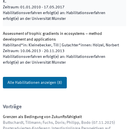
K.
Zeitraum
:
01.01.2010
-
17.05.2017
Habilitationsverfahren erfolgt(e) an
:
Habilitationsverfahren
erfolgt(e) an der Universität Münster
Assessment of trophic gradients in ecosystems – method
development and applications
Habilitand*in
:
Kleinebecker, Till
|
Gutachter*innen
:
Hölzel, Norbert
Zeitraum
:
10.06.2013
-
20.11.2013
Habilitationsverfahren erfolgt(e) an
:
Habilitationsverfahren
erfolgt(e) an der Universität Münster
Alle Habilitationen anzeigen
(
8
)
Vorträge
Grenzen als Bedingung von Zukunftsfähigkeit
Buttschardt, Tillmann; Fuchs, Doris; Philipp, Bodo
(
07.11.2025
)
Postgraduierten-Konferenz: Interdisziplinäre Perspektiven auf