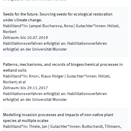
Seeds for the future. Sourcing seeds for ecological restoration
under climate change.
Habilitand*in
:
Lampei Bucharova, Anna
|
Gutachter*innen
:
Hölzel,
Norbert
Zeitraum
:
bis
10.07.2019
Habilitationsverfahren erfolgt(e) an
:
Habilitationsverfahren
erfolgt(e) an der Universität Münster
Patterns, mechanisms, and records of biogeochemical processes in
wetland soils
Habilitand*in
:
Knorr, Klaus-Holger
|
Gutachter*innen
:
Hölzel,
Norbert; et al
Zeitraum
:
bis
29.11.2017
Habilitationsverfahren erfolgt(e) an
:
Habilitationsverfahren
erfolgt(e) an der Universität Münster
Modelling invasion processes and impacts of non-native plant
species at multiple scales
Habilitand*in
:
Thiele, Jan
|
Gutachter*innen
:
Buttschardt, Tillmann,