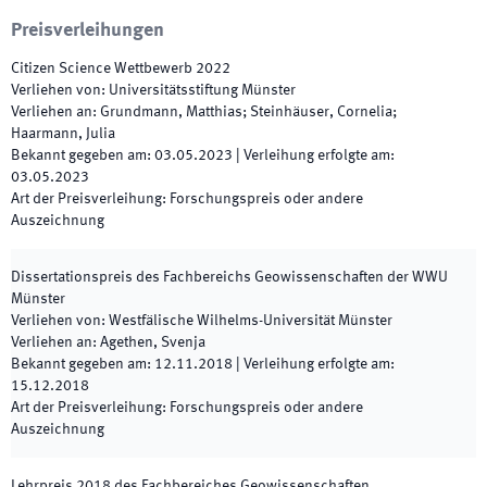
Preisverleihungen
Citizen Science Wettbewerb
2022
Verliehen von
:
Universitätsstiftung Münster
Verliehen an
:
Grundmann, Matthias; Steinhäuser, Cornelia;
Haarmann, Julia
Bekannt gegeben am
:
03.05.2023
|
Verleihung erfolgte am
:
03.05.2023
Art der Preisverleihung
:
Forschungspreis oder andere
Auszeichnung
Dissertationspreis des Fachbereichs Geowissenschaften der WWU
Münster
Verliehen von
:
Westfälische Wilhelms-Universität Münster
Verliehen an
:
Agethen, Svenja
Bekannt gegeben am
:
12.11.2018
|
Verleihung erfolgte am
:
15.12.2018
Art der Preisverleihung
:
Forschungspreis oder andere
Auszeichnung
Lehrpreis 2018 des Fachbereiches Geowissenschaften