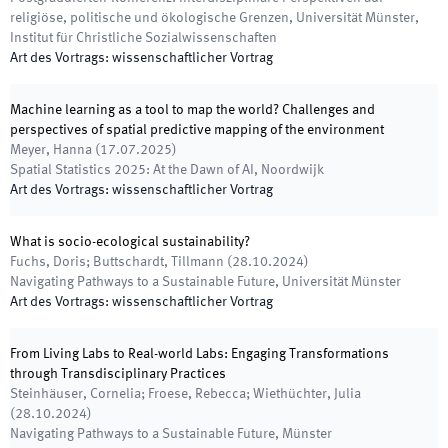
religiöse, politische und ökologische Grenzen
,
Universität Münster,
Institut für Christliche Sozialwissenschaften
Art des Vortrags
:
wissenschaftlicher Vortrag
Machine learning as a tool to map the world? Challenges and
perspectives of spatial predictive mapping of the environment
Meyer, Hanna
(
17.07.2025
)
Spatial Statistics 2025: At the Dawn of AI
,
Noordwijk
Art des Vortrags
:
wissenschaftlicher Vortrag
What is socio-ecological sustainability?
Fuchs, Doris; Buttschardt, Tillmann
(
28.10.2024
)
Navigating Pathways to a Sustainable Future
,
Universität Münster
Art des Vortrags
:
wissenschaftlicher Vortrag
From Living Labs to Real-world Labs: Engaging Transformations
through Transdisciplinary Practices
Steinhäuser, Cornelia; Froese, Rebecca; Wiethüchter, Julia
(
28.10.2024
)
Navigating Pathways to a Sustainable Future
,
Münster