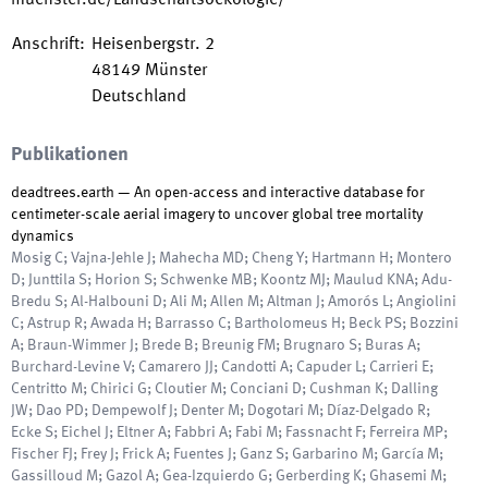
muenster.de/Landschaftsoekologie/
Anschrift
:
Heisenbergstr. 2
48149
Münster
Deutschland
Publikationen
deadtrees.earth — An open-access and interactive database for
centimeter-scale aerial imagery to uncover global tree mortality
dynamics
Mosig C; Vajna-Jehle J; Mahecha MD; Cheng Y; Hartmann H; Montero
D; Junttila S; Horion S; Schwenke MB; Koontz MJ; Maulud KNA; Adu-
Bredu S; Al-Halbouni D; Ali M; Allen M; Altman J; Amorós L; Angiolini
C; Astrup R; Awada H; Barrasso C; Bartholomeus H; Beck PS; Bozzini
A; Braun-Wimmer J; Brede B; Breunig FM; Brugnaro S; Buras A;
Burchard-Levine V; Camarero JJ; Candotti A; Capuder L; Carrieri E;
Centritto M; Chirici G; Cloutier M; Conciani D; Cushman K; Dalling
JW; Dao PD; Dempewolf J; Denter M; Dogotari M; Díaz-Delgado R;
Ecke S; Eichel J; Eltner A; Fabbri A; Fabi M; Fassnacht F; Ferreira MP;
Fischer FJ; Frey J; Frick A; Fuentes J; Ganz S; Garbarino M; García M;
Gassilloud M; Gazol A; Gea-Izquierdo G; Gerberding K; Ghasemi M;