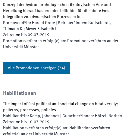
Konzept der hydromorphologischen-ökologischen Aue und
Herleitung hierauf basierender Leitbilder für die obere Ems –
Integration von dynamischen Prozessen in…
Promovend*in
:
Harald Grote
|
Betreuer*innen
:
Buttschardt,
Tillmann K.; Meyer Elisabeth I.
Zeitraum
:
bis
09.07.2019
Promotionsverfahren erfolgt(e) an
:
Promotionsverfahren an der
Universität Münster
Alle Promotionen anzeigen
(
74
)
Habilitationen
The impact of fast political and societal change on biodiversity:
patterns, processes, policies
Habilitand*in
:
Kamp, Johannes
|
Gutachter*innen
:
Hölzel, Norbert
Zeitraum
:
bis
10.07.2019
Habilitationsverfahren erfolgt(e) an
:
Habilitationsverfahren
erfolgt(e) an der Universität Münster