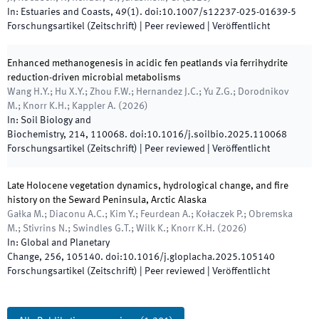
In:
Estuaries and Coasts
,
49
(
1
)
.
doi:
10.1007/s12237-025-01639-5
Forschungsartikel (Zeitschrift)
| Peer reviewed
|
Veröffentlicht
Enhanced methanogenesis in acidic fen peatlands via ferrihydrite
reduction-driven microbial metabolisms
Wang H.Y.; Hu X.Y.; Zhou F.W.; Hernandez J.C.; Yu Z.G.; Dorodnikov
M.; Knorr K.H.; Kappler A.
(
2026
)
In:
Soil Biology and
Biochemistry
,
214
,
110068
.
doi:
10.1016/j.soilbio.2025.110068
Forschungsartikel (Zeitschrift)
| Peer reviewed
|
Veröffentlicht
Late Holocene vegetation dynamics, hydrological change, and fire
history on the Seward Peninsula, Arctic Alaska
Gałka M.; Diaconu A.C.; Kim Y.; Feurdean A.; Kołaczek P.; Obremska
M.; Stivrins N.; Swindles G.T.; Wilk K.; Knorr K.H.
(
2026
)
In:
Global and Planetary
Change
,
256
,
105140
.
doi:
10.1016/j.gloplacha.2025.105140
Forschungsartikel (Zeitschrift)
| Peer reviewed
|
Veröffentlicht