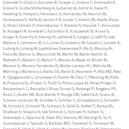
Giannetti F; Gillan J; Gonzalez R; Gosper C; Greene T; Greinwald K;
Grieve S; Große-Stoltenberg A; Gutierrez JA; Göritz A; Hajek P;
Hedding D; Hempel J; Heremans S; Hernández M; Heurich M;
Honkavaara E; Höfle B; Jackisch R; Jucker T; Kalwij JM; Kepfer-Rojas
S; Khatri-Chhetri P; Kleinebecker T; Klemmt H; Klouček T; Koivumäki
N; Kolagani N; Komárek J; Korznikov K; Kraszewski B; Kruse S;
Krüger R; Kuechly H; Kwong IH; Laliberté E; Langan L; Latifi H; Leal-
Medina C; Lehmann JR; Li L; Lines E; Lisiewicz M; Lopatin J; Lucieer A;
Ludwig A; Ludwig M; Lyytikäinen-Saarenmaa P; Ma Q; Mansuy N;
Peña JM; Marino G; Maroschek M; Martín M; Martín-Benito D;
Matham P; Mazzoni S; Meloni F; Menzel A; Meyer H; Miraki M;
Moreno G; Moreno-Fernández D; Muller-Landau HC; Mälicke M;
Möhring J; Müllerova J; Naidu SS; Nardi D; Neumeier P; Nita MD; Näsi
R; Oppgenoorth L; Orunbaev S; Palmer M; Paul T; Pfenning M; Potts
A; Prasanna GL; Prober S; Puliti S; Pérez-Luque AJ; Pérez-Priego O;
Reudenbach C; Revuelto J; Rivas-Torres G; Roberge P; Roggero PP;
Rossi C; Ruehr NK; Ruiz-Benito P; Runge CM; Satta GGA; Scanu B;
Scherer-Lorenzen M; Schiefer F; Schiller C; Schladebach J; Schmehl
M; Schmid J; Schmidt TA; Schwarz S; Seidl R; Seifert T; Barba AS;
Shafeian E; Shapiro A; {de Simone} L; Sohrabi H; Soltani S;
Sotomayor L; Sparrow B; Steer BS; Stenson M; Stöckigt B; Su Y;
Suomalainen J; Tamudo E; Barbieri MJT; Tomelleri E; Torresani M;