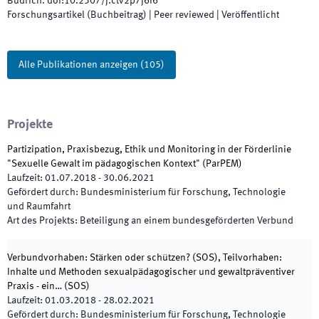
Budrich
.
doi:
10.2307/j.ctv2p7j6f6
Forschungsartikel (Buchbeitrag)
| Peer reviewed
|
Veröffentlicht
Alle Publikationen anzeigen
(
105
)
Projekte
Partizipation, Praxisbezug, Ethik und Monitoring in der Förderlinie
"Sexuelle Gewalt im pädagogischen Kontext"
(
ParPEM
)
Laufzeit
:
01.07.2018
-
30.06.2021
Gefördert durch
:
Bundesministerium für Forschung, Technologie
und Raumfahrt
Art des Projekts
:
Beteiligung an einem bundesgeförderten Verbund
Verbundvorhaben: Stärken oder schützen? (SOS), Teilvorhaben:
Inhalte und Methoden sexualpädagogischer und gewaltpräventiver
Praxis - ein…
(
SOS
)
Laufzeit
:
01.03.2018
-
28.02.2021
Gefördert durch
:
Bundesministerium für Forschung, Technologie