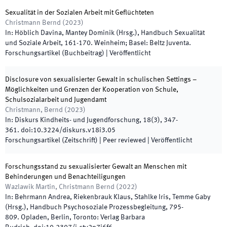
Sexualität in der Sozialen Arbeit mit Geflüchteten
Christmann Bernd
(
2023
)
In:
Höblich Davina, Mantey Dominik
(
Hrsg.
),
Handbuch Sexualität
und Soziale Arbeit
,
161
-
170
.
Weinheim; Basel
:
Beltz Juventa
.
Forschungsartikel (Buchbeitrag)
|
Veröffentlicht
Disclosure von sexualisierter Gewalt in schulischen Settings –
Möglichkeiten und Grenzen der Kooperation von Schule,
Schulsozialarbeit und Jugendamt
Christmann, Bernd
(
2023
)
In:
Diskurs Kindheits- und Jugendforschung
,
18
(
3
)
,
347
-
361
.
doi:
10.3224/diskurs.v18i3.05
Forschungsartikel (Zeitschrift)
| Peer reviewed
|
Veröffentlicht
Forschungsstand zu sexualisierter Gewalt an Menschen mit
Behinderungen und Benachteiligungen
Wazlawik Martin, Christmann Bernd
(
2022
)
In:
Behrmann Andrea, Riekenbrauk Klaus, Stahlke Iris, Temme Gaby
(
Hrsg.
),
Handbuch Psychosoziale Prozessbegleitung
,
795
-
809
.
Opladen, Berlin, Toronto
:
Verlag Barbara