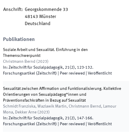
Anschrift
:
Georgskommende 33
48143
Münster
Deutschland
Publikationen
Soziale Arbeit und Sexualität. Einführung in den
Themenschwerpunkt
Christmann Bernd
(
2023
)
In:
Zeitschrift für Sozialpädagogik
,
21
(
2
)
,
123
-
132
.
Forschungsartikel (Zeitschrift)
| Peer reviewed
|
Veröffentlicht
Sexualität zwischen Affirmation und Funktionalisierung. Kollektive
Orientierungen von Sexualpädagog*innen und
Präventionsfachkräften in Bezug auf Sexualität
Schmidt Franziska, Wazlawik Martin, Christmann Bernd, Lamour
Mona, Dekker Arne
(
2023
)
In:
Zeitschrift für Sozialpädagogik
,
21
(
2
)
,
147
-
166
.
Forschungsartikel (Zeitschrift)
| Peer reviewed
|
Veröffentlicht