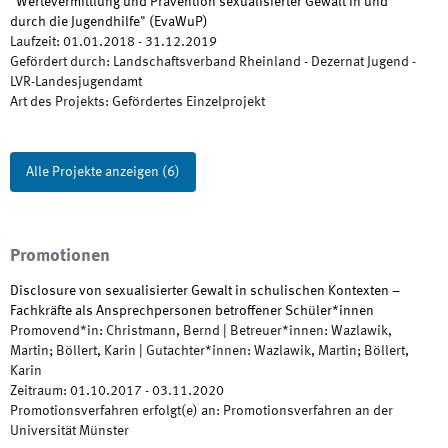
"Wertevermittlung und Prävention sexualisierter Gewalt in und
durch die Jugendhilfe"
(
EvaWuP
)
Laufzeit
:
01.01.2018
-
31.12.2019
Gefördert durch
:
Landschaftsverband Rheinland - Dezernat Jugend -
LVR-Landesjugendamt
Art des Projekts
:
Gefördertes Einzelprojekt
Alle Projekte anzeigen
(
6
)
Promotionen
Disclosure von sexualisierter Gewalt in schulischen Kontexten –
Fachkräfte als Ansprechpersonen betroffener Schüler*innen
Promovend*in
:
Christmann, Bernd
|
Betreuer*innen
:
Wazlawik,
Martin; Böllert, Karin
|
Gutachter*innen
:
Wazlawik, Martin; Böllert,
Karin
Zeitraum
:
01.10.2017
-
03.11.2020
Promotionsverfahren erfolgt(e) an
:
Promotionsverfahren an der
Universität Münster