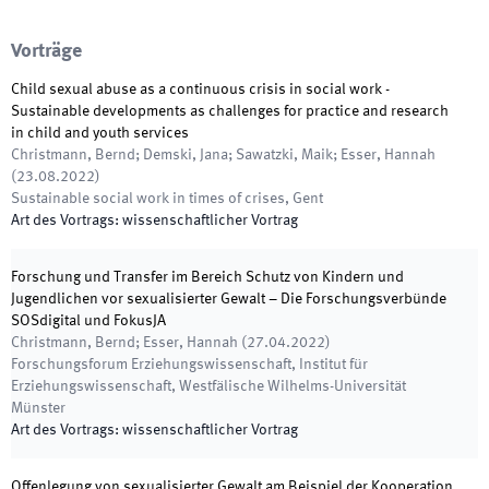
Vorträge
Child sexual abuse as a continuous crisis in social work -
Sustainable developments as challenges for practice and research
in child and youth services
Christmann, Bernd; Demski, Jana; Sawatzki, Maik; Esser, Hannah
(
23.08.2022
)
Sustainable social work in times of crises
,
Gent
Art des Vortrags
:
wissenschaftlicher Vortrag
Forschung und Transfer im Bereich Schutz von Kindern und
Jugendlichen vor sexualisierter Gewalt – Die Forschungsverbünde
SOSdigital und FokusJA
Christmann, Bernd; Esser, Hannah
(
27.04.2022
)
Forschungsforum Erziehungswissenschaft
,
Institut für
Erziehungswissenschaft, Westfälische Wilhelms-Universität
Münster
Art des Vortrags
:
wissenschaftlicher Vortrag
Offenlegung von sexualisierter Gewalt am Beispiel der Kooperation