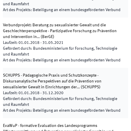
und Raumfahrt
Art des Projekts
:
Beteiligung an einem bundesgeförderten Verbund
Verbundprojekt: Beratung zu sexualisierter Gewalt und die
Geschlechterperspektive - Partizipative Forschung zu Prävention
und Intervention in…
(
BerGE
)
Laufzeit
:
01.01.2018
-
31.05.2021
Gefördert durch
:
Bundesministerium für Forschung, Technologie
und Raumfahrt
Art des Projekts
:
Beteiligung an einem bundesgeförderten Verbund
SCHUPPS - Pädagogische Praxis und Schutzkonzepte -
Diskursanalytische Perspektiven auf die Prävention von
sexualisierter Gewalt in Einrichtungen der…
(
SCHUPPS
)
Laufzeit
:
01.01.2018
-
31.12.2020
Gefördert durch
:
Bundesministerium für Forschung, Technologie
und Raumfahrt
Art des Projekts
:
Beteiligung an einem bundesgeförderten Verbund
EvaWuP - formative Evaluation des Landesprogramms