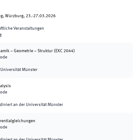
ng, Würzburg, 23.-27.03.2026
ftliche Veranstaltungen
g
amik – Geometrie – Struktur
(
EXC 2044
)
iode
 Universität Münster
alysis
iode
diniert an der Universität Münster
erentialgleichungen
iode
diniert an der Universität Münster