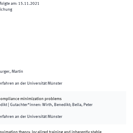
folgte am
:
15.11.2021
lichung
urger, Martin
rfahren an der Universität Münster
 compliance minimization problems
dikt
|
Gutachter*innen
:
Wirth, Benedikt; Bella, Peter
rfahren an der Universität Münster
ximation theory, localized training and inherently stable