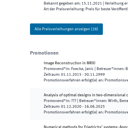
Bekannt gegeben am
:
15.11.2021
|
Verleihung er
Art der Preisverleihung
:
Preis für beste Veröffent
Alle Preisverleihungen anzeigen
(
28
)
Promotionen
Image Reconstruction in MRXI
Promovend*in
:
Foecke, Janic
|
Betreuer*innen
:
B
Zeitraum
:
01.11.2015
-
30.11.2999
Promotionsverfahren erfolgt(e) an
:
Promotionsve
Analysis of optimal designs in two-dimensional
Promovend*in
:
???
|
Betreuer*innen
:
Wirth, Bene
Zeitraum
:
01.12.2020
-
16.06.2025
Promotionsverfahren erfolgt(e) an
:
Promotionsve
Numerical methods for Friedrichs’ systems: Appro