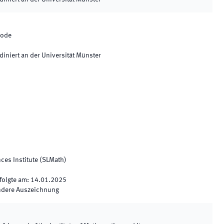
iode
diniert an der Universität Münster
ces Institute (SLMath)
folgte am
:
14.01.2025
ndere Auszeichnung