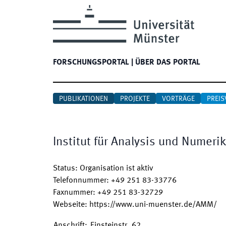
FORSCHUNGSPORTAL
|
ÜBER DAS PORTAL
PUBLIKATIONEN
PROJEKTE
VORTRÄGE
PREIS
Institut für Analysis und Numerik
Status
:
Organisation ist aktiv
Telefonnummer
:
+49 251 83-33776
Faxnummer
:
+49 251 83-32729
Webseite
:
https://www.uni-muenster.de/AMM/
Anschrift
:
Einsteinstr. 62