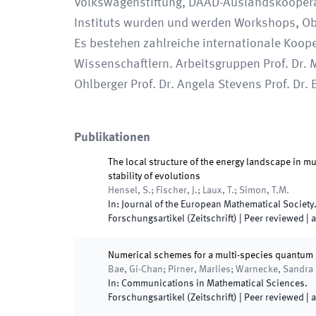
Volkswagenstiftung, DAAD-Auslandskooperat
Instituts wurden und werden Workshops, O
Es bestehen zahlreiche internationale Koop
Wissenschaftlern. Arbeitsgruppen Prof. Dr. M
Ohlberger Prof. Dr. Angela Stevens Prof. Dr. 
Publikationen
The local structure of the energy landscape in 
stability of evolutions
Hensel, S.; Fischer, J.; Laux, T.; Simon, T.M.
In:
Journal of the European Mathematical Society
Forschungsartikel (Zeitschrift)
| Peer reviewed
|
a
Numerical schemes for a multi-species quantu
Bae, Gi-Chan; Pirner, Marlies; Warnecke, Sandra
In:
Communications in Mathematical Sciences
.
Forschungsartikel (Zeitschrift)
| Peer reviewed
|
a