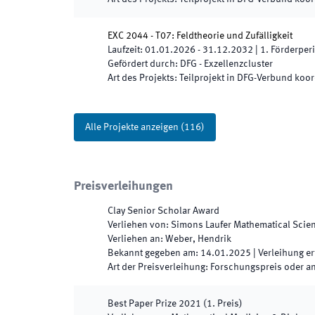
EXC 2044 - T07: Feldtheorie und Zufälligkeit
Laufzeit
:
01.01.2026
-
31.12.2032
|
1.
Förderper
Gefördert durch
:
DFG - Exzellenzcluster
Art des Projekts
:
Teilprojekt in DFG-Verbund koor
Alle Projekte anzeigen
(
116
)
Preisverleihungen
Clay Senior Scholar Award
Verliehen von
:
Simons Laufer Mathematical Scien
Verliehen an
:
Weber, Hendrik
Bekannt gegeben am
:
14.01.2025
|
Verleihung er
Art der Preisverleihung
:
Forschungspreis oder a
Best Paper Prize
2021
(
1. Preis
)