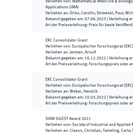
Verliehen von
:
Mathematical Medicine & Biology: A
Applications (IMA)
Verliehen an
:
Dirks, Carolin; Striewski, Paul; Wi
Bekannt gegeben am
:
07.06.2023
|
Verleihung er
Art der Preisverleihung
:
Preis für beste Veröffent
ERC Consolidator Grant
Verliehen von
:
Europäischer Forschungsrat (ERC
Verliehen an
:
Jentzen, Arnulf
Bekannt gegeben am
:
16.12.2022
|
Verleihung er
Art der Preisverleihung
:
Forschungspreis oder a
ERC Consolidator Grant
Verliehen von
:
Europäischer Forschungsrat (ERC
Verliehen an
:
Weber, Hendrik
Bekannt gegeben am
:
10.03.2022
|
Verleihung er
Art der Preisverleihung
:
Forschungspreis oder a
SIAM SIGEST Award 2021
Verliehen von
:
Society of Industrial and Applied
Verliehen an
:
Clason, Christian; Tameling, Carla;