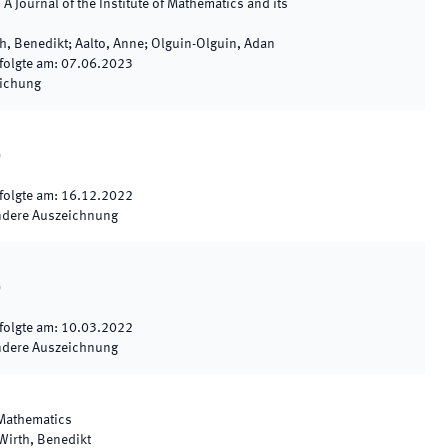
 Journal of the Institute of Mathematics and its
rth, Benedikt; Aalto, Anne; Olguin-Olguin, Adan
folgte am
:
07.06.2023
lichung
)
folgte am
:
16.12.2022
ndere Auszeichnung
)
folgte am
:
10.03.2022
ndere Auszeichnung
 Mathematics
 Wirth, Benedikt