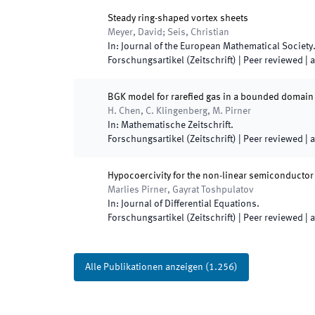
Steady ring-shaped vortex sheets
Meyer, David; Seis, Christian
In:
Journal of the European Mathematical Society
Forschungsartikel (Zeitschrift)
| Peer reviewed
|
a
BGK model for rarefied gas in a bounded domain
H. Chen, C. Klingenberg, M. Pirner
In:
Mathematische Zeitschrift
.
Forschungsartikel (Zeitschrift)
| Peer reviewed
|
a
Hypocoercivity for the non-linear semiconducto
Marlies Pirner, Gayrat Toshpulatov
In:
Journal of Differential Equations
.
Forschungsartikel (Zeitschrift)
| Peer reviewed
|
a
Alle Publikationen anzeigen
(
1.256
)