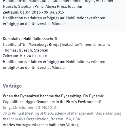
Habilitand*in
:
Müller, Julia
|
Gutachter*innen
:
Dilger, Alexander;
Nüesch, Stephan; Prinz, Aloys; Prinz, Joachim
Zeitraum
:
01.04.2015
-
09.04.2019
Habilitationsverfahren erfolgt(e) an
:
Habilitationsverfahren
erfolgt(e) an der Universität Münster
Kumulative Habilitationsschrift
Habilitand*in
:
Meiseberg, Brinja
|
Gutachter*innen
:
Ehrmann,
Thomas; Nüesch, Stephan
Zeitraum
:
bis
24.01.2018
Habilitationsverfahren erfolgt(e) an
:
Habilitationsverfahren
erfolgt(e) an der Universität Münster
Vorträge
When the Dynamized become the Dynamizing: Do Dynamic
Capabilities trigger Dynamism in the Firm's Environment?
Jung, Christopher
(
13.08.2019
)
79th Annual Meeting of the Academy of Management: Understanding
the Inclusive Organization
,
Boston, MA, USA
Art des Vortrags
:
wissenschaftlicher Vortrag