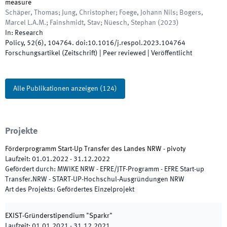
measure
Schäper, Thomas; Jung, Christopher; Foege, Johann Nils; Bogers,
Marcel L.A.M.; Fainshmidt, Stav; Nüesch, Stephan
(
2023
)
In:
Research
Policy
,
52
(
6
)
,
104764
.
doi:
10.1016/j.respol.2023.104764
Forschungsartikel (Zeitschrift)
| Peer reviewed
|
Veröffentlicht
Alle Publikationen anzeigen
(
124
)
Projekte
Förderprogramm Start-Up Transfer des Landes NRW - pivoty
Laufzeit
:
01.01.2022
-
31.12.2022
Gefördert durch
:
MWIKE NRW - EFRE/JTF-Programm - EFRE Start-up
Transfer.NRW - START-UP-Hochschul-Ausgründungen NRW
Art des Projekts
:
Gefördertes Einzelprojekt
EXIST-Gründerstipendium "Sparkr"
Laufzeit
:
01.01.2021
-
31.12.2021