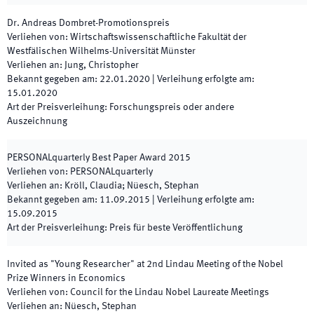
Dr. Andreas Dombret-Promotionspreis
Verliehen von
:
Wirtschaftswissenschaftliche Fakultät der
Westfälischen Wilhelms-Universität Münster
Verliehen an
:
Jung, Christopher
Bekannt gegeben am
:
22.01.2020
|
Verleihung erfolgte am
:
15.01.2020
Art der Preisverleihung
:
Forschungspreis oder andere
Auszeichnung
PERSONALquarterly Best Paper Award 2015
Verliehen von
:
PERSONALquarterly
Verliehen an
:
Kröll, Claudia; Nüesch, Stephan
Bekannt gegeben am
:
11.09.2015
|
Verleihung erfolgte am
:
15.09.2015
Art der Preisverleihung
:
Preis für beste Veröffentlichung
Invited as "Young Researcher" at 2nd Lindau Meeting of the Nobel
Prize Winners in Economics
Verliehen von
:
Council for the Lindau Nobel Laureate Meetings
Verliehen an
:
Nüesch, Stephan