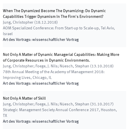
When The Dynamized Become The Dynamizing: Do Dynamic
Capabilities Trigger Dynamism In The Firm's Environment?
Jung, Christopher
(
18.12.2018
)
AOM Specialized Conference: From Start-up to Scale-up
,
Tel Aviv,
Israel
Art des Vortrags
:
wissenschaftlicher Vortrag
Not Only A Matter of Dynamic Managerial Capabilities: Making More
of Corporate Resources in Dynamic Environments.
Jung, Christopher; Foege, J. Nils; Nüesch, Stephan
(
13.10.2018
)
78th Annual Meeting of the Academy of Management 2018:
Improving Lives
,
Chicago, IL
Art des Vortrags
:
wissenschaftlicher Vortrag
Not Only A Matter of Skill
Jung, Christopher; Foege, J. Nils; Nüesch, Stephan
(
31.10.2017
)
Strategic Management Society Annual Conference 2017
,
Houston,
TX
Art des Vortrags
:
wissenschaftlicher Vortrag