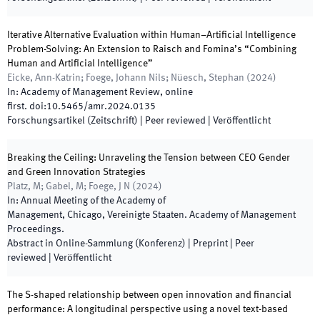
Iterative Alternative Evaluation within Human–Artificial Intelligence
Problem-Solving: An Extension to Raisch and Fomina’s “Combining
Human and Artificial Intelligence”
Eicke, Ann-Katrin; Foege, Johann Nils; Nüesch, Stephan
(
2024
)
In:
Academy of Management Review
,
online
first
.
doi:
10.5465/amr.2024.0135
Forschungsartikel (Zeitschrift)
| Peer reviewed
|
Veröffentlicht
Breaking the Ceiling: Unraveling the Tension between CEO Gender
and Green Innovation Strategies
Platz, M; Gabel, M; Foege, J N
(
2024
)
In:
Annual Meeting of the Academy of
Management
,
Chicago
,
Vereinigte Staaten
.
Academy of Management
Proceedings
.
Abstract in Online-Sammlung (Konferenz)
| Preprint
| Peer
reviewed
|
Veröffentlicht
The S-shaped relationship between open innovation and financial
performance: A longitudinal perspective using a novel text-based