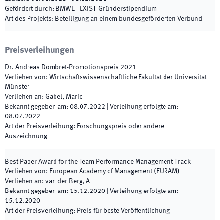
Gefördert durch
:
BMWE - EXIST-Gründerstipendium
Art des Projekts
:
Beteiligung an einem bundesgeförderten Verbund
Preisverleihungen
Dr. Andreas Dombret-Promotionspreis
2021
Verliehen von
:
Wirtschaftswissenschaftliche Fakultät der Universität
Münster
Verliehen an
:
Gabel, Marie
Bekannt gegeben am
:
08.07.2022
|
Verleihung erfolgte am
:
08.07.2022
Art der Preisverleihung
:
Forschungspreis oder andere
Auszeichnung
Best Paper Award for the Team Performance Management Track
Verliehen von
:
European Academy of Management (EURAM)
Verliehen an
:
van der Berg, A
Bekannt gegeben am
:
15.12.2020
|
Verleihung erfolgte am
:
15.12.2020
Art der Preisverleihung
:
Preis für beste Veröffentlichung