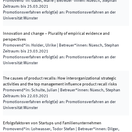
Promovend*in
:
Gabel, Marie
|
Betreuer*innen
:
Nüesch, Stephan
Zeitraum
:
bis
25.03.2021
Promotionsverfahren erfolgt(e) an
:
Promotionsverfahren an der
Universität Münster
Innovation and change – Plurality of empirical evidence and
perspectives
Promovend*in
:
Holder, Ulrike
|
Betreuer*innen
:
Nüesch, Stephan
Zeitraum
:
bis
23.03.2021
Promotionsverfahren erfolgt(e) an
:
Promotionsverfahren an der
Universität Münster
The causes of product recalls: How interorganizational strategic
activities and the top management influence product recall risks
Promovend*in
:
Schulte, Julian
|
Betreuer*innen
:
Nüesch, Stephan
Zeitraum
:
bis
22.03.2021
Promotionsverfahren erfolgt(e) an
:
Promotionsverfahren an der
Universität Münster
Erfolgsfaktoren von Startups und Familienunternehmen
Promovend*in
:
Lohwasser, Todor Stefan
|
Betreuer*innen
:
Dilger,