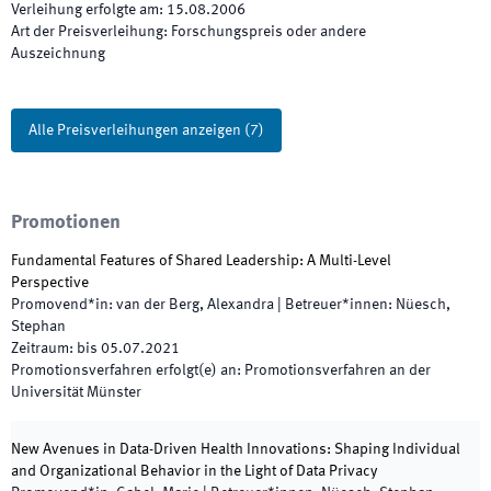
Verleihung erfolgte am
:
15.08.2006
Art der Preisverleihung
:
Forschungspreis oder andere
Auszeichnung
Alle Preisverleihungen anzeigen
(
7
)
Promotionen
Fundamental Features of Shared Leadership: A Multi-Level
Perspective
Promovend*in
:
van der Berg, Alexandra
|
Betreuer*innen
:
Nüesch,
Stephan
Zeitraum
:
bis
05.07.2021
Promotionsverfahren erfolgt(e) an
:
Promotionsverfahren an der
Universität Münster
New Avenues in Data-Driven Health Innovations: Shaping Individual
and Organizational Behavior in the Light of Data Privacy