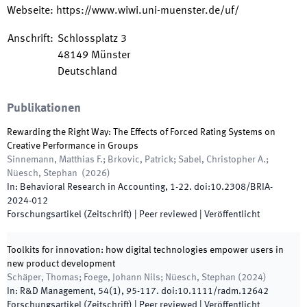
Webseite
:
https://www.wiwi.uni-muenster.de/uf/
Anschrift
:
Schlossplatz 3
48149
Münster
Deutschland
Publikationen
Rewarding the Right Way: The Effects of Forced Rating Systems on
Creative Performance in Groups
Sinnemann, Matthias F.; Brkovic, Patrick; Sabel, Christopher A.;
Nüesch, Stephan
(
2026
)
In:
Behavioral Research in Accounting
,
1
-
22
.
doi:
10.2308/BRIA-
2024-012
Forschungsartikel (Zeitschrift)
| Peer reviewed
|
Veröffentlicht
Toolkits for innovation: how digital technologies empower users in
new product development
Schäper, Thomas; Foege, Johann Nils; Nüesch, Stephan
(
2024
)
In:
R&D Management
,
54
(
1
)
,
95
-
117
.
doi:
10.1111/radm.12642
Forschungsartikel (Zeitschrift)
| Peer reviewed
|
Veröffentlicht