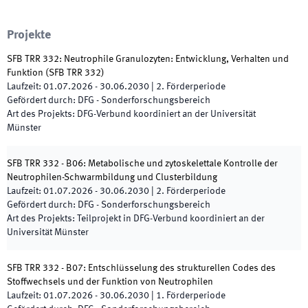
Projekte
SFB TRR 332: Neutrophile Granulozyten: Entwicklung, Verhalten und
Funktion
(
SFB TRR 332
)
Laufzeit
:
01.07.2026
-
30.06.2030
|
2.
Förderperiode
Gefördert durch
:
DFG - Sonderforschungsbereich
Art des Projekts
:
DFG-Verbund koordiniert an der Universität
Münster
SFB TRR 332 - B06: Metabolische und zytoskelettale Kontrolle der
Neutrophilen-Schwarmbildung und Clusterbildung
Laufzeit
:
01.07.2026
-
30.06.2030
|
2.
Förderperiode
Gefördert durch
:
DFG - Sonderforschungsbereich
Art des Projekts
:
Teilprojekt in DFG-Verbund koordiniert an der
Universität Münster
SFB TRR 332 - B07: Entschlüsselung des strukturellen Codes des
Stoffwechsels und der Funktion von Neutrophilen
Laufzeit
:
01.07.2026
-
30.06.2030
|
1.
Förderperiode