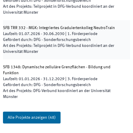
Gefördert durch
:
DFG - Sonderforschungsbereich
Art des Projekts
:
Teilprojekt in DFG-Verbund koordiniert an der
Universität Münster
SFB TRR 332 - MGK: Integriertes Graduiertenkolleg NeutroTrain
Laufzeit
:
01.07.2026
-
30.06.2030
|
1.
Förderperiode
Gefördert durch
:
DFG - Sonderforschungsbereich
Art des Projekts
:
Teilprojekt in DFG-Verbund koordiniert an der
Universität Münster
SFB 1348: Dynamische zelluläre Grenzflächen - Bildung und
Funktion
Laufzeit
:
01.01.2026
-
31.12.2029
|
3.
Förderperiode
Gefördert durch
:
DFG - Sonderforschungsbereich
Art des Projekts
:
DFG-Verbund koordiniert an der Universität
Münster
Alle Projekte anzeigen
(
48
)