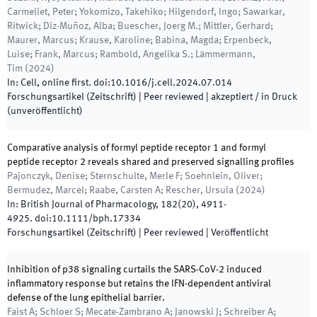
Carmeliet, Peter; Yokomizo, Takehiko; Hilgendorf, Ingo; Sawarkar,
Ritwick; Diz-Muñoz, Alba; Buescher, Joerg M.; Mittler, Gerhard;
Maurer, Marcus; Krause, Karoline; Babina, Magda; Erpenbeck,
Luise; Frank, Marcus; Rambold, Angelika S.; Lämmermann,
Tim
(
2024
)
In:
Cell
,
online first
.
doi:
10.1016/j.cell.2024.07.014
Forschungsartikel (Zeitschrift)
| Peer reviewed
|
akzeptiert / in Druck
(unveröffentlicht)
Comparative analysis of formyl peptide receptor 1 and formyl
peptide receptor 2 reveals shared and preserved signalling profiles
Pajonczyk, Denise; Sternschulte, Merle F; Soehnlein, Oliver;
Bermudez, Marcel; Raabe, Carsten A; Rescher, Ursula
(
2024
)
In:
British Journal of Pharmacology
,
182
(
20
)
,
4911
-
4925
.
doi:
10.1111/bph.17334
Forschungsartikel (Zeitschrift)
| Peer reviewed
|
Veröffentlicht
Inhibition of p38 signaling curtails the SARS-CoV-2 induced
inflammatory response but retains the IFN-dependent antiviral
defense of the lung epithelial barrier.
Faist A; Schloer S; Mecate-Zambrano A; Janowski J; Schreiber A;