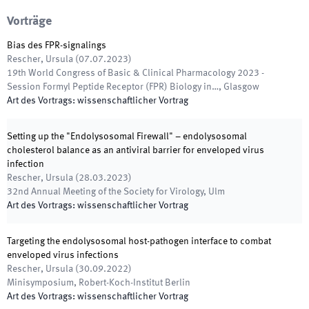
Vorträge
Bias des FPR-signalings
Rescher, Ursula
(
07.07.2023
)
19th World Congress of Basic & Clinical Pharmacology 2023 -
Session Formyl Peptide Receptor (FPR) Biology in…
,
Glasgow
Art des Vortrags
:
wissenschaftlicher Vortrag
Setting up the "Endolysosomal Firewall" – endolysosomal
cholesterol balance as an antiviral barrier for enveloped virus
infection
Rescher, Ursula
(
28.03.2023
)
32nd Annual Meeting of the Society for Virology
,
Ulm
Art des Vortrags
:
wissenschaftlicher Vortrag
Targeting the endolysosomal host-pathogen interface to combat
enveloped virus infections
Rescher, Ursula
(
30.09.2022
)
Minisymposium
,
Robert-Koch-Institut Berlin
Art des Vortrags
:
wissenschaftlicher Vortrag