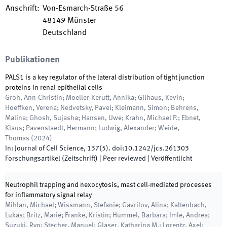
Anschrift
:
Von-Esmarch-Straße 56
48149
Münster
Deutschland
Publikationen
PALS1 is a key regulator of the lateral distribution of tight junction
proteins in renal epithelial cells
Groh, Ann-Christin; Moeller-Kerutt, Annika; Gilhaus, Kevin;
Hoeffken, Verena; Nedvetsky, Pavel; Kleimann, Simon; Behrens,
Malina; Ghosh, Sujasha; Hansen, Uwe; Krahn, Michael P.; Ebnet,
Klaus; Pavenstaedt, Hermann; Ludwig, Alexander; Weide,
Thomas
(
2024
)
In:
Journal of Cell Science
,
137
(
5
)
.
doi:
10.1242/jcs.261303
Forschungsartikel (Zeitschrift)
| Peer reviewed
|
Veröffentlicht
Neutrophil trapping and nexocytosis, mast cell-mediated processes
for inflammatory signal relay
Mihlan, Michael; Wissmann, Stefanie; Gavrilov, Alina; Kaltenbach,
Lukas; Britz, Marie; Franke, Kristin; Hummel, Barbara; Imle, Andrea;
Suzuki, Ryo; Stecher, Manuel; Glaser, Katharina M.; Lorentz, Axel;