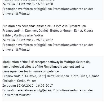
Zeitraum
:
01.02.2013
-
16.03.2018
Promotionsverfahren erfolgt(e) an
:
Promotionsverfahren an der
Universität Münster
Funktion des Zelladhäsionsmoleküls JAM-A in Tumorzellen
Promovend*in
:
Kummer, Daniel
|
Betreuer*innen
:
Ebnet, Klaus;
Bähler, Martin; Gerke, Volker
Zeitraum
:
07.02.2012
-
26.09.2017
Promotionsverfahren erfolgt(e) an
:
Promotionsverfahren an der
Universität Münster
Modulation of the S1P receptor pathway in Multiple Sclerosis:
Immunological effects of the Fingolimod treatment and its
consequences for immune competence.
Promovend*in
:
Grützke, Berit
|
Betreuer*innen
:
Klotz, Luisa; Klämbt,
Christian; Gerke, Volker
Zeitraum
:
12.09.2012
-
16.05.2017
Promotionsverfahren erfolgt(e) an
:
Promotionsverfahren an der
Universität Münster