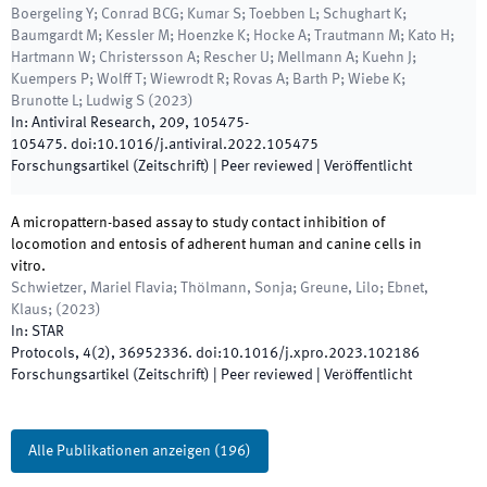
Boergeling Y; Conrad BCG; Kumar S; Toebben L; Schughart K;
Baumgardt M; Kessler M; Hoenzke K; Hocke A; Trautmann M; Kato H;
Hartmann W; Christersson A; Rescher U; Mellmann A; Kuehn J;
Kuempers P; Wolff T; Wiewrodt R; Rovas A; Barth P; Wiebe K;
Brunotte L; Ludwig S
(
2023
)
In:
Antiviral Research
,
209
,
105475
-
105475
.
doi:
10.1016/j.antiviral.2022.105475
Forschungsartikel (Zeitschrift)
| Peer reviewed
|
Veröffentlicht
A micropattern-based assay to study contact inhibition of
locomotion and entosis of adherent human and canine cells in
vitro.
Schwietzer, Mariel Flavia; Thölmann, Sonja; Greune, Lilo; Ebnet,
Klaus;
(
2023
)
In:
STAR
Protocols
,
4
(
2
)
,
36952336
.
doi:
10.1016/j.xpro.2023.102186
Forschungsartikel (Zeitschrift)
| Peer reviewed
|
Veröffentlicht
Alle Publikationen anzeigen
(
196
)