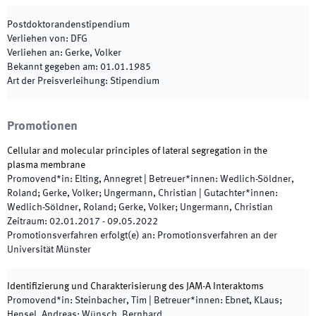
Postdoktorandenstipendium
Verliehen von
:
DFG
Verliehen an
:
Gerke, Volker
Bekannt gegeben am
:
01.01.1985
Art der Preisverleihung
:
Stipendium
Promotionen
Cellular and molecular principles of lateral segregation in the
plasma membrane
Promovend*in
:
Elting, Annegret
|
Betreuer*innen
:
Wedlich-Söldner,
Roland; Gerke, Volker; Ungermann, Christian
|
Gutachter*innen
:
Wedlich-Söldner, Roland; Gerke, Volker; Ungermann, Christian
Zeitraum
:
02.01.2017
-
09.05.2022
Promotionsverfahren erfolgt(e) an
:
Promotionsverfahren an der
Universität Münster
Identifizierung und Charakterisierung des JAM-A Interaktoms
Promovend*in
:
Steinbacher, Tim
|
Betreuer*innen
:
Ebnet, KLaus;
Hensel, Andreas; Wünsch, Bernhard