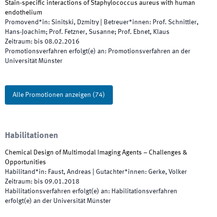
Stain-specific interactions of Staphylococcus aureus with human
endothelium
Promovend*in
:
Sinitski, Dzmitry
|
Betreuer*innen
:
Prof. Schnittler,
Hans-Joachim; Prof. Fetzner, Susanne; Prof. Ebnet, Klaus
Zeitraum
:
bis
08.02.2016
Promotionsverfahren erfolgt(e) an
:
Promotionsverfahren an der
Universität Münster
Alle Promotionen anzeigen
(
74
)
Habilitationen
Chemical Design of Multimodal Imaging Agents – Challenges &
Opportunities
Habilitand*in
:
Faust, Andreas
|
Gutachter*innen
:
Gerke, Volker
Zeitraum
:
bis
09.01.2018
Habilitationsverfahren erfolgt(e) an
:
Habilitationsverfahren
erfolgt(e) an der Universität Münster