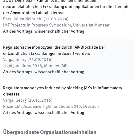
SOD1-Defizienz – Pathomechanismen einer neuen
neurometabolischen Erkrankung und Implikationen für die Therapie
der Amyotrophen Lateralsklerose
Park, Julien Heinrich;
(
21.03.2024
)
IMF Projects in Progress Symposium
,
Universität Münster
Art des Vortrags
:
wissenschaftlicher Vortrag
Regulatorische Monozyten, die durch JAK-Blockade bei
entzündlichen Erkrankungen induziert werden.
Varga, Georg
(
23.09.2016
)
Tight Junctions 2016
,
Münster, MPI
Art des Vortrags
:
wissenschaftlicher Vortrag
Regulatory monocytes induced by blocking JAKs in inflammatory
diseases
Varga, Georg
(
20.11.2015
)
Pfizer CME Academy: Tight Junctions 2015
,
Dresden
Art des Vortrags
:
wissenschaftlicher Vortrag
Übergeordnete Organisationseinheiten