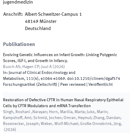
jugendmedizin
Anschrift
:
Albert-Schweitzer-Campus 1
48149
Münster
Deutschland
Publikationen
Evolving Genetic Influences on Infant Growth: Linking Polygenic
Scores, IGF-I, and Growth in Infancy.
Busch AS; Hagen CP; Juul A
(
2026
)
In:
Journal of Clinical Endocrinology and
Metabolism
,
111(4)
,
e1064
-
e1069
.
doi:
10.1210/clinem/dgaf574
Forschungsartikel (Zeitschrift)
| Peer reviewed
|
Veröffentlicht
Restoration of Defective CFTR in Human Nasal Respiratory Epithelial
Cells by CFTR Modulators and mRNA Transfection
Singh, Roshani ,Narayan; Horn, Marilia, Marta; Juko, Marin;
Kampshoff, Ami; Schmid, Jochen; Omran, Heymut; Zhang, Dandan;
Rosenecker, Joseph; Weber, Wolf-Michael; Große-Onnebrink, Jörg,
(
2026
)