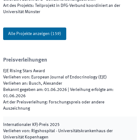
Art des Projekts
:
Teilprojekt in DFG-Verbund koordiniert an der
Universität Münster
Alle Projekte anzeigen
(
159
)
Preisverleihungen
EJE Rising Stars Award
Verliehen von
:
European Journal of Endocrinology (EJE)
Verliehen an
:
Busch, Alexander
Bekannt gegeben am
:
01.06.2026
|
Verleihung erfolgte am
:
01.06.2026
Art der Preisverleihung
:
Forschungspreis oder andere
Auszeichnung
Internationaler KFJ-Preis
2025
Verliehen von
:
Rigshospital - Universitätskrankenhaus der
Universität Kopenhagen