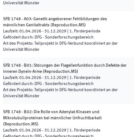
Universität Münster
SFB 1748 - A03: Genetik angeborener Fehlbildungen des
männlichen Genitaltrakts
(
Reproduction.MS
)
Laufzeit
:
01.04.2026
-
31.12.2029
|
1.
Förderperiode
Gefördert durch
:
DFG - Sonderforschungsbereich
Art des Projekts
:
Teilprojekt in DFG-Verbund koordiniert an der
Universität Münster
SFB 1748 - B01: Störungen der Flagellenfunktion durch Defekte der
inneren Dynein-Arme
(
Reproduction.MS
)
Laufzeit
:
01.04.2026
-
31.12.2029
|
1.
Förderperiode
Gefördert durch
:
DFG - Sonderforschungsbereich
Art des Projekts
:
Teilprojekt in DFG-Verbund koordiniert an der
Universität Münster
SFB 1748 - B02: Die Rolle von Adenylat-Kinasen und
Mikrotubuliproteinen bei männlicher Unfruchtbarkeit
(
Reproduction.MS
)
Laufzeit
:
01.04.2026
-
31.12.2029
|
1.
Förderperiode
Gefördert durch
:
DFG - Sonderforschungsbereich