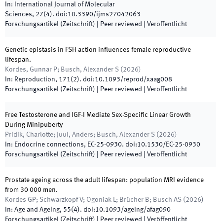
In:
International Journal of Molecular
Sciences
,
27
(
4
)
.
doi:
10.3390/ijms27042063
Forschungsartikel (Zeitschrift)
| Peer reviewed
|
Veröffentlicht
Genetic epistasis in FSH action influences female reproductive
lifespan.
Kordes, Gunnar P; Busch, Alexander S
(
2026
)
In:
Reproduction
,
171(2)
.
doi:
10.1093/reprod/xaag008
Forschungsartikel (Zeitschrift)
| Peer reviewed
|
Veröffentlicht
Free Testosterone and IGF-I Mediate Sex-Specific Linear Growth
During Minipuberty
Pridik, Charlotte; Juul, Anders; Busch, Alexander S
(
2026
)
In:
Endocrine connections
,
EC-25-0930
.
doi:
10.1530/EC-25-0930
Forschungsartikel (Zeitschrift)
| Peer reviewed
|
Veröffentlicht
Prostate ageing across the adult lifespan: population MRI evidence
from 30 000 men.
Kordes GP; Schwarzkopf V; Ogoniak L; Brücher B; Busch AS
(
2026
)
In:
Age and Ageing
,
55
(
4
)
.
doi:
10.1093/ageing/afag090
Forschungsartikel (Zeitschrift)
| Peer reviewed
|
Veröffentlicht