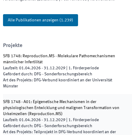
Alle Publikationen anzeigen
(
1.239
)
Projekte
SFB 1748: Reproduction.MS - Molekulare Pathomechanismen
männlicher Infertilität
Laufzeit
:
01.04.2026
-
31.12.2029
|
1.
Förderperiode
Gefördert durch
:
DFG - Sonderforschungsbereich
Art des Projekts
:
DFG-Verbund koordiniert an der Universität
Münster
SFB 1748 - A01: Epigenetische Mechanismen in der
physiologischen Entwicklung und malignen Transformation von
Urkeimzellen
(
Reproduction.MS
)
Laufzeit
:
01.04.2026
-
31.12.2029
|
1.
Förderperiode
Gefördert durch
:
DFG - Sonderforschungsbereich
Art des Projekts
:
Teilprojekt in DFG-Verbund koordiniert an der