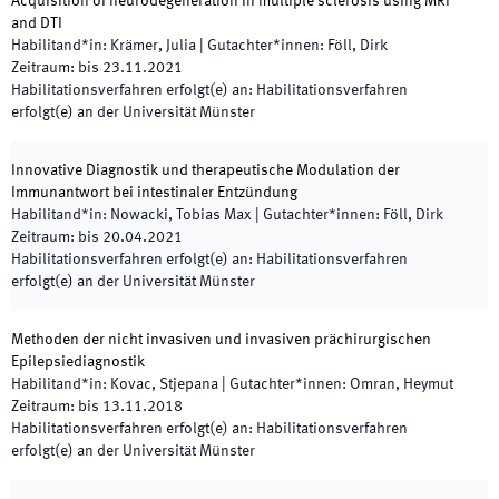
Acquisition of neurodegeneration in multiple sclerosis using MRI
and DTI
Habilitand*in
:
Krämer, Julia
|
Gutachter*innen
:
Föll, Dirk
Zeitraum
:
bis
23.11.2021
Habilitationsverfahren erfolgt(e) an
:
Habilitationsverfahren
erfolgt(e) an der Universität Münster
Innovative Diagnostik und therapeutische Modulation der
Immunantwort bei intestinaler Entzündung
Habilitand*in
:
Nowacki, Tobias Max
|
Gutachter*innen
:
Föll, Dirk
Zeitraum
:
bis
20.04.2021
Habilitationsverfahren erfolgt(e) an
:
Habilitationsverfahren
erfolgt(e) an der Universität Münster
Methoden der nicht invasiven und invasiven prächirurgischen
Epilepsiediagnostik
Habilitand*in
:
Kovac, Stjepana
|
Gutachter*innen
:
Omran, Heymut
Zeitraum
:
bis
13.11.2018
Habilitationsverfahren erfolgt(e) an
:
Habilitationsverfahren
erfolgt(e) an der Universität Münster