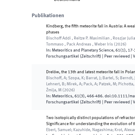
Publikationen
Kindberg, the fifth meteorite fall in Austria: A 
phases
Bischoff Addi , Reitze P. Maximilian , Roszjar Juli
Tommaso , Pack Andreas , Weber Iris
(
2026
)
In:
Meteoritics and Planetary Science
,
61
(
1
)
,
17
-
Forschungsartikel (Zeitschrift)
| Peer reviewed
|
V
Drelów, the 13th and latest meteorite fall in Pol
Bischoff, A; Szopa, K; Barrat, J; Bartel, S; Berndt
Lehnert, B; Mirek, A; Pack, A; Patzek, M; Pichotta
Żmija, M
(
2026
)
In:
Meteoritics
,
61
(
3
)
,
466
-
486
.
doi:
10.1111/ma
Forschungsartikel (Zeitschrift)
| Peer reviewed
|
V
Two isotopically distinct populations of refract
Significance for understanding the evolution of 
Ebert, Samuel; Kazuhide, Nagashima; Krot, Alexan