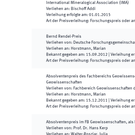
International Mineralogical Association (IMA)
Verliehen an
:
Bischoff Addi
Verleihung erfolgte am
:
01.01.2015
Art der Preisverleihung
:
Forschungspreis oder a
Bernd Rendel-Preis
Verliehen von
:
Deutsche Forschungsgemeinschaf
Verliehen an
:
Horstmann, Marian
Bekannt gegeben am
:
15.09.2012
|
Verleihung er
Art der Preisverleihung
:
Forschungspreis oder a
Absolventenpreis des Fachbereichs Geowissensch
Geowissenschaften
Verliehen von
:
Fachbereich Geowissenschaften
Verliehen an
:
Horstmann, Marian
Bekannt gegeben am
:
15.12.2011
|
Verleihung er
Art der Preisverleihung
:
Forschungspreis oder a
Absolventenpreis im FB Geowissenschaften, als
Verliehen von
:
Prof. Dr. Hans Kerp
Verliehen an
:
Walter-Roszjar, Julia