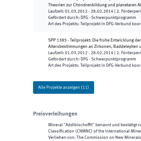
Theorien zur Chondrenbildung und planetaren A
Laufzeit
:
01.03.2012
-
28.02.2014
|
2.
Förderper
Gefördert durch
:
DFG - Schwerpunktprogramm
Art des Projekts
:
Teilprojekt in DFG-Verbund koor
SPP 1385 - Teilprojekt: Die frühe Entwicklung d
Altersbestimmungen an Zirkonen, Baddeleyiten
Laufzeit
:
01.03.2012
-
28.02.2014
|
2.
Förderper
Gefördert durch
:
DFG - Schwerpunktprogramm
Art des Projekts
:
Teilprojekt in DFG-Verbund koor
Alle Projekte anzeigen
(
11
)
Preisverleihungen
Mineral "Addibischoffit" benannt und bestätigt
Classification (CNMNC) of the International Mine
Verliehen von
:
The Commission on New Minerals,