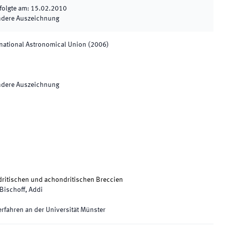
folgte am
:
15.02.2010
ndere Auszeichnung
rnational Astronomical Union (2006)
ndere Auszeichnung
ndritischen und achondritischen Breccien
Bischoff, Addi
rfahren an der Universität Münster