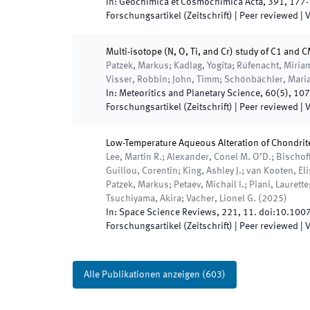
In:
Geochimica et Cosmochimica Acta
,
391
,
177
-
Forschungsartikel (Zeitschrift)
| Peer reviewed
|
V
Multi-isotope (N, O, Ti, and Cr) study of C1 and
Patzek, Markus; Kadlag, Yogita; Rüfenacht, Miriam
Visser, Robbin; John, Timm; Schönbächler, Mari
In:
Meteoritics and Planetary Science
,
60
(
5
)
,
107
Forschungsartikel (Zeitschrift)
| Peer reviewed
|
V
Low-Temperature Aqueous Alteration of Chondrit
Lee, Martin R.; Alexander, Conel M. O’D.; Bischoff,
Guillou, Corentin; King, Ashley J.; van Kooten, El
Patzek, Markus; Petaev, Michail I.; Piani, Laurett
Tsuchiyama, Akira; Vacher, Lionel G.
(
2025
)
In:
Space Science Reviews
,
221
,
11
.
doi:
10.100
Forschungsartikel (Zeitschrift)
| Peer reviewed
|
V
Alle Publikationen anzeigen
(
603
)