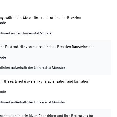
ungewöhnliche Meteorite in meteoritischen Brekzien
iode
h
diniert an der Universität Münster
iche Bestandteile von meteoritischen Brekzien Bausteine der
iode
h
diniert außerhalb der Universität Münster
 in the early solar system - characterization and formation
iode
diniert außerhalb der Universität Münster
nakkretion in primitiven Chondriten und ihre Bedeutung für