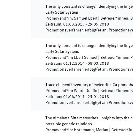
The only constant is change: Identifying the fing
Early Solar System
Promovend*in
:
Samuel Ebert
|
Betreuer*innen
:
B
Zeitraum
:
01.03.2015
-
29.05.2018
Promotionsverfahren erfolgt(e) an
:
Promotionsve
The only constant is change: Identifying the fing
Early Solar System.
Promovend*in
:
Ebert Samuel
|
Betreuer*innen
:
P
Zeitraum
:
01.12.2014
-
08.03.2018
Promotionsverfahren erfolgt(e) an
:
Promotionsve
Trace element inventory of meteoritic Ca-phosph
Promovend*in
:
Ward, Dustin
|
Betreuer*innen
:
B
Zeitraum
:
01.06.2013
-
25.01.2018
Promotionsverfahren erfolgt(e) an
:
Promotionsve
The Almahata Sitta meteorites: Insights into the 
possible genetic relations
Promovend*in
:
Horstmann, Marian
|
Betreuer*i