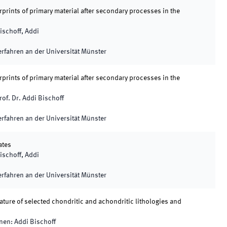
erprints of primary material after secondary processes in the
ischoff, Addi
rfahren an der Universität Münster
erprints of primary material after secondary processes in the
rof. Dr. Addi Bischoff
rfahren an der Universität Münster
ates
ischoff, Addi
rfahren an der Universität Münster
nature of selected chondritic and achondritic lithologies and
nnen
:
Addi Bischoff