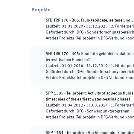
Projekte
SFB TRR 170 - B05: Früh-gebildete, seltene und 
Laufzeit
:
01.01.2020
-
31.12.2023
|
2.
Förderper
Gefördert durch
:
DFG - Sonderforschungsbereic
Art des Projekts
:
Teilprojekt in DFG-Verbund koor
SFB TRR 170 - B05: Sind früh gebildete volatilre
terrestrischen Planeten?
Laufzeit
:
01.01.2016
-
31.12.2019
|
1.
Förderper
Gefördert durch
:
DFG - Sonderforschungsbereic
Art des Projekts
:
Teilprojekt in DFG-Verbund koor
SPP 1385 - Teilprojekt: Activity of aqueous fluids
timescales of the earliest water-bearing phases…
Laufzeit
:
01.04.2012
-
31.03.2014
|
1.
Förderper
Gefördert durch
:
DFG - Schwerpunktprogramm
Art des Projekts
:
Teilprojekt in DFG-Verbund koor
SPP 1385 - Teilprojekt: Hochtemperatur-Chondre