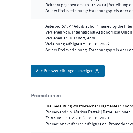
Bekannt gegeben am
:
15.02.2010
|
Verleihung er
Art der Preisverleihung
:
Forschungspreis oder a
Asteroid 6757 "Addibischoff" named by the Inte
Verliehen von
:
International Astronomical Union
Verliehen an
:
Bischoff, Addi
Verleihung erfolgte am
:
01.01.2006
Art der Preisverleihung
:
Forschungspreis oder a
Alle Preisverleihungen anzeigen
(
8
)
Promotionen
Die Bedeutung volatil-reicher Fragmente in cho
Promovend*in
:
Markus Patzek
|
Betreuer*innen
:
Zeitraum
:
01.02.2016
-
31.01.2020
Promotionsverfahren erfolgt(e) an
:
Promotionsve