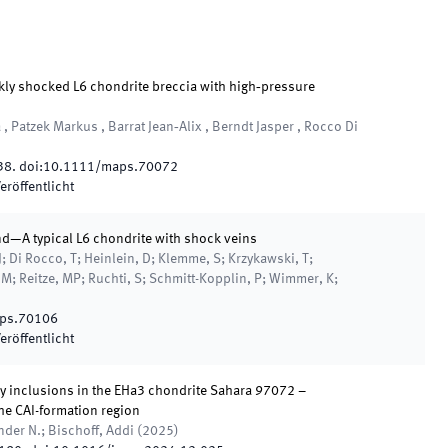
weakly shocked L6 chondrite breccia with high‐pressure
a , Patzek Markus , Barrat Jean‐Alix , Berndt Jasper , Rocco Di
38
.
doi:
10.1111/maps.70072
eröffentlicht
and—A typical L6 chondrite with shock veins
, J; Di Rocco, T; Heinlein, D; Klemme, S; Krzykawski, T;
, M; Reitze, MP; Ruchti, S; Schmitt-Kopplin, P; Wimmer, K;
ps.70106
eröffentlicht
ory inclusions in the EHa3 chondrite Sahara 97072 –
the CAI-formation region
der N.; Bischoff, Addi
(
2025
)