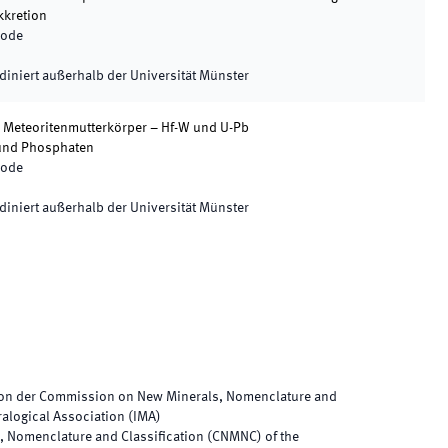
kkretion
iode
diniert außerhalb der Universität Münster
er Meteoritenmutterkörper – Hf-W und U-Pb
 und Phosphaten
iode
diniert außerhalb der Universität Münster
 von der Commission on New Minerals, Nomenclature and
ralogical Association (IMA)
 Nomenclature and Classification (CNMNC) of the