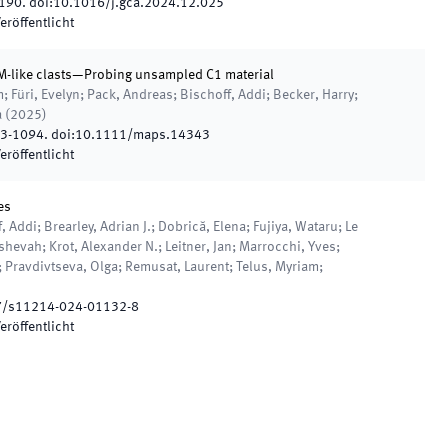
190
.
doi:
10.1016/j.gca.2024.12.025
eröffentlicht
 CM-like clasts—Probing unsampled C1 material
; Füri, Evelyn; Pack, Andreas; Bischoff, Addi; Becker, Harry;
a
(
2025
)
3
-
1094
.
doi:
10.1111/maps.14343
eröffentlicht
es
 Addi; Brearley, Adrian J.; Dobrică, Elena; Fujiya, Wataru; Le
ishevah; Krot, Alexander N.; Leitner, Jan; Marrocchi, Yves;
e; Pravdivtseva, Olga; Remusat, Laurent; Telus, Myriam;
7/s11214-024-01132-8
eröffentlicht