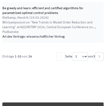
Be greedy and learn: efficient and certified algorithms for
parametrized optimal control problems
Kleikamp, Hendrik
(
19.03.2024
)
Minisymposium on "New Trends in Model Order Reduction and
Learning" at ALGORITMY 2024, Central-European Conference on…
,
Podbanske
Art des Vortrags
:
wissenschaftlicher Vortrag
Einträge
1
-
10
von
24
Seite
von
3
Footer