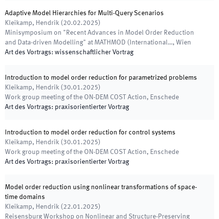
Adaptive Model Hierarchies for Multi-Query Scenarios
Kleikamp, Hendrik
(
20.02.2025
)
Minisymposium on "Recent Advances in Model Order Reduction
and Data-driven Modelling" at MATHMOD (International…
,
Wien
Art des Vortrags
:
wissenschaftlicher Vortrag
Introduction to model order reduction for parametrized problems
Kleikamp, Hendrik
(
30.01.2025
)
Work group meeting of the ON-DEM COST Action
,
Enschede
Art des Vortrags
:
praxisorientierter Vortrag
Introduction to model order reduction for control systems
Kleikamp, Hendrik
(
30.01.2025
)
Work group meeting of the ON-DEM COST Action
,
Enschede
Art des Vortrags
:
praxisorientierter Vortrag
Model order reduction using nonlinear transformations of space-
time domains
Kleikamp, Hendrik
(
22.01.2025
)
Reisensburg Workshop on Nonlinear and Structure-Preserving