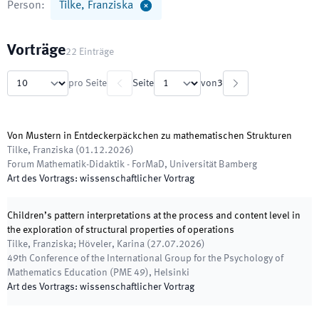
Person
:
Tilke, Franziska
Vorträge
22
Einträge
pro Seite
Seite
von
3
Von Mustern in Entdeckerpäckchen zu mathematischen Strukturen
Tilke, Franziska
(
01.12.2026
)
Forum Mathematik-Didaktik - ForMaD
,
Universität Bamberg
Art des Vortrags
:
wissenschaftlicher Vortrag
Children’s pattern interpretations at the process and content level in
the exploration of structural properties of operations
Tilke, Franziska; Höveler, Karina
(
27.07.2026
)
49th Conference of the International Group for the Psychology of
Mathematics Education (PME 49)
,
Helsinki
Art des Vortrags
:
wissenschaftlicher Vortrag