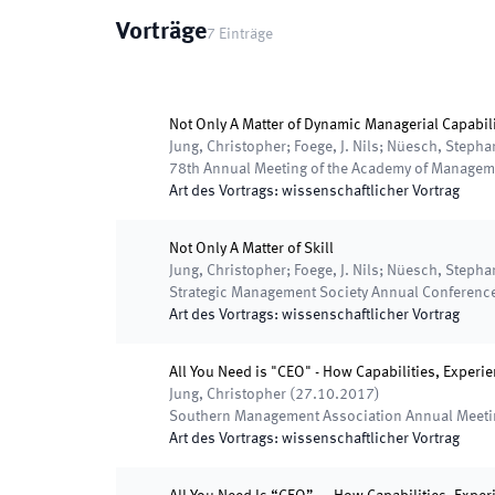
Vorträge
7
Einträge
Not Only A Matter of Dynamic Managerial Capabi
Jung, Christopher; Foege, J. Nils; Nüesch, Stepha
78th Annual Meeting of the Academy of Managem
Art des Vortrags
:
wissenschaftlicher Vortrag
Not Only A Matter of Skill
Jung, Christopher; Foege, J. Nils; Nüesch, Stepha
Strategic Management Society Annual Conferenc
Art des Vortrags
:
wissenschaftlicher Vortrag
All You Need is "CEO" - How Capabilities, Exper
Jung, Christopher
(
27.10.2017
)
Southern Management Association Annual Meet
Art des Vortrags
:
wissenschaftlicher Vortrag