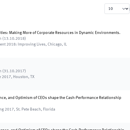
lities: Making More of Corporate Resources in Dynamic Environments.
n
(
13.10.2018
)
ent 2018: Improving Lives
,
Chicago, IL
n
(
31.10.2017
)
e 2017
,
Houston, TX
ience, and Optimism of CEOs shape the Cash-Performance Relationship
ing 2017
,
St. Pete Beach, Florida