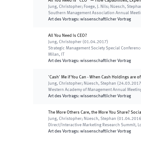
All You Need Is “CEO” ― How Capabilities, Expe
Jung, Christopher; Foege, J. Nils; Nüesch, Stepha
Southern Management Association Annual Meet
Art des Vortrags
:
wissenschaftlicher Vortrag
All You Need Is CEO?
Jung, Christopher
(
01.04.2017
)
Strategic Management Society Special Conferenc
Milan, IT
Art des Vortrags
:
wissenschaftlicher Vortrag
'Cash' Me if You Can - When Cash Holdings are of
Jung, Christopher; Nüesch, Stephan
(
24.03.201
Western Academy of Management Annual Meetin
Art des Vortrags
:
wissenschaftlicher Vortrag
The More Others Care, the More You Share? Socia
Jung, Christopher; Nüesch, Stephan
(
01.04.201
Direct/Interactive Marketing Research Summit
,
L
Art des Vortrags
:
wissenschaftlicher Vortrag