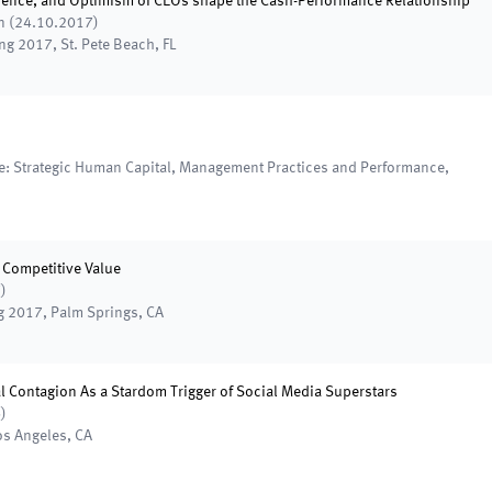
rience, and Optimism of CEOs shape the Cash-Performance Relationship
n
(
24.10.2017
)
ing 2017
,
St. Pete Beach, FL
e: Strategic Human Capital, Management Practices and Performance
,
 Competitive Value
7
)
g 2017
,
Palm Springs, CA
l Contagion As a Stardom Trigger of Social Media Superstars
6
)
os Angeles, CA