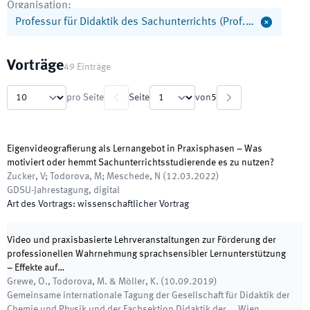
Organisation
:
Professur für Didaktik des Sachunterrichts (Prof.…
Vorträge
49
Einträge
pro Seite
Seite
von
5
Eigenvideografierung als Lernangebot in Praxisphasen – Was
motiviert oder hemmt Sachunterrichtsstudierende es zu nutzen?
Zucker, V; Todorova, M; Meschede, N
(
12.03.2022
)
GDSU-Jahrestagung
,
digital
Art des Vortrags
:
wissenschaftlicher Vortrag
Video und praxisbasierte Lehrveranstaltungen zur Förderung der
professionellen Wahrnehmung sprachsensibler Lernunterstützung
– Effekte auf…
Grewe, O., Todorova, M. & Möller, K.
(
10.09.2019
)
Gemeinsame internationale Tagung der Gesellschaft für Didaktik der
Chemie und Physik und der Fachsektion Didaktik der…
,
Wien