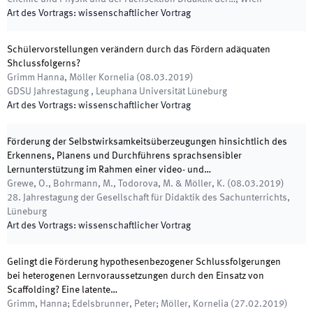
Art des Vortrags
:
wissenschaftlicher Vortrag
Schülervorstellungen verändern durch das Fördern adäquaten
Shclussfolgerns?
Grimm Hanna, Möller Kornelia
(
08.03.2019
)
GDSU Jahrestagung
,
Leuphana Universität Lüneburg
Art des Vortrags
:
wissenschaftlicher Vortrag
Förderung der Selbstwirksamkeitsüberzeugungen hinsichtlich des
Erkennens, Planens und Durchführens sprachsensibler
Lernunterstützung im Rahmen einer video- und…
Grewe, O., Bohrmann, M., Todorova, M. & Möller, K.
(
08.03.2019
)
28. Jahrestagung der Gesellschaft für Didaktik des Sachunterrichts
,
Lüneburg
Art des Vortrags
:
wissenschaftlicher Vortrag
Gelingt die Förderung hypothesenbezogener Schlussfolgerungen
bei heterogenen Lernvoraussetzungen durch den Einsatz von
Scaffolding? Eine latente…
Grimm, Hanna; Edelsbrunner, Peter; Möller, Kornelia
(
27.02.2019
)