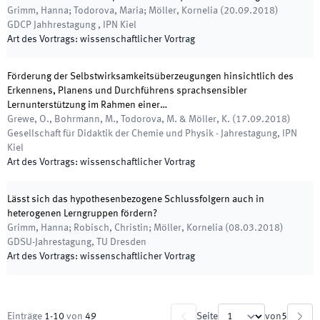
Grimm, Hanna; Todorova, Maria; Möller, Kornelia
(
20.09.2018
)
GDCP Jahhrestagung
,
IPN Kiel
Art des Vortrags
:
wissenschaftlicher Vortrag
Förderung der Selbstwirksamkeitsüberzeugungen hinsichtlich des
Erkennens, Planens und Durchführens sprachsensibler
Lernunterstützung im Rahmen einer…
Grewe, O., Bohrmann, M., Todorova, M. & Möller, K.
(
17.09.2018
)
Gesellschaft für Didaktik der Chemie und Physik - Jahrestagung
,
IPN
Kiel
Art des Vortrags
:
wissenschaftlicher Vortrag
Lässt sich das hypothesenbezogene Schlussfolgern auch in
heterogenen Lerngruppen fördern?
Grimm, Hanna; Robisch, Christin; Möller, Kornelia
(
08.03.2018
)
GDSU-Jahrestagung
,
TU Dresden
Art des Vortrags
:
wissenschaftlicher Vortrag
Einträge
1
-
10
von
49
Seite
von
5