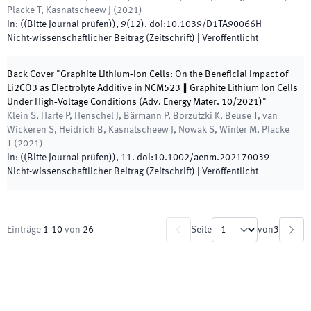
Placke T, Kasnatscheew J
(
2021
)
In:
(
(Bitte Journal prüfen)
)
,
9
(
12
)
.
doi:
10.1039/D1TA90066H
Nicht-wissenschaftlicher Beitrag (Zeitschrift)
|
Veröffentlicht
Back Cover "Graphite Lithium‐Ion Cells: On the Beneficial Impact of
Li2CO3 as Electrolyte Additive in NCM523 ∥ Graphite Lithium Ion Cells
Under High‐Voltage Conditions (Adv. Energy Mater. 10/2021)"
Klein S, Harte P, Henschel J, Bärmann P, Borzutzki K, Beuse T, van
Wickeren S, Heidrich B, Kasnatscheew J, Nowak S, Winter M, Placke
T
(
2021
)
In:
(
(Bitte Journal prüfen)
)
,
11
.
doi:
10.1002/aenm.202170039
Nicht-wissenschaftlicher Beitrag (Zeitschrift)
|
Veröffentlicht
Einträge
1
-
10
von
26
Seite
von
3