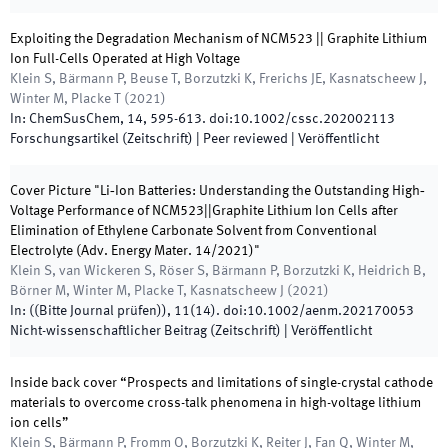
Exploiting the Degradation Mechanism of NCM523 || Graphite Lithium
Ion Full-Cells Operated at High Voltage
Klein S, Bärmann P, Beuse T, Borzutzki K, Frerichs JE, Kasnatscheew J,
Winter M, Placke T
(
2021
)
In:
ChemSusChem
,
14
,
595
-
613
.
doi:
10.1002/cssc.202002113
Forschungsartikel (Zeitschrift)
| Peer reviewed
|
Veröffentlicht
Cover Picture "Li‐Ion Batteries: Understanding the Outstanding High‐
Voltage Performance of NCM523||Graphite Lithium Ion Cells after
Elimination of Ethylene Carbonate Solvent from Conventional
Electrolyte (Adv. Energy Mater. 14/2021)"
Klein S, van Wickeren S, Röser S, Bärmann P, Borzutzki K, Heidrich B,
Börner M, Winter M, Placke T, Kasnatscheew J
(
2021
)
In:
(
(Bitte Journal prüfen)
)
,
11
(
14
)
.
doi:
10.1002/aenm.202170053
Nicht-wissenschaftlicher Beitrag (Zeitschrift)
|
Veröffentlicht
Inside back cover “Prospects and limitations of single-crystal cathode
materials to overcome cross-talk phenomena in high-voltage lithium
ion cells”
Klein S, Bärmann P, Fromm O, Borzutzki K, Reiter J, Fan Q, Winter M,