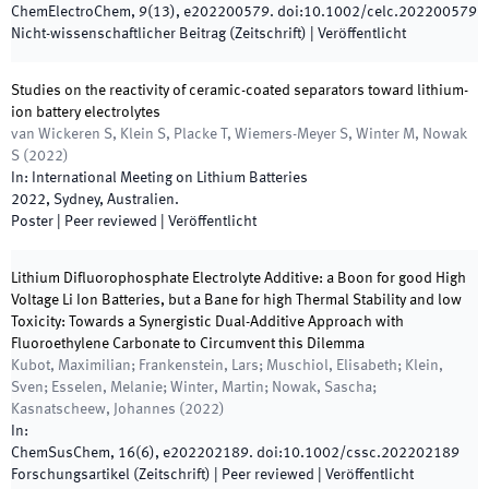
ChemElectroChem
,
9
(
13
)
,
e202200579
.
doi:
10.1002/celc.202200579
Nicht-wissenschaftlicher Beitrag (Zeitschrift)
|
Veröffentlicht
Studies on the reactivity of ceramic-coated separators toward lithium-
ion battery electrolytes
van Wickeren S, Klein S, Placke T, Wiemers-Meyer S, Winter M, Nowak
S
(
2022
)
In:
International Meeting on Lithium Batteries
2022
,
Sydney
,
Australien
.
Poster
| Peer reviewed
|
Veröffentlicht
Lithium Difluorophosphate Electrolyte Additive: a Boon for good High
Voltage Li Ion Batteries, but a Bane for high Thermal Stability and low
Toxicity: Towards a Synergistic Dual-Additive Approach with
Fluoroethylene Carbonate to Circumvent this Dilemma
Kubot, Maximilian; Frankenstein, Lars; Muschiol, Elisabeth; Klein,
Sven; Esselen, Melanie; Winter, Martin; Nowak, Sascha;
Kasnatscheew, Johannes
(
2022
)
In:
ChemSusChem
,
16
(
6
)
,
e202202189
.
doi:
10.1002/cssc.202202189
Forschungsartikel (Zeitschrift)
| Peer reviewed
|
Veröffentlicht