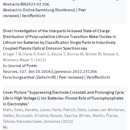
Abstracts
:
MA2023-02 206
.
Abstract in Online-Sammlung (Konferenz)
| Peer
reviewed
|
Veröffentlicht
Direct Investigation of the Interparticle-based State-of-Charge
Distribution of Polycrystalline Lithium Transition Metal Oxides in
Lithium Ion Batteries by Classification Single Particle Inductively
Coupled Plasma Optical Emission Spectroscopy
Kröger T-N, Harte P, Klein S, Beuse T, Börner M, Winter M, Nowak S,
Wiemers-Meyer S
(
2022
)
In:
Journal of Power
Sources
,
527
.
doi:
10.1016/j.jpowsour.2022.231204
Forschungsartikel (Zeitschrift)
| Peer reviewed
|
Veröffentlicht
Cover Picture "Suppressing Electrode Crosstalk and Prolonging Cycle
Life in High-Voltage Li Ion Batteries: Pivotal Role of Fluorophosphates
in Electrolytes"
Klein, Sven; Haneke, Lukas; Harte, Patrick; Stolz, Lukas; van Wickeren,
Stefan; Borzutzki, Kristina; Nowak, Sascha; Winter, Martin; Placke,
Tobias; Kasnatscheew, Johannes
(
2022
)
In: