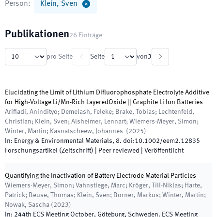
Person
:
Klein, Sven
Publikationen
26
Einträge
pro Seite
Seite
von
3
Elucidating the Limit of Lithium Diﬂuorophosphate Electrolyte Additive
for High-Voltage Li/Mn-Rich LayeredOxide || Graphite Li Ion Batteries
Ariﬁadi, Anindityo; Demelash, Feleke; Brake, Tobias; Lechtenfeld,
Christian; Klein, Sven; Alsheimer, Lennart; Wiemers-Meyer, Simon;
Winter, Martin; Kasnatscheew, Johannes
(
2025
)
In:
Energy & Environmental Materials
,
8
.
doi:
10.1002/eem2.12835
Forschungsartikel (Zeitschrift)
| Peer reviewed
|
Veröffentlicht
Quantifying the Inactivation of Battery Electrode Material Particles
Wiemers-Meyer, Simon; Vahnstiege, Marc; Kröger, Till-Niklas; Harte,
Patrick; Beuse, Thomas; Klein, Sven; Börner, Markus; Winter, Martin;
Nowak, Sascha
(
2023
)
In:
244th ECS Meeting October
,
Göteburg
,
Schweden
.
ECS Meeting