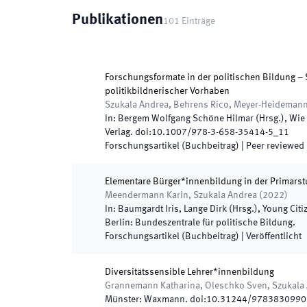
Publikationen
101
Einträge
Forschungsformate in der politischen Bildung – 
politikbildnerischer Vorhaben
Szukala Andrea, Behrens Rico, Meyer-Heidemann
In:
Bergem Wolfgang Schöne Hilmar
(
Hrsg.
),
Wie 
Verlag
.
doi:
10.1007/978-3-658-35414-5_11
Forschungsartikel (Buchbeitrag)
| Peer reviewed
Elementare Bürger*innenbildung in der Primarstu
Meendermann Karin, Szukala Andrea
(
2022
)
In:
Baumgardt Iris, Lange Dirk
(
Hrsg.
),
Young Citi
Berlin
:
Bundeszentrale für politische Bildung
.
Forschungsartikel (Buchbeitrag)
|
Veröffentlicht
Diversitätssensible Lehrer*innenbildung
Grannemann Katharina, Oleschko Sven, Szukala
Münster
:
Waxmann
.
doi:
10.31244/9783830990