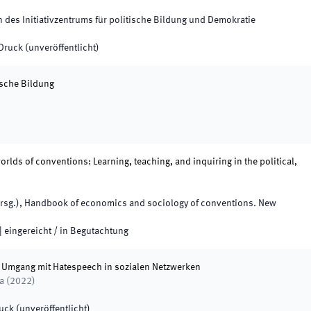
en des Initiativzentrums für politische Bildung und Demokratie
 Druck (unveröffentlicht)
ische Bildung
orlds of conventions: Learning, teaching, and inquiring in the political,
rsg.
),
Handbook of economics and sociology of conventions
.
New
|
eingereicht / in Begutachtung
um Umgang mit Hatespeech in sozialen Netzwerken
a
(
2022
)
ruck (unveröffentlicht)