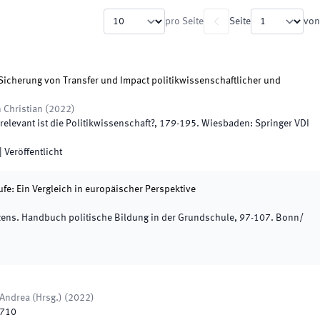
pro Seite
Seite
von
Sicherung von Transfer und Impact politikwissenschaftlicher und
 Christian
(
2022
)
relevant ist die Politikwissenschaft?
,
179
-
195
.
Wiesbaden
:
Springer VDI
|
Veröffentlicht
fe: Ein Vergleich in europäischer Perspektive
zens. Handbuch politische Bildung in der Grundschule
,
97
-
107
.
Bonn/
 Andrea
(
Hrsg.
)
(
2022
)
710