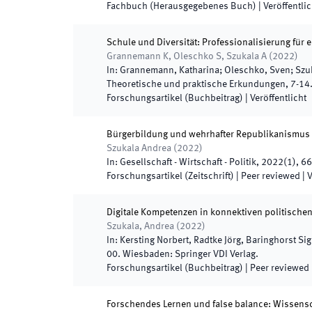
Fachbuch (Herausgegebenes Buch)
|
Veröffentlic
Schule und Diversität: Professionalisierung für 
Grannemann K, Oleschko S, Szukala A
(
2022
)
In:
Grannemann, Katharina; Oleschko, Sven; Szu
Theoretische und praktische Erkundungen
,
7
-
14
Forschungsartikel (Buchbeitrag)
|
Veröffentlicht
Bürgerbildung und wehrhafter Republikanismus i
Szukala Andrea
(
2022
)
In:
Gesellschaft - Wirtschaft - Politik
,
2022
(
1
)
,
66
Forschungsartikel (Zeitschrift)
| Peer reviewed
|
V
Digitale Kompetenzen in konnektiven politisch
Szukala, Andrea
(
2022
)
In:
Kersting Norbert, Radtke Jörg, Baringhorst Sig
00
.
Wiesbaden
:
Springer VDI Verlag
.
Forschungsartikel (Buchbeitrag)
| Peer reviewed
Forschendes Lernen und false balance: Wissensch