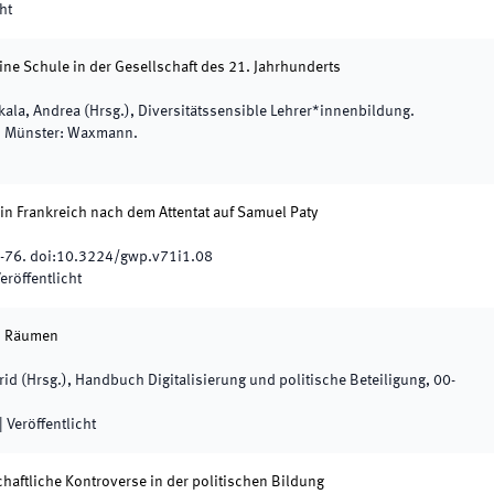
ht
eine Schule in der Gesellschaft des 21. Jahrhunderts
kala, Andrea
(
Hrsg.
),
Diversitätssensible Lehrer*innenbildung.
.
Münster
:
Waxmann
.
n Frankreich nach dem Attentat auf Samuel Paty
-
76
.
doi:
10.3224/gwp.v71i1.08
eröffentlicht
en Räumen
rid
(
Hrsg.
),
Handbuch Digitalisierung und politische Beteiligung
,
00
-
|
Veröffentlicht
aftliche Kontroverse in der politischen Bildung