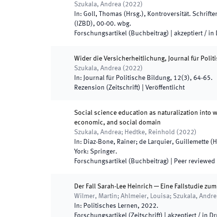
Szukala, Andrea
(
2022
)
In:
Goll, Thomas
(
Hrsg.
),
Kontroversität. Schrift
(IZBD)
,
00
-
00
.
wbg
.
Forschungsartikel (Buchbeitrag)
|
akzeptiert / in
Wider die Versicherheitlichung, Journal für Polit
Szukala, Andrea
(
2022
)
In:
Journal für Politische Bildung
,
12
(
3
)
,
64
-
65
.
Rezension (Zeitschrift)
|
Veröffentlicht
Social science education as naturalization into w
economic, and social domain
Szukala, Andrea; Hedtke, Reinhold
(
2022
)
In:
Diaz-Bone, Rainer; de Larquier, Guillemette
(
H
York
:
Springer
.
Forschungsartikel (Buchbeitrag)
| Peer reviewed
Der Fall Sarah-Lee Heinrich ─ Eine Fallstudie z
Wilmer, Martin; Ahlmeier, Louisa; Szukala, Andre
In:
Politisches Lernen
,
2022
.
Forschungsartikel (Zeitschrift)
|
akzeptiert / in D