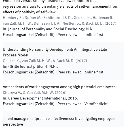
Enhanced versus simply positive: A new condition-based
regression analysis to disentangle effects of self-enhancement from
effects of positivity of self-view.
Humberg S., Dufner M., Schönbrodt F. D., Geukes K., Hutteman R.,
van Zalk M. H. W., Denissen J. J. A., Nestler, S., & Back M. D.
(
2017
)
In:
Journal of Personality and Social Psychology
,
N.N.
.
Forschungsartikel (Zeitschrift)
| Peer reviewed
|
online first
Understanding Personality Development: An Integrative State
Process Model.
Geukes K., van Zalk M. H. W., & Back M. D.
(
2017
)
In:
(
(Bitte Journal prüfen)
)
,
N.N.
.
Forschungsartikel (Zeitschrift)
| Peer reviewed
|
online first
Antecedents of work engagement among high potential employees.
Khoreva V., & Van Zalk M.H.W.
(
2016
)
In:
Career Development International
,
2016
.
Forschungsartikel (Zeitschrift)
| Peer reviewed
|
Veröffentlicht
Talent managementpractice effectiveness: investigating employee
perspective