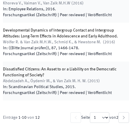
Khoreva V., Vaiman V., Van Zalk M.H.W
(
2016
)
In:
Employee Relations
,
2016
.
Forschungsartikel (Zeitschrift)
| Peer reviewed
|
Veröffentlicht
Developmental Dynamics of Intergroup Contact and Intergroup
Attitudes: Long-Term Effects in Adolescence and Early Adulthood.
Wölfer R. & Van Zalk M.H.W., Schmid K., & Hewstone M.
(
2016
)
In:
(
(Bitte Journal prüfen)
)
,
87
,
1466
-
1478
.
Forschungsartikel (Zeitschrift)
| Peer reviewed
|
Veröffentlicht
Dissatisfied Citizens: An Asset to or a Liability on the Democratic
Functioning of Society?
Abdelzadeh A., Öydemir M., & Van Zalk M. H. W.
(
2015
)
In:
Scandinavian Political Studies
,
2015
.
Forschungsartikel (Zeitschrift)
| Peer reviewed
|
Veröffentlicht
Einträge
1
-
10
von
12
Seite
von
2