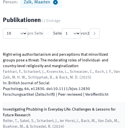
Person
:
Zalk, Maarten
Publikationen
12
Einträge
pro Seite
Seite
von
2
Right-wing authoritarianism and perceptions that minoritized
groups pose a threat: The moderating roles of individual- and
country-level religiosity and marginalization
Farkhari, F., Scharbert, J., Kroencke, L., Schwarzer, C., Koch, J. F., Van
Zalk, M. H. W., Schlipphak, B., & Back, M. D.
(
2025
)
In:
British Journal of Social
Psychology
,
64
,
e12830
.
doi:
10.1111/bjso.12830
Forschungsartikel (Zeitschrift)
| Peer reviewed
|
Veröffentlicht
Investigating Phubbing in Everyday Life: Challenges & Lessons for
Future Research
Reiter, T., Sakel, S., Scharbert, J., ter Horst, J., Back, M., Van Zalk, M.,
Buehner, M., & Schoedel, R.
(
2024
)