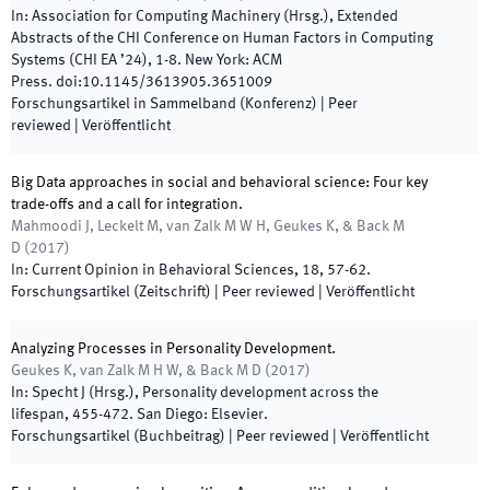
In:
Association for Computing Machinery
(
Hrsg.
),
Extended
Abstracts of the CHI Conference on Human Factors in Computing
Systems (CHI EA ’24)
,
1
-
8
.
New York
:
ACM
Press
.
doi:
10.1145/3613905.3651009
Forschungsartikel in Sammelband (Konferenz)
| Peer
reviewed
|
Veröffentlicht
Big Data approaches in social and behavioral science: Four key
trade-offs and a call for integration.
Mahmoodi J, Leckelt M, van Zalk M W H, Geukes K, & Back M
D
(
2017
)
In:
Current Opinion in Behavioral Sciences
,
18
,
57
-
62
.
Forschungsartikel (Zeitschrift)
| Peer reviewed
|
Veröffentlicht
Analyzing Processes in Personality Development.
Geukes K, van Zalk M H W, & Back M D
(
2017
)
In:
Specht J
(
Hrsg.
),
Personality development across the
lifespan
,
455
-
472
.
San Diego
:
Elsevier
.
Forschungsartikel (Buchbeitrag)
| Peer reviewed
|
Veröffentlicht