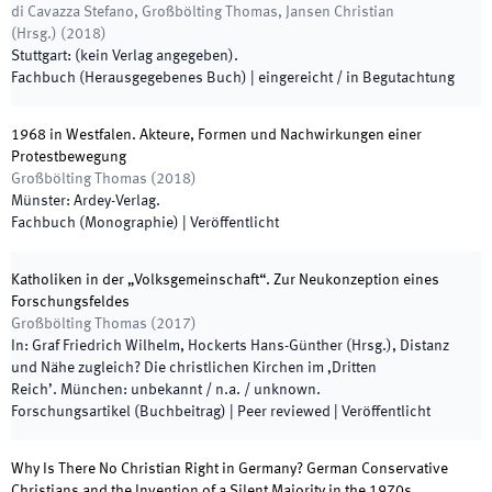
di Cavazza Stefano, Großbölting Thomas, Jansen Christian
(
Hrsg.
)
(
2018
)
Stuttgart
:
(
kein Verlag angegeben
)
.
Fachbuch (Herausgegebenes Buch)
|
eingereicht / in Begutachtung
1968 in Westfalen. Akteure, Formen und Nachwirkungen einer
Protestbewegung
Großbölting Thomas
(
2018
)
Münster
:
Ardey-Verlag
.
Fachbuch (Monographie)
|
Veröffentlicht
Katholiken in der „Volksgemeinschaft“. Zur Neukonzeption eines
Forschungsfeldes
Großbölting Thomas
(
2017
)
In:
Graf Friedrich Wilhelm, Hockerts Hans-Günther
(
Hrsg.
),
Distanz
und Nähe zugleich? Die christlichen Kirchen im ‚Dritten
Reich’
.
München
:
unbekannt / n.a. / unknown
.
Forschungsartikel (Buchbeitrag)
| Peer reviewed
|
Veröffentlicht
Why Is There No Christian Right in Germany? German Conservative
Christians and the Invention of a Silent Majority in the 1970s