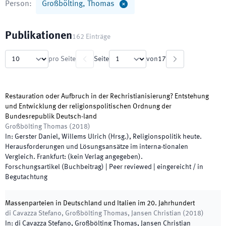
Person
:
Großbölting, Thomas
Publikationen
162
Einträge
pro Seite
Seite
von
17
Restauration oder Aufbruch in der Rechristianisierung? Entstehung
und Entwicklung der religionspolitischen Ordnung der
Bundesrepublik Deutsch-land
Großbölting Thomas
(
2018
)
In:
Gerster Daniel, Willems Ulrich
(
Hrsg.
),
Religionspolitik heute.
Herausforderungen und Lösungsansätze im interna-tionalen
Vergleich
.
Frankfurt
:
(
kein Verlag angegeben
)
.
Forschungsartikel (Buchbeitrag)
| Peer reviewed
|
eingereicht / in
Begutachtung
Massenparteien in Deutschland und Italien im 20. Jahrhundert
di Cavazza Stefano, Großbölting Thomas, Jansen Christian
(
2018
)
In:
di Cavazza Stefano, Großbölting Thomas, Jansen Christian