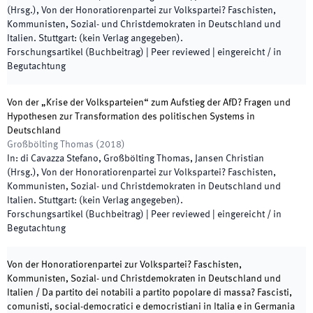
(
Hrsg.
),
Von der Honoratiorenpartei zur Volkspartei? Faschisten,
Kommunisten, Sozial- und Christdemokraten in Deutschland und
Italien
.
Stuttgart
:
(
kein Verlag angegeben
)
.
Forschungsartikel (Buchbeitrag)
| Peer reviewed
|
eingereicht / in
Begutachtung
Von der „Krise der Volksparteien“ zum Aufstieg der AfD? Fragen und
Hypothesen zur Transformation des politischen Systems in
Deutschland
Großbölting Thomas
(
2018
)
In:
di Cavazza Stefano, Großbölting Thomas, Jansen Christian
(
Hrsg.
),
Von der Honoratiorenpartei zur Volkspartei? Faschisten,
Kommunisten, Sozial- und Christdemokraten in Deutschland und
Italien
.
Stuttgart
:
(
kein Verlag angegeben
)
.
Forschungsartikel (Buchbeitrag)
| Peer reviewed
|
eingereicht / in
Begutachtung
Von der Honoratiorenpartei zur Volkspartei? Faschisten,
Kommunisten, Sozial- und Christdemokraten in Deutschland und
Italien / Da partito dei notabili a partito popolare di massa? Fascisti,
comunisti, social-democratici e democristiani in Italia e in Germania