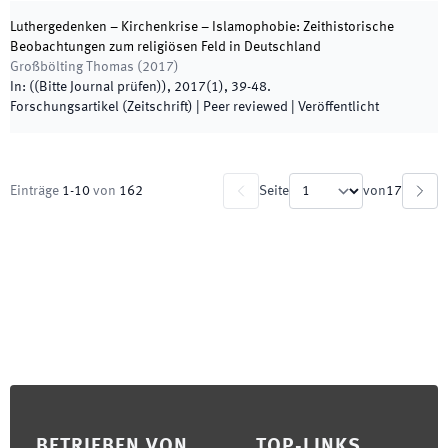
Luthergedenken – Kirchenkrise – Islamophobie: Zeithistorische
Beobachtungen zum religiösen Feld in Deutschland
Großbölting Thomas
(
2017
)
In:
(
(Bitte Journal prüfen)
)
,
2017
(
1
)
,
39
-
48
.
Forschungsartikel (Zeitschrift)
| Peer reviewed
|
Veröffentlicht
Einträge
1
-
10
von
162
Seite
von
17
Footer
BETRIEBEN VON
TOP-LINKS