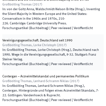
Großbölting Thomas
(
2017
)
In:
von der Goltz Anna, Waldschmidt-Nelson Britta
(
Hrsg.
),
Inventing
the Silent Majority in Western Europe and the United States:
Conservatism in the 1960s and 1970s
,
210
-
226
.
Cambridge
:
Cambridge University Press
.
Forschungsartikel (Buchbeitrag)
| Peer reviewed
|
Veröffentlicht
Vereinigungsgesellschaft. Deutschland seit 1990
Großbölting Thomas, Lorke Christoph
(
2017
)
In:
Großbölting Thomas, Lorke Christoph
(
Hrsg.
),
Deutschland nach
1990. Wege in die Vereinigungsgesellschaft
,
9
-
32
.
Stuttgart
:
Franz
Steiner Verlag
.
Forschungsartikel (Buchbeitrag)
| Peer reviewed
|
Veröffentlicht
Contergan – Arzneimittelskandal und permanentes Politikum
Großbölting Thomas, Lenhard-Schramm Niklas
(
2017
)
In:
Großbölting Thomas, Lenhard-Schramm Niklas
(
Hrsg.
),
Contergan. Hintergründe und Folgen eines Arzneimittel-Skandals
,
7
-
22
.
Göttingen
:
Vandenhoeck & Ruprecht
.
Forschungsartikel (Buchbeitrag)
| Peer reviewed
|
Veröffentlicht