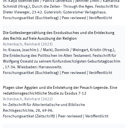
In:
Katja Soennecken / Patrick Leiverkus / Jennifer Zimni / Katharina
Schmidt
(
Hrsg.
),
Durch die Zeiten - Through the Ages. Festschrift für
Dieter Vieweger
,
23
-
42
.
Gütersloh
:
Gütersloher Verlagshaus
.
Forschungsartikel (Buchbeitrag)
| Peer reviewed
|
Veröffentlicht
Die Gottesbergerzählung des Exodusbuches und die Entdeckung
des Rechts auf freie Ausübung der Religion
Achenbach, Reinhard
(
2023
)
In:
Krause, Joachim J. / Markl, Dominik / Weingart, Kristin
(
Hrsg.
),
Die Entdeckung des Politischen im Alten Testament. Festschrift für
Wolfgang Oswald zu seinem fünfundsechzigsten GeburtstagJoachim
,
17
-
34
.
Wiesbaden
:
Harrassowitz
.
Forschungsartikel (Buchbeitrag)
| Peer reviewed
|
Veröffentlicht
Plagen über Ägypten und die Entstehung der Pesach-Legende. Eine
redaktionsgeschichtliche Studie zu Exodus 7-12
Achenbach, Reinhard
(
2022
)
In:
Zeitschrift für Altorientalische und Biblische
Rechtsgeschichte
,
28
,
49
-
96
.
Forschungsartikel (Zeitschrift)
| Peer reviewed
|
Veröffentlicht