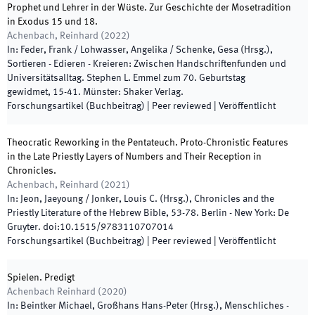
Prophet und Lehrer in der Wüste. Zur Geschichte der Mosetradition
in Exodus 15 und 18.
Achenbach, Reinhard
(
2022
)
In:
Feder, Frank / Lohwasser, Angelika / Schenke, Gesa
(
Hrsg.
),
Sortieren - Edieren - Kreieren: Zwischen Handschriftenfunden und
Universitätsalltag. Stephen L. Emmel zum 70. Geburtstag
gewidmet
,
15
-
41
.
Münster
:
Shaker Verlag
.
Forschungsartikel (Buchbeitrag)
| Peer reviewed
|
Veröffentlicht
Theocratic Reworking in the Pentateuch. Proto-Chronistic Features
in the Late Priestly Layers of Numbers and Their Reception in
Chronicles.
Achenbach, Reinhard
(
2021
)
In:
Jeon, Jaeyoung / Jonker, Louis C.
(
Hrsg.
),
Chronicles and the
Priestly Literature of the Hebrew Bible
,
53
-
78
.
Berlin - New York
:
De
Gruyter
.
doi:
10.1515/9783110707014
Forschungsartikel (Buchbeitrag)
| Peer reviewed
|
Veröffentlicht
Spielen. Predigt
Achenbach Reinhard
(
2020
)
In:
Beintker Michael, Großhans Hans-Peter
(
Hrsg.
),
Menschliches -