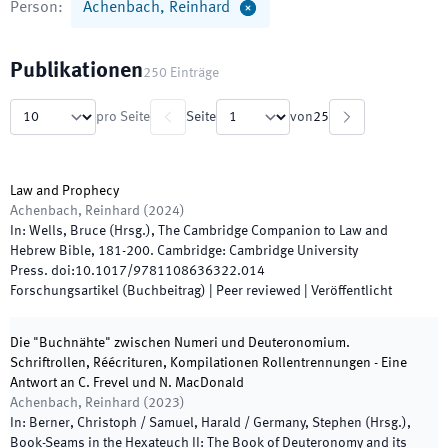
Person
:
Achenbach, Reinhard
Publikationen
250
Einträge
pro Seite
Seite
von
25
Law and Prophecy
Achenbach, Reinhard
(
2024
)
In:
Wells, Bruce
(
Hrsg.
),
The Cambridge Companion to Law and
Hebrew Bible
,
181
-
200
.
Cambridge
:
Cambridge University
Press
.
doi:
10.1017/9781108636322.014
Forschungsartikel (Buchbeitrag)
| Peer reviewed
|
Veröffentlicht
Die "Buchnähte" zwischen Numeri und Deuteronomium.
Schriftrollen, Réécrituren, Kompilationen Rollentrennungen - Eine
Antwort an C. Frevel und N. MacDonald
Achenbach, Reinhard
(
2023
)
In:
Berner, Christoph / Samuel, Harald / Germany, Stephen
(
Hrsg.
),
Book-Seams in the Hexateuch II: The Book of Deuteronomy and its