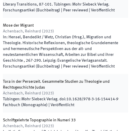
Literary Transitions
,
87
-
101
.
Tübingen
:
Mohr Siebeck Verlag
.
Forschungsartikel (Buchbeitrag)
| Peer reviewed
|
Veröffentlicht
Mose der Migrant
Achenbach, Reinhard
(
2023
)
In:
Hensel, Bendedikt / Wetz, Christian
(
Hrsg.
),
Migration und
Theologie. Historische Reflexionen, theologische Grundelemente
und hermeneutische Perspektiven aus der alt- und
neutestamentlichen Wissenschaft, Arbeiten zur Bibel und ihrer
Geschichte
,
267
-
290
.
Leipzig
:
Evangelische Verlagsanstalt
.
Forschungsartikel (Buchbeitrag)
| Peer reviewed
|
Veröffentlicht
Tora in der Perserzeit. Gesammelte Studien zu Theologie und
Rechtsgeschichte Judas
Achenbach, Reinhard
(
2023
)
Tübingen
:
Mohr Siebeck Verlag
.
doi:
10.1628/978-3-16-154414-9
Fachbuch (Monographie)
|
Veröffentlicht
Schriftgelehrte Topographie in Numeri 33
Achenbach, Reinhard
(
2023
)