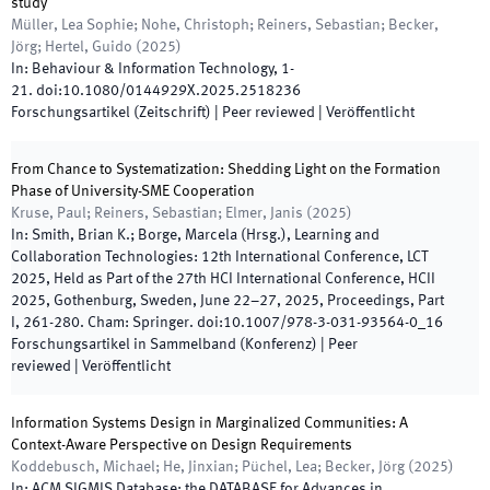
study
Müller, Lea Sophie; Nohe, Christoph; Reiners, Sebastian; Becker,
Jörg; Hertel, Guido
(
2025
)
In:
Behaviour & Information Technology
,
1
-
21
.
doi:
10.1080/0144929X.2025.2518236
Forschungsartikel (Zeitschrift)
| Peer reviewed
|
Veröffentlicht
From Chance to Systematization: Shedding Light on the Formation
Phase of University-SME Cooperation
Kruse, Paul; Reiners, Sebastian; Elmer, Janis
(
2025
)
In:
Smith, Brian K.; Borge, Marcela
(
Hrsg.
),
Learning and
Collaboration Technologies: 12th International Conference, LCT
2025, Held as Part of the 27th HCI International Conference, HCII
2025, Gothenburg, Sweden, June 22–27, 2025, Proceedings, Part
I
,
261
-
280
.
Cham
:
Springer
.
doi:
10.1007/978-3-031-93564-0_16
Forschungsartikel in Sammelband (Konferenz)
| Peer
reviewed
|
Veröffentlicht
Information Systems Design in Marginalized Communities: A
Context-Aware Perspective on Design Requirements
Koddebusch, Michael; He, Jinxian; Püchel, Lea; Becker, Jörg
(
2025
)
In:
ACM SIGMIS Database: the DATABASE for Advances in