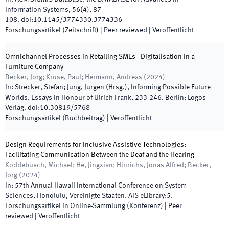
Information Systems
,
56
(
4
)
,
87
-
108
.
doi:
10.1145/3774330.3774336
Forschungsartikel (Zeitschrift)
| Peer reviewed
|
Veröffentlicht
Omnichannel Processes in Retailing SMEs - Digitalisation in a
Furniture Company
Becker, Jörg; Kruse, Paul; Hermann, Andreas
(
2024
)
In:
Strecker, Stefan; Jung, Jürgen
(
Hrsg.
),
Informing Possible Future
Worlds. Essays in Honour of Ulrich Frank
,
233
-
246
.
Berlin
:
Logos
Verlag
.
doi:
10.30819/5768
Forschungsartikel (Buchbeitrag)
|
Veröffentlicht
Design Requirements for Inclusive Assistive Technologies:
Facilitating Communication Between the Deaf and the Hearing
Koddebusch, Michael; He, Jingxian; Hinrichs, Jonas Alfred; Becker,
Jörg
(
2024
)
In:
57th Annual Hawaii International Conference on System
Sciences
,
Honolulu
,
Vereinigte Staaten
.
AIS eLibrary
:
5
.
Forschungsartikel in Online-Sammlung (Konferenz)
| Peer
reviewed
|
Veröffentlicht