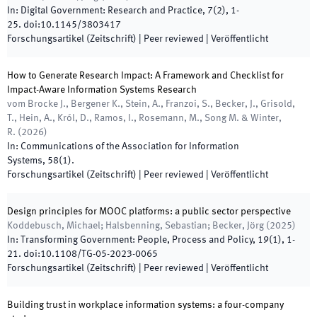
In:
Digital Government: Research and Practice
,
7
(
2
)
,
1
-
25
.
doi:
10.1145/3803417
Forschungsartikel (Zeitschrift)
| Peer reviewed
|
Veröffentlicht
How to Generate Research Impact: A Framework and Checklist for
Impact-Aware Information Systems Research
vom Brocke J., Bergener K., Stein, A., Franzoi, S., Becker, J., Grisold,
T., Hein, A., Król, D., Ramos, I., Rosemann, M., Song M. & Winter,
R.
(
2026
)
In:
Communications of the Association for Information
Systems
,
58
(
1
)
.
Forschungsartikel (Zeitschrift)
| Peer reviewed
|
Veröffentlicht
Design principles for MOOC platforms: a public sector perspective
Koddebusch, Michael; Halsbenning, Sebastian; Becker, Jörg
(
2025
)
In:
Transforming Government: People, Process and Policy
,
19
(
1
)
,
1
-
21
.
doi:
10.1108/TG-05-2023-0065
Forschungsartikel (Zeitschrift)
| Peer reviewed
|
Veröffentlicht
Building trust in workplace information systems: a four-company