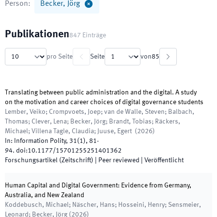
Person
:
Becker, Jörg
Publikationen
847
Einträge
pro Seite
Seite
von
85
Translating between public administration and the digital. A study
on the motivation and career choices of digital governance students
Lember, Veiko; Crompvoets, Joep; van de Walle, Steven; Balbach,
Thomas; Clever, Lena; Becker, Jörg; Brandt, Tobias; Räckers,
Michael; Villena Tagle, Claudia; Juuse, Egert
(
2026
)
In:
Information Polity
,
31
(
1
)
,
81
-
94
.
doi:
10.1177/15701255251401362
Forschungsartikel (Zeitschrift)
| Peer reviewed
|
Veröffentlicht
Human Capital and Digital Government: Evidence from Germany,
Australia, and New Zealand
Koddebusch, Michael; Näscher, Hans; Hosseini, Henry; Sensmeier,
Leonard; Becker, Jörg
(
2026
)