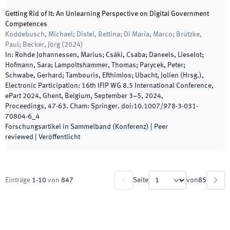
Getting Rid of It: An Unlearning Perspective on Digital Government
Competences
Koddebusch, Michael; Distel, Bettina; Di Maria, Marco; Brützke,
Paul; Becker, Jörg
(
2024
)
In:
Rohde Johannessen, Marius; Csáki, Csaba; Daneels, Lieselot;
Hofmann, Sara; Lampoltshammer, Thomas; Parycek, Peter;
Schwabe, Gerhard; Tambouris, Efthimios; Ubacht, Jolien
(
Hrsg.
),
Electronic Participation: 16th IFIP WG 8.5 International Conference,
ePart 2024, Ghent, Belgium, September 3–5, 2024,
Proceedings
,
47
-
63
.
Cham
:
Springer
.
doi:
10.1007/978-3-031-
70804-6_4
Forschungsartikel in Sammelband (Konferenz)
| Peer
reviewed
|
Veröffentlicht
Einträge
1
-
10
von
847
Seite
von
85