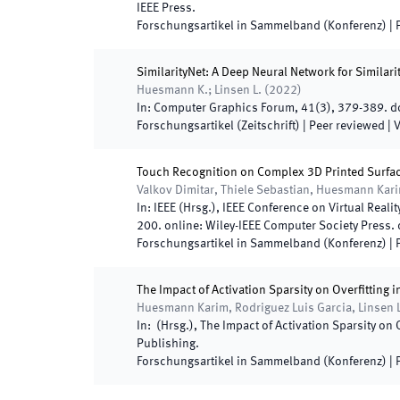
IEEE Press
.
Forschungsartikel in Sammelband (Konferenz)
| 
SimilarityNet: A Deep Neural Network for Similar
Huesmann K.; Linsen L.
(
2022
)
In:
Computer Graphics Forum
,
41
(
3
)
,
379
-
389
.
do
Forschungsartikel (Zeitschrift)
| Peer reviewed
|
V
Touch Recognition on Complex 3D Printed Surfac
Valkov Dimitar, Thiele Sebastian, Huesmann Kar
In:
IEEE
(
Hrsg.
),
IEEE Conference on Virtual Real
200
.
online
:
Wiley-IEEE Computer Society Press
.
Forschungsartikel in Sammelband (Konferenz)
| 
The Impact of Activation Sparsity on Overfitting
Huesmann Karim, Rodriguez Luis Garcia, Linsen 
In:
(
Hrsg.
),
The Impact of Activation Sparsity on 
Publishing
.
Forschungsartikel in Sammelband (Konferenz)
| 