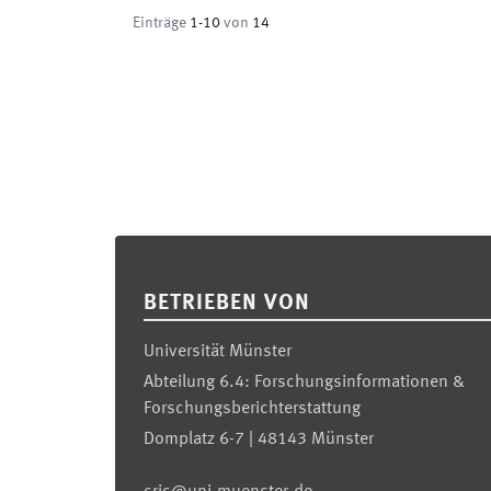
Einträge
1
-
10
von
14
Footer
BETRIEBEN VON
Universität Münster
Abteilung 6.4: Forschungsinformationen &
Forschungsberichterstattung
Domplatz 6-7 | 48143 Münster