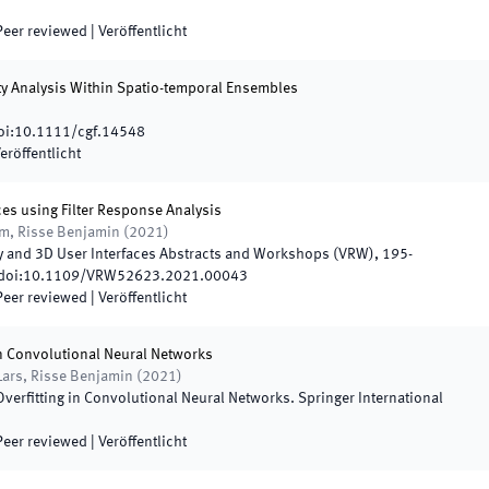
Peer reviewed
|
Veröffentlicht
ity Analysis Within Spatio-temporal Ensembles
i:
10.1111/cgf.14548
eröffentlicht
es using Filter Response Analysis
im, Risse Benjamin
(
2021
)
ity and 3D User Interfaces Abstracts and Workshops (VRW)
,
195
-
doi:
10.1109/VRW52623.2021.00043
Peer reviewed
|
Veröffentlicht
 in Convolutional Neural Networks
Lars, Risse Benjamin
(
2021
)
Overfitting in Convolutional Neural Networks
.
Springer International
Peer reviewed
|
Veröffentlicht