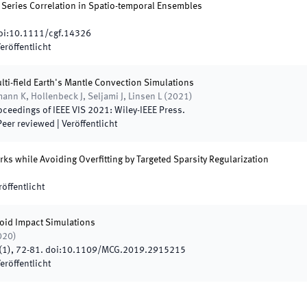
 Series Correlation in Spatio-temporal Ensembles
i:
10.1111/cgf.14326
eröffentlicht
ulti-field Earth's Mantle Convection Simulations
mann K, Hollenbeck J, Seljami J, Linsen L
(
2021
)
oceedings of IEEE VIS 2021
:
Wiley-IEEE Press
.
Peer reviewed
|
Veröffentlicht
rks while Avoiding Overfitting by Targeted Sparsity Regularization
röffentlicht
oid Impact Simulations
020
)
(
1
)
,
72
-
81
.
doi:
10.1109/MCG.2019.2915215
eröffentlicht