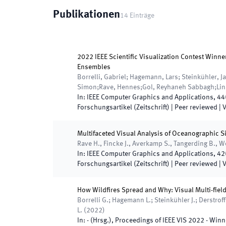
Publikationen
14
Einträge
2022 IEEE Scientific Visualization Contest Winner:
Ensembles
Borrelli, Gabriel; Hagemann, Lars; Steinkühler, 
Simon;Rave, Hennes;Gol, Reyhaneh Sabbagh;Lin
In:
IEEE Computer Graphics and Applications
,
44
Forschungsartikel (Zeitschrift)
| Peer reviewed
|
V
Multifaceted Visual Analysis of Oceanographic 
Rave H., Fincke J., Averkamp S., Tangerding B., We
In:
IEEE Computer Graphics and Applications
,
42
Forschungsartikel (Zeitschrift)
| Peer reviewed
|
V
How Wildfires Spread and Why: Visual Multi-field
Borrelli G.; Hagemann L.; Steinkühler J.; Derstrof
L.
(
2022
)
In:
-
(
Hrsg.
),
Proceedings of IEEE VIS 2022 - Winn