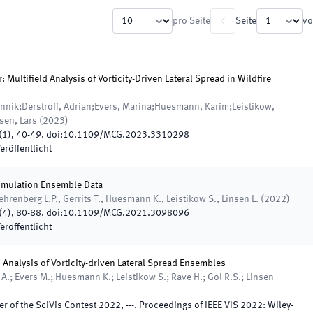
pro Seite
Seite
vo
 Multifield Analysis of Vorticity-Driven Lateral Spread in Wildfire
Jannik;Derstroff, Adrian;Evers, Marina;Huesmann, Karim;Leistikow,
sen, Lars
(
2023
)
(
1
)
,
40
-
49
.
doi:
10.1109/MCG.2023.3310298
eröffentlicht
Simulation Ensemble Data
hrenberg L.P., Gerrits T., Huesmann K., Leistikow S., Linsen L.
(
2022
)
(
4
)
,
80
-
88
.
doi:
10.1109/MCG.2021.3098096
eröffentlicht
 Analysis of Vorticity-driven Lateral Spread Ensembles
f A.; Evers M.; Huesmann K.; Leistikow S.; Rave H.; Gol R.S.; Linsen
er of the SciVis Contest 2022
,
-
-
-
.
Proceedings of IEEE VIS 2022
:
Wiley-