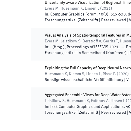
Uncertainty-aware Visualization of Regional Time
Evers M, Huesmann K, Linsen L
(
2021
)
In:
Computer Graphics Forum
,
40
(
3
)
,
519
-
530
.
do
Forschungsartikel (Zeitschrift)
| Peer reviewed
|
V
Visual Analysis of Spatio-temporal Features in M
Evers M, Leistikow S, Derstroff A, Gerrits T, Hues
In:
-
(
Hrsg.
),
Proceedings of IEEE VIS 2021
,
-
-
-
.
Pr
Forschungsartikel in Sammelband (Konferenz)
| 
Exploiting the Full Capacity of Deep Neural Netwo
Huesmann K, Klemm S, Linsen L, Risse B
(
2020
)
Sonstige wissenschaftliche Veröffentlichung
|
Ve
Aggregated Ensemble Views for Deep Water Aster
Leistikow S, Huesmann K, Fofonov A, Linsen L
(
2
In:
IEEE Computer Graphics and Applications
,
40
Forschungsartikel (Zeitschrift)
| Peer reviewed
|
V