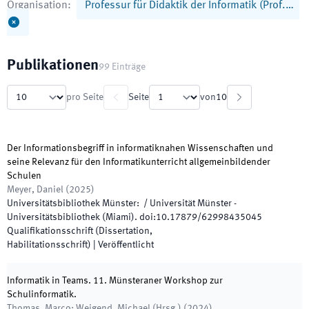
Organisation
:
Professur für Didaktik der Informatik (Prof.…
Publikationen
99
Einträge
pro Seite
Seite
von
10
Der Informationsbegriff in informatiknahen Wissenschaften und
seine Relevanz für den Informatikunterricht allgemeinbildender
Schulen
Meyer, Daniel
(
2025
)
Universitätsbibliothek Münster
:
/
Universität Münster -
Universitätsbibliothek (Miami)
.
doi:
10.17879/62998435045
Qualifikationsschrift (Dissertation,
Habilitationsschrift)
|
Veröffentlicht
Informatik in Teams. 11. Münsteraner Workshop zur
Schulinformatik.
Thomas, Marco; Weigend, Michael
(
Hrsg.
)
(
2024
)