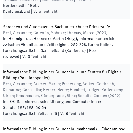
Norderstedt
:
/
BoD
.
Konferenzband
|
Veröffentlicht
Sprachen und Automaten im Sachunterricht der Primarstufe
Best, Alexander; Gorenflo, Söhnke; Thomas, Marco
(
2023
)
In:
Hellmig, Lutz; Hennecke Martin
(
Hrsg.
),
Informatikunterricht
zwischen Aktualität und Zeitlosigkeit
,
289
-
298
.
Bonn
:
Köllen
.
Forschungsartikel in Sammelband (Konferenz)
| Peer
reviewed
|
Veröffentlicht
Informatische Bildung in der Grundschule und Zentren für Digitale
Bildung (Positionspapier)
Best, Alexander; Brämer, Martin; Frederking, Volker; Geldreich,
Katharina; Goetz, Ilka; Herper, Henry; Humbert, Ludger; Kortenkamp,
Ulrich; Krauthausen, Günter; Ladel, Silke; Schulte, Carsten
(
2022
)
In:
LOG IN - Informatische Bildung und Computer in der
Schule
,
197/198
,
30
-
34
.
Forschungsartikel (Zeitschrift)
|
Veröffentlicht
Informatische Bildung in der Grundschulmathematik – Erkenntnisse